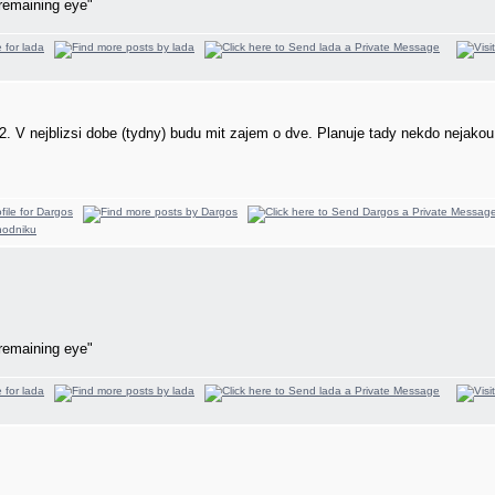
remaining eye"
652. V nejblizsi dobe (tydny) budu mit zajem o dve. Planuje tady nekdo nejak
remaining eye"