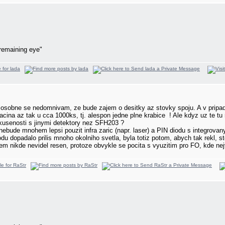
remaining eye"
e osobne se nedomnivam, ze bude zajem o desitky az stovky spoju. A v pripade
cina az tak u cca 1000ks, tj. alespon jedne plne krabice
! Ale kdyz uz te tu 
kusenosti s jinymi detektory nez SFH203 ?
 nebude mnohem lepsi pouzit infra zaric (napr. laser) a PIN diodu s integrovan
odu dopadalo prilis mnoho okolniho svetla, byla totiz potom, abych tak rekl
m nikde nevidel resen, protoze obvykle se pocita s vyuzitim pro FO, kde nejv