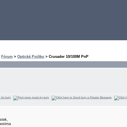
>
Fórum
>
Optické Pojítko
> Crusader 10/100M PnP
stek,
nostma