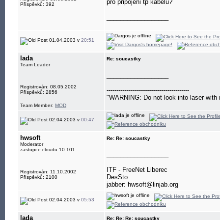
pro pripojeni tp kabelu?
Příspěvků: 392
__________________
01.04.2003 v
20:51
lada
Re: soucastky
Team Leader
__________________
Registrován: 08.05.2002
------------------------------------------
Příspěvků: 2856
"WARNING: Do not look into laser with 
Team Member:
MOD
02.04.2003 v
00:47
hwsoft
Re: Re: soucastky
Moderator
zastupce cloudu 10.101
__________________
ITF - FreeNet Liberec
Registrován: 11.10.2002
DesSto
Příspěvků: 2100
jabber: hwsoft@linjab.org
02.04.2003 v
05:53
lada
Re: Re: Re: soucastky