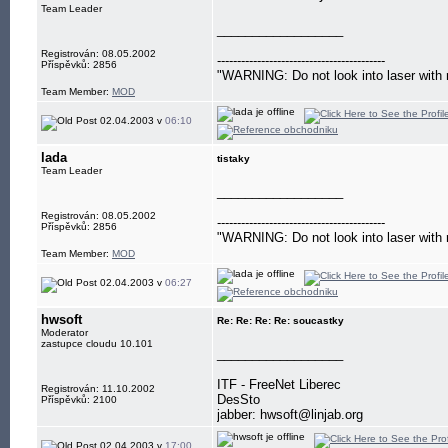
Team Leader
__________________
Registrován: 08.05.2002
------------------------------------------
Příspěvků: 2856
"WARNING: Do not look into laser with 
Team Member:
MOD
02.04.2003 v
06:10
lada
tistaky
Team Leader
__________________
Registrován: 08.05.2002
------------------------------------------
Příspěvků: 2856
"WARNING: Do not look into laser with 
Team Member:
MOD
02.04.2003 v
06:27
hwsoft
Re: Re: Re: Re: soucastky
Moderator
zastupce cloudu 10.101
__________________
ITF - FreeNet Liberec
Registrován: 11.10.2002
DesSto
Příspěvků: 2100
jabber: hwsoft@linjab.org
02.04.2003 v
17:00