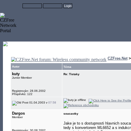
CZFree.Net
Autor
Téma
kuty
Re: Tistaky
Junior Member
Registrován: 28.06.2002
Příspěvků: 122
01.04.2003 v
07:58
Dargos
soucastky
Member
Jake je to s dostupnosti hlavnich souca
tedy s konvertorem ML6652 a s indukc
Registrován: 30.08.2002