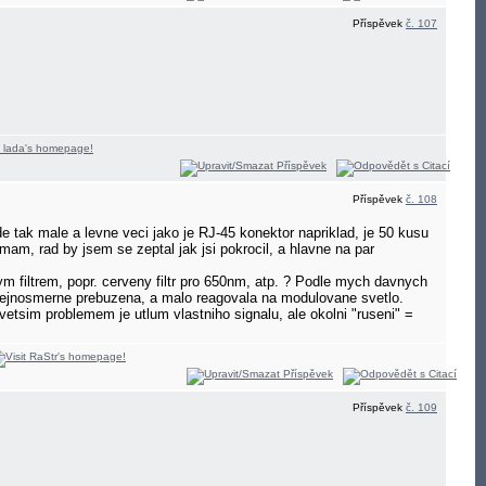
Příspěvek
č. 107
Příspěvek
č. 108
 tak male a levne veci jako je RJ-45 konektor napriklad, je 50 kusu
mam, rad by jsem se zeptal jak jsi pokrocil, a hlavne na par
ym filtrem, popr. cerveny filtr pro 650nm, atp. ? Podle mych davnych
, stejnosmerne prebuzena, a malo reagovala na modulovane svetlo.
etsim problemem je utlum vlastniho signalu, ale okolni "ruseni" =
Příspěvek
č. 109