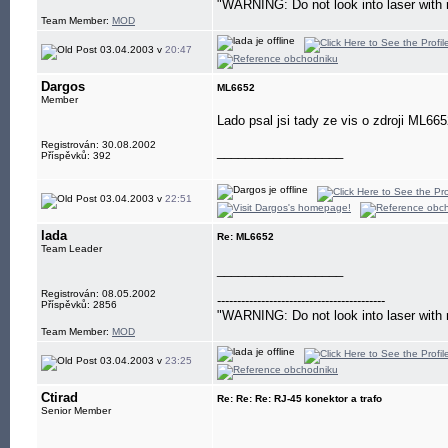
"WARNING: Do not look into laser with 
Team Member:
MOD
03.04.2003 v
20:47
Dargos
ML6652
Member
Lado psal jsi tady ze vis o zdroji ML6
Registrován: 30.08.2002
__________________
Příspěvků: 392
03.04.2003 v
22:51
lada
Re: ML6652
Team Leader
__________________
Registrován: 08.05.2002
------------------------------------------
Příspěvků: 2856
"WARNING: Do not look into laser with 
Team Member:
MOD
03.04.2003 v
23:25
Ctirad
Re: Re: Re: RJ-45 konektor a trafo
Senior Member