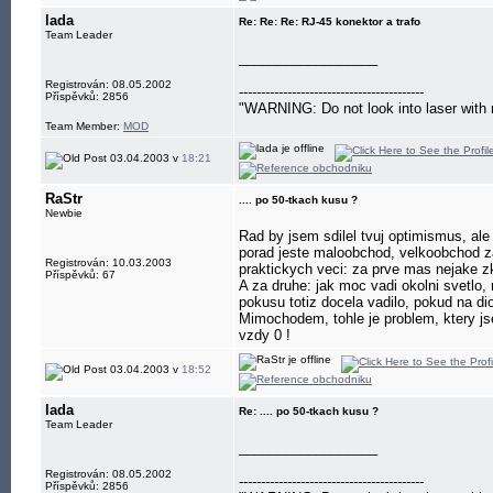
lada
Re: Re: Re: RJ-45 konektor a trafo
Team Leader
__________________
Registrován: 08.05.2002
------------------------------------------
Příspěvků: 2856
"WARNING: Do not look into laser with 
Team Member:
MOD
03.04.2003 v
18:21
RaStr
.... po 50-tkach kusu ?
Newbie
Rad by jsem sdilel tvuj optimismus, al
porad jeste maloobchod, velkoobchod za
Registrován: 10.03.2003
praktickych veci: za prve mas nejake z
Příspěvků: 67
A za druhe: jak moc vadi okolni svetlo,
pokusu totiz docela vadilo, pokud na di
Mimochodem, tohle je problem, ktery jse
vzdy 0 !
03.04.2003 v
18:52
lada
Re: .... po 50-tkach kusu ?
Team Leader
__________________
Registrován: 08.05.2002
------------------------------------------
Příspěvků: 2856