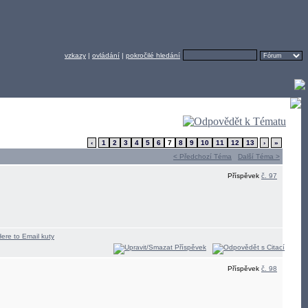
vzkazy
|
ovládání
|
pokročilé hledání
‹
1
2
3
4
5
6
7
8
9
10
11
12
13
›
»
< Předchozí Téma
Další Téma >
Příspěvek
č. 97
Příspěvek
č. 98