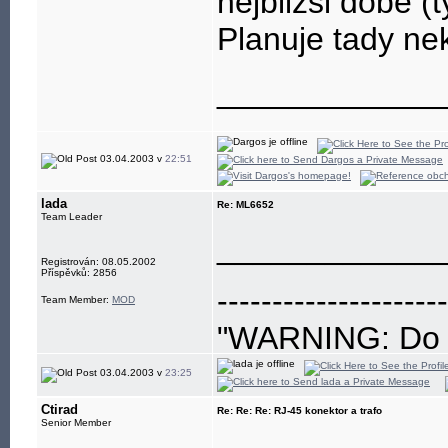
nejblizsi dobe (
Planuje tady n
____________
03.04.2003 v
22:51
lada
Re: ML6652
Team Leader
____________
Registrován: 08.05.2002
Příspěvků: 2856
---------------------
Team Member:
MOD
"WARNING: Do no
eye"
03.04.2003 v
23:25
Ctirad
Re: Re: Re: RJ-45 konektor a trafo
Senior Member