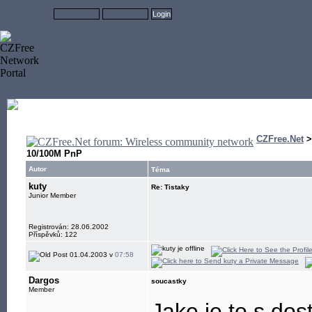
CZFree.Net
10/100M PnP
Autor
Téma
kuty
Re: Tistaky
Junior Member
Registrován: 28.06.2002
Příspěvků: 122
01.04.2003 v
07:58
Dargos
soucastky
Member
Jake je to s dos