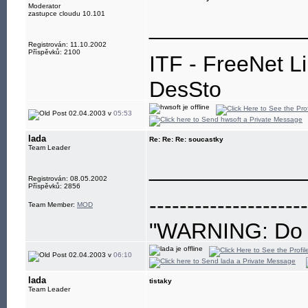
Moderator
zastupce cloudu 10.101
____________
Registrován: 11.10.2002
Příspěvků: 2100
ITF - FreeNet L
DesSto
jabber: hwsoft@
02.04.2003 v
05:53
lada
Re: Re: Re: soucastky
Team Leader
____________
Registrován: 08.05.2002
Příspěvků: 2856
---------------------
Team Member:
MOD
"WARNING: Do no
eye"
02.04.2003 v
06:10
lada
tistaky
Team Leader