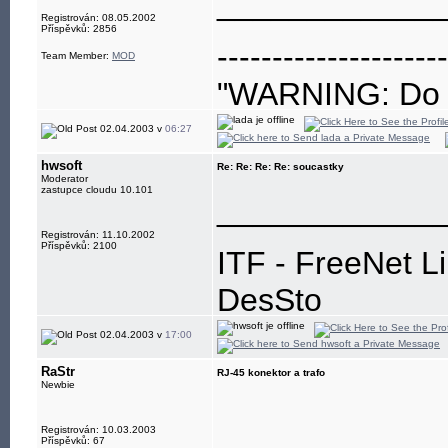
____________
Registrován: 08.05.2002
Příspěvků: 2856
---------------------
Team Member:
MOD
"WARNING: Do no
eye"
02.04.2003 v
06:27
hwsoft
Re: Re: Re: Re: soucastky
Moderator
zastupce cloudu 10.101
____________
Registrován: 11.10.2002
Příspěvků: 2100
ITF - FreeNet L
DesSto
jabber: hwsoft@
02.04.2003 v
17:00
RaStr
RJ-45 konektor a trafo
Newbie
Registrován: 10.03.2003
Příspěvků: 67