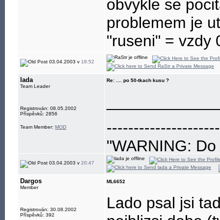
obvykle se poci
problemem je utl
"ruseni" = vzdy 0
03.04.2003 v
18:52
lada
Re: .... po 50-tkach kusu ?
Team Leader
____________
Registrován: 08.05.2002
Příspěvků: 2856
---------------------
Team Member:
MOD
"WARNING: Do no
eye"
03.04.2003 v
20:47
Dargos
ML6652
Member
Lado psal jsi ta
Registrován: 30.08.2002
Příspěvků: 392