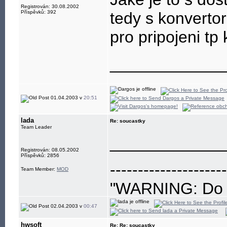
Registrován: 30.08.2002
Příspěvků: 392
tedy s konvert
pro pripojeni tp
____________
01.04.2003 v
20:51
lada
Re: soucastky
Team Leader
____________
Registrován: 08.05.2002
Příspěvků: 2856
---------------------
Team Member:
MOD
"WARNING: Do no
eye"
02.04.2003 v
00:47
hwsoft
Re: Re: soucastky