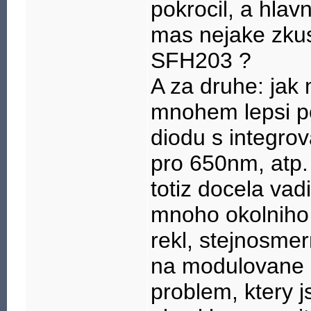
pokrocil, a hlav
mas nejake zkus
SFH203 ?
A za druhe: jak 
mnohem lepsi pou
diodu s integrov
pro 650nm, atp
totiz docela vad
mnoho okolniho s
rekl, stejnosme
na modulovane 
problem, ktery 