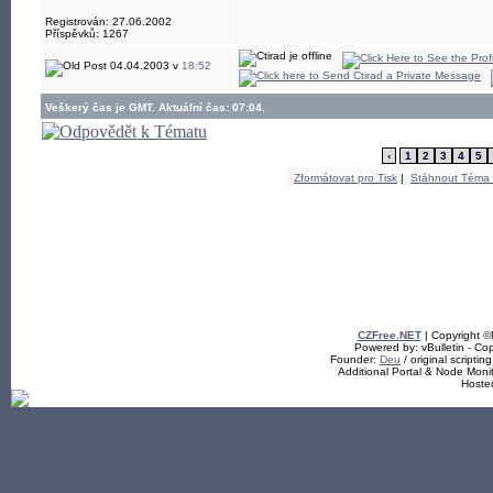
Registrován: 27.06.2002
Příspěvků: 1267
04.04.2003 v
18:52
Veškerý čas je GMT. Aktuální čas: 07:04.
‹
1
2
3
4
5
Zformátovat pro Tisk
|
Stáhnout Téma
CZFree.NET
| Copyright 
Powered by: vBulletin - Cop
Founder:
Deu
/ original scriptin
Additional Portal & Node Mon
Hoste