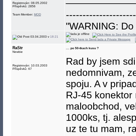
Registrován: 08.05.2002
Příspěvků: 2856
---------------------
Team Member:
MOD
"WARNING: Do no
eye"
03.04.2003 v
18:21
RaStr
.... po 50-tkach kusu ?
Newbie
Rad by jsem sdi
Registrován: 10.03.2003
Příspěvků: 67
nedomnivam, ze 
spoju. A v pripa
RJ-45 konektor n
maloobchod, vel
1000ks, tj. ale
uz te tu mam, ra