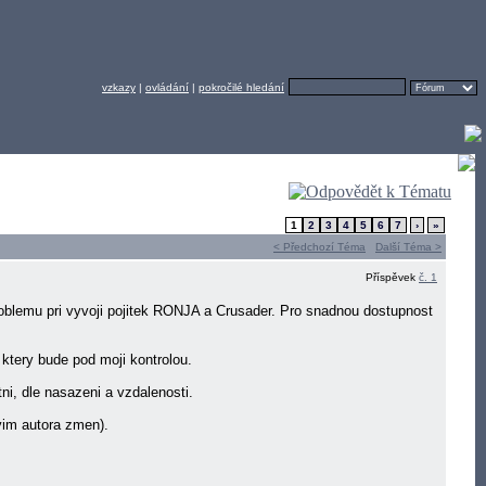
vzkazy
|
ovládání
|
pokročilé hledání
1
2
3
4
5
6
7
›
»
< Předchozí Téma
Další Téma >
Příspěvek
č. 1
roblemu pri vyvoji pojitek RONJA a Crusader. Pro snadnou dostupnost
 ktery bude pod moji kontrolou.
ni, dle nasazeni a vzdalenosti.
vim autora zmen).