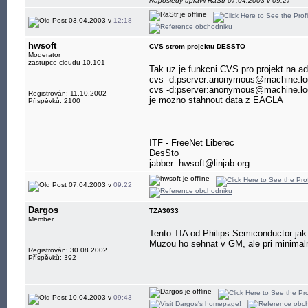
Naposledy upravil RaStr 07.04.2003 v 09:27
03.04.2003 v
12:18
hwsoft
CVS strom projektu DESSTO
Moderator
zastupce cloudu 10.101
Tak uz je funkcni CVS pro projekt na a
cvs -d:pserver:anonymous@machine.logi
cvs -d:pserver:anonymous@machine.log
Registrován: 11.10.2002
je mozno stahnout data z EAGLA
Příspěvků: 2100
__________________
ITF - FreeNet Liberec
DesSto
jabber: hwsoft@linjab.org
07.04.2003 v
09:22
Dargos
TZA3033
Member
Tento TIA od Philips Semiconductor jak 
Muzou ho sehnat v GM, ale pri minimal
Registrován: 30.08.2002
Příspěvků: 392
__________________
10.04.2003 v
09:43