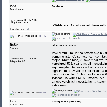
lada
Re: dessto
Team Leader
__________________
Registrován: 08.05.2002
------------------------------------------
Příspěvků: 2856
"WARNING: Do not look into laser with 
Team Member:
MOD
02.04.2003 v
00:55
RaStr
ad) cena a parametry
Newbie
Pokud muzu mluvit za hwsoft-a (a myslim
pomerne jiste. Co se tyce tech cen, tak
Registrován: 10.03.2003
stejne. Krome toho, kusova mnozstvi lze
Příspěvků: 67
neprekroci 50$, coz je myslim snesiteln
zejmena jde o to, ze se oddeli v podsta
signal/sum, tj. zvysi se spolehlivost 
jsou "universalni" (tj. bud analog ne
zvladat i 155Mbps (ATM), mozna i vic. 
a nebo vyrobnich nedostatku na kteremko
vyhodnejsi.
02.04.2003 v
01:10
lada
Re: ad) cena a parametry
Team Leader