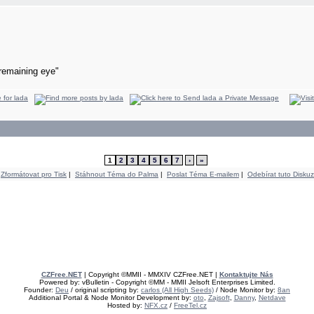
remaining eye"
1
2
3
4
5
6
7
›
»
Zformátovat pro Tisk
|
Stáhnout Téma do Palma
|
Poslat Téma E-mailem
|
Odebírat tuto Diskuz
CZFree.NET
| Copyright ©MMII - MMXIV CZFree.NET |
Kontaktujte Nás
Powered by: vBulletin - Copyright ©MM - MMII Jelsoft Enterprises Limited.
Founder:
Deu
/ original scripting by:
carlos (All High Seeds)
/ Node Monitor by:
8an
Additional Portal & Node Monitor Development by:
oto
,
Zajsoft
,
Danny
,
Netdave
Hosted by:
NFX.cz
/
FreeTel.cz