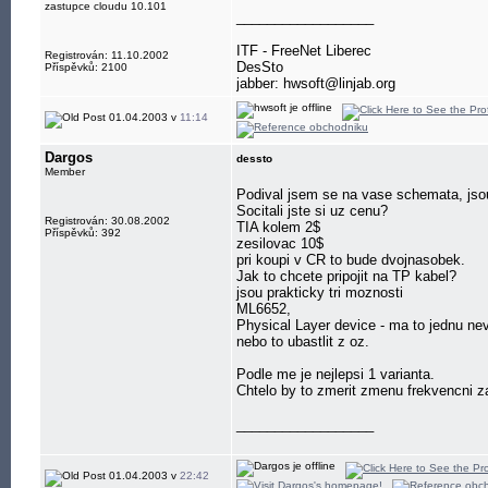
zastupce cloudu 10.101
__________________
ITF - FreeNet Liberec
Registrován: 11.10.2002
DesSto
Příspěvků: 2100
jabber: hwsoft@linjab.org
01.04.2003 v
11:14
Dargos
dessto
Member
Podival jsem se na vase schemata, jsou
Socitali jste si uz cenu?
Registrován: 30.08.2002
TIA kolem 2$
Příspěvků: 392
zesilovac 10$
pri koupi v CR to bude dvojnasobek.
Jak to chcete pripojit na TP kabel?
jsou prakticky tri moznosti
ML6652,
Physical Layer device - ma to jednu nev
nebo to ubastlit z oz.
Podle me je nejlepsi 1 varianta.
Chtelo by to zmerit zmenu frekvencni z
__________________
01.04.2003 v
22:42