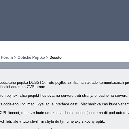
>
Fórum
>
Optické Pojítko
> Dessto
u optickeho pojitka DESSTO. Toto pojitko vznika na zaklade komunikacnich p
finalni adresu a CVS strom.
h pojitek, chci projekt hostovat na serveru treti strany, pripadne na serveru,
s oddelenou prijimaci, vysilaci a interface casti. Mechanicka cas bude variant
GPL licenci, s tim ze bude umoznena dualni licence(pouze na dil pod autorst
ch lidi, ale v tuto chvili mi chybi do tymu nejaky sikovny optik.