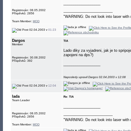
__________________
Registrován: 08.05.2002
------------------------------------------
Příspěvků: 2856
"WARNING: Do not look into laser with 
Team Member:
MOD
02.04.2003 v
01:23
Dargos
TIA
Member
Lado diky za vyjadreni, jak je to spr
zapojeni na dps?)
Registrován: 30.08.2002
Příspěvků: 392
__________________
Naposledy upravil Dargos 02.04.2003 v 12:08
02.04.2003 v
12:04
lada
Re: TIA
Team Leader
__________________
Registrován: 08.05.2002
------------------------------------------
Příspěvků: 2856
"WARNING: Do not look into laser with 
Team Member:
MOD