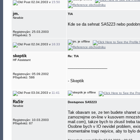
02.04.2003 v
15:50
jm.
TIA
Newbie
Kde se da sehnat SA5223 nebo podobn
Registrován: 25.03.2003
Příspěvků: 5
02.04.2003 v
16:33
skeptik
Re: TIA
HF Assistant
__________________
Registrován: 05.09.2002
Příspěvků: 586
- Skeptik
03.04.2003 v
11:41
RaStr
Dostupnos SA5223
Newbie
Tak obavam se, ze ten budete shanet u
zamozrejme on-line v kusovem mnozstvi z
Registrován: 10.03.2003
mail.com), takze bych to zkusil treba t
Příspěvků: 67
Osobne bych v IO nevidel problem, exis
momentalne trapi nejvice, aby to bylo d