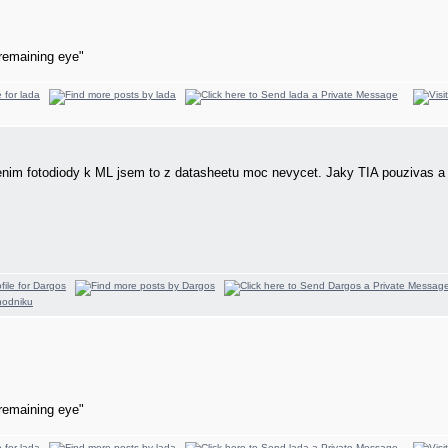
remaining eye"
ipojenim fotodiody k ML jsem to z datasheetu moc nevycet. Jaky TIA pouziva
remaining eye"