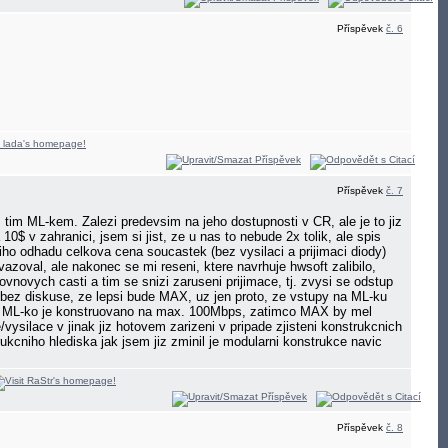
Příspěvek
č. 6
Příspěvek
č. 7
 tim ML-kem. Zalezi predevsim na jeho dostupnosti v CR, ale je to jiz
$ v zahranici, jsem si jist, ze u nas to nebude 2x tolik, ale spis
iho odhadu celkova cena soucastek (bez vysilaci a prijimaci diody)
zoval, ale nakonec se mi reseni, ktere navrhuje hwsoft zalibilo,
vnovych casti a tim se snizi zaruseni prijimace, tj. zvysi se odstup
 bez diskuse, ze lepsi bude MAX, uz jen proto, ze vstupy na ML-ku
lem ML-ko je konstruovano na max. 100Mbps, zatimco MAX by mel
silace v jinak jiz hotovem zarizeni v pripade zjisteni konstrukcnich
ukcniho hlediska jak jsem jiz zminil je modularni konstrukce navic
Příspěvek
č. 8