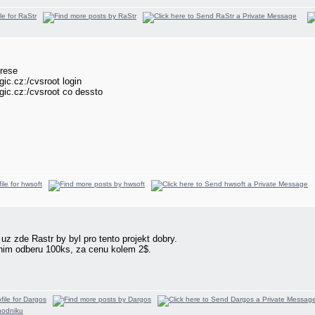
drese
c.cz:/cvsroot login
ic.cz:/cvsroot co dessto
uz zde Rastr by byl pro tento projekt dobry.
nim odberu 100ks, za cenu kolem 2$.