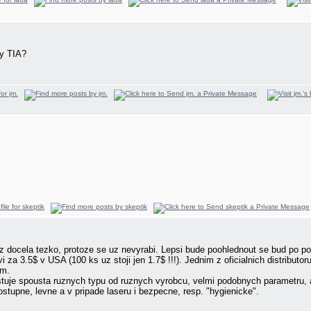
y TIA?
z docela tezko, protoze se uz nevyrabi. Lepsi bude poohlednout se bud p
a 3.5$ v USA (100 ks uz stoji jen 1.7$ !!!). Jednim z oficialnich distributor
am.
tuje spousta ruznych typu od ruznych vyrobcu, velmi podobnych parametru, al
ostupne, levne a v pripade laseru i bezpecne, resp. "hygienicke".