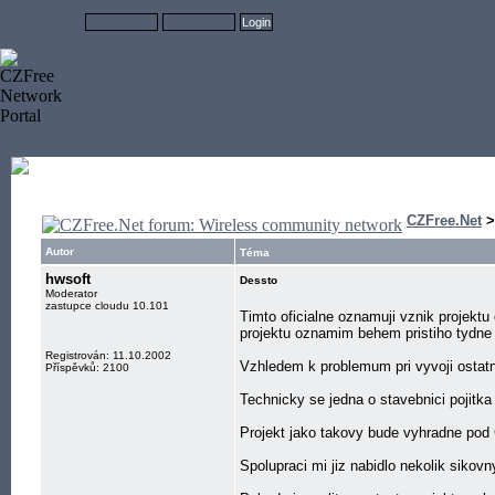
CZFree.Net
Autor
Téma
hwsoft
Dessto
Moderator
zastupce cloudu 10.101
Timto oficialne oznamuji vznik projekt
projektu oznamim behem pristiho tydne 
Registrován: 11.10.2002
Vzhledem k problemum pri vyvoji ostatnic
Příspěvků: 2100
Technicky se jedna o stavebnici pojitka 
Projekt jako takovy bude vyhradne pod 
Spolupraci mi jiz nabidlo nekolik sikovny