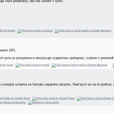
nuje vase predstavy, rad vas uvitam v tymu.
 smerem GPL.
h tymu je prospesna a nevylucuje vzajemnou spolupraci, zvlaste v prostred
ne zverejnit schema ve formatu nejakeho obrazku. Rad bych se na to podival, 