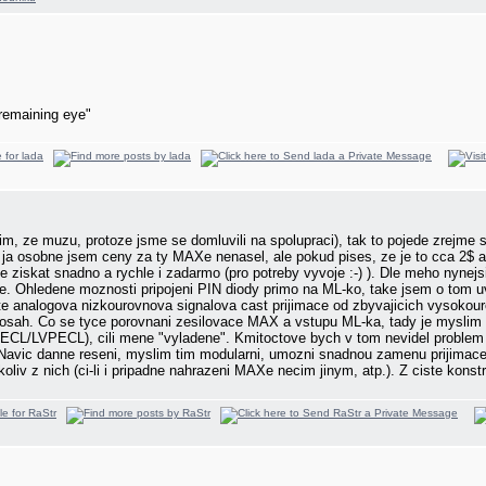
remaining eye"
, ze muzu, protoze jsme se domluvili na spolupraci), tak to pojede zrejme s
 ja osobne jsem ceny za ty MAXe nenasel, ale pokud pises, ze je to cca 2$ a 10
 ziskat snadno a rychle i zadarmo (pro potreby vyvoje :-) ). Dle meho nynejs
e. Ohledene moznosti pripojeni PIN diody primo na ML-ko, take jsem o tom uva
te analogova nizkourovnova signalova cast prijimace od zbyvajicich vysokouro
a dosah. Co se tyce porovnani zesilovace MAX a vstupu ML-ka, tady je myslim
bo PECL/LVPECL), cili mene "vyladene". Kmitoctove bych v tom nevidel prob
Navic danne reseni, myslim tim modularni, umozni snadnou zamenu prijimace/vy
liv z nich (ci-li i pripadne nahrazeni MAXe necim jinym, atp.). Z ciste konstr