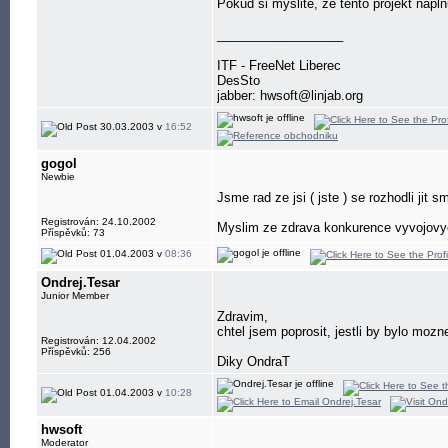
Pokud si myslite, ze tento projekt napl
__________________
ITF - FreeNet Liberec
DesSto
jabber: hwsoft@linjab.org
30.03.2003 v
16:52
gogol
Newbie
Jsme rad ze jsi ( jste ) se rozhodli jit
Registrován: 24.10.2002
Myslim ze zdrava konkurence vyvojovyc
Příspěvků: 73
01.04.2003 v
08:36
Ondrej.Tesar
Junior Member
Zdravim,
chtel jsem poprosit, jestli by bylo moz
Registrován: 12.04.2002
Příspěvků: 256
Diky OndraT
01.04.2003 v
10:28
hwsoft
Moderator