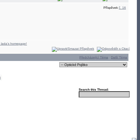
Příspěvek
č. 16
Předcházející Téma
Další Téma
i
Search this Thread: