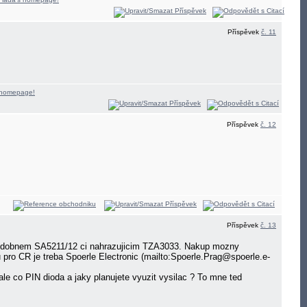
Příspěvek
č. 11
Příspěvek
č. 12
Příspěvek
č. 13
o podobnem SA5211/12 ci nahrazujicim TZA3033. Nakup mozny
u pro CR je treba Spoerle Electronic (mailto:Spoerle.Prag@spoerle.e-
e co PIN dioda a jaky planujete vyuzit vysilac ? To mne ted