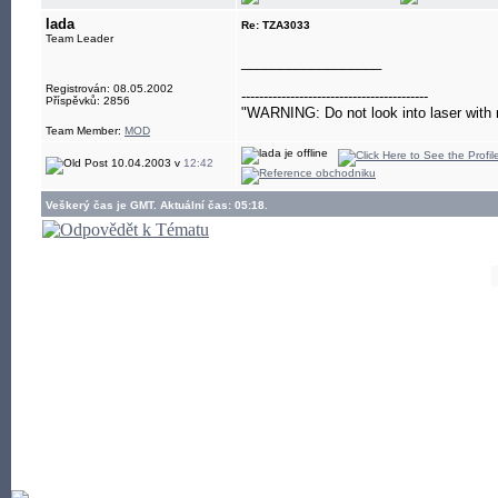
lada
Re: TZA3033
Team Leader
__________________
Registrován: 08.05.2002
------------------------------------------
Příspěvků: 2856
"WARNING: Do not look into laser with 
Team Member:
MOD
10.04.2003 v
12:42
Veškerý čas je GMT. Aktuální čas: 05:18.