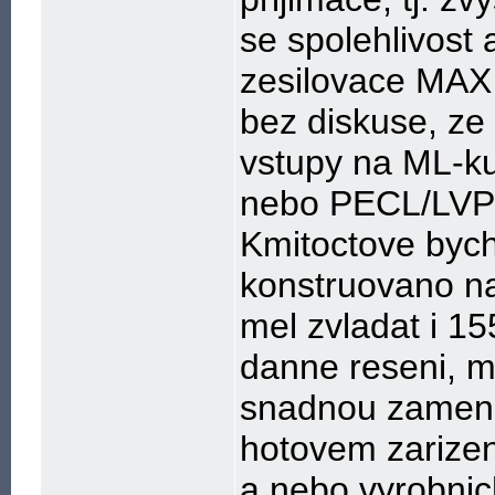
se spolehlivost
zesilovace MAX 
bez diskuse, ze
vstupy na ML-ku 
nebo PECL/LVPE
Kmitoctove bych
konstruovano n
mel zvladat i 1
danne reseni, m
snadnou zamenu p
hotovem zarizeni
a nebo vyrobnic