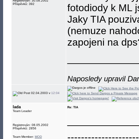
Registrován: 30.08.2002
Příspěvků: 392
fotodiody k ML 
Jaky TIA pouziv
(nemuze nahodo
zapojeni na dps
____________
Naposledy upravil Da
02.04.2003 v
12:04
lada
Re: TIA
Team Leader
____________
Registrován: 08.05.2002
Příspěvků: 2856
---------------------
Team Member:
MOD