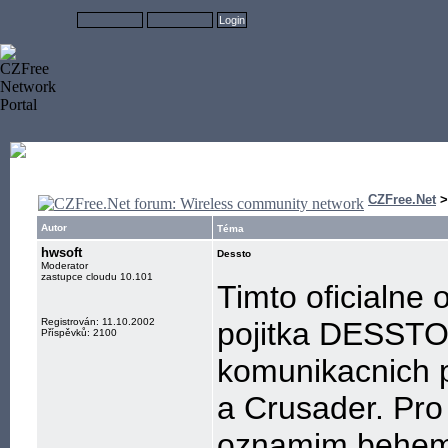
CZFree.Net
Autor
Téma
hwsoft
Dessto
Moderator
zastupce cloudu 10.101
Timto oficialne 
Registrován: 11.10.2002
pojitka DESSTO.
Příspěvků: 2100
komunikacnich p
a Crusader. Pro
oznamim behem p