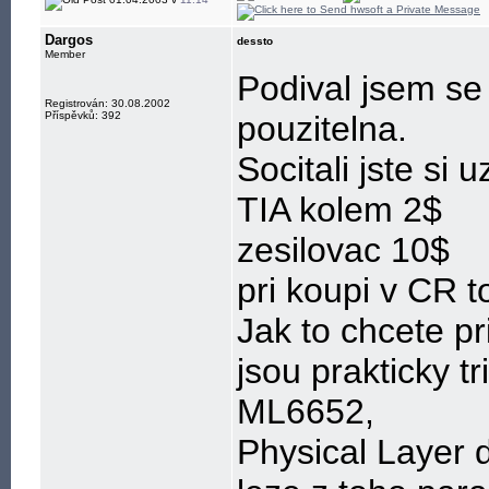
jabber: hwsoft@
Dargos
dessto
Member
Podival jsem se
Registrován: 30.08.2002
Příspěvků: 392
pouzitelna.
Socitali jste si 
TIA kolem 2$
zesilovac 10$
pri koupi v CR 
Jak to chcete pr
jsou prakticky t
ML6652,
Physical Layer 