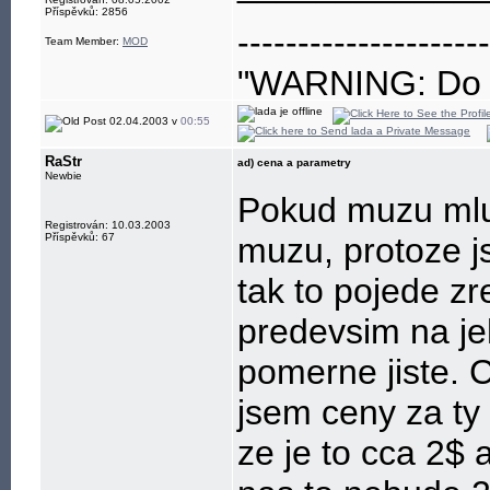
Příspěvků: 2856
---------------------
Team Member:
MOD
"WARNING: Do no
eye"
02.04.2003 v
00:55
RaStr
ad) cena a parametry
Newbie
Pokud muzu mluv
Registrován: 10.03.2003
Příspěvků: 67
muzu, protoze j
tak to pojede z
predevsim na jeh
pomerne jiste. C
jsem ceny za ty
ze je to cca 2$ a