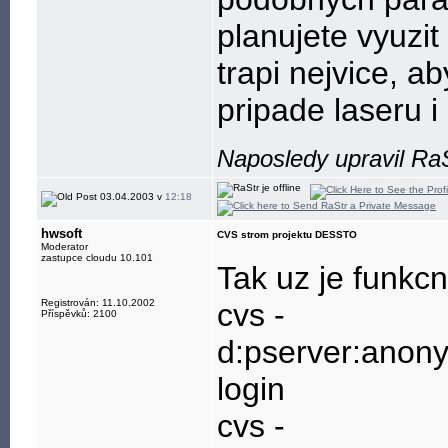
planujete vyuzi
trapi nejvice, a
pripade laseru i
Naposledy upravil Ra
03.04.2003 v
12:18
hwsoft
CVS strom projektu DESSTO
Moderator
zastupce cloudu 10.101
Tak uz je funkc
Registrován: 11.10.2002
cvs -
Příspěvků: 2100
d:pserver:anon
login
cvs -