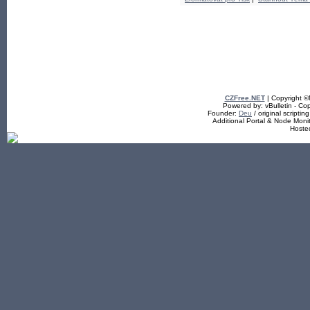
CZFree.NET
| Copyright 
Powered by: vBulletin - Cop
Founder:
Deu
/ original scriptin
Additional Portal & Node Mon
Hoste