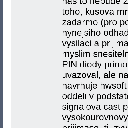
nas to nebude 2x
toho, kusova mno
zadarmo (pro po
nynejsiho odhad
vysilaci a prijim
myslim snesitel
PIN diody primo
uvazoval, ale n
navrhuje hwsoft 
oddeli v podsta
signalova cast p
vysokourovnovyc
prijimace, tj. zv