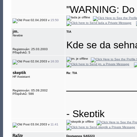
"WARNING: Do no
eye"
02.04.2003 v
15:50
jm.
TIA
Newbie
Kde se da sehn
Registrován: 25.03.2003
Příspěvků: 5
02.04.2003 v
16:33
skeptik
Re: TIA
HF Assistant
____________
Registrován: 05.09.2002
Příspěvků: 586
- Skeptik
03.04.2003 v
11:41
RaStr
Dostupnos SA5223