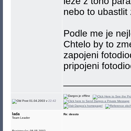
leze z toho para
nebo to ubastlit 
Podle me je nejl
Chtelo by to zme
zapojeni fotodi
pripojeni fotod
____________
01.04.2003 v
22:42
lada
Re: dessto
Team Leader
____________
Registrován: 08.05.2002