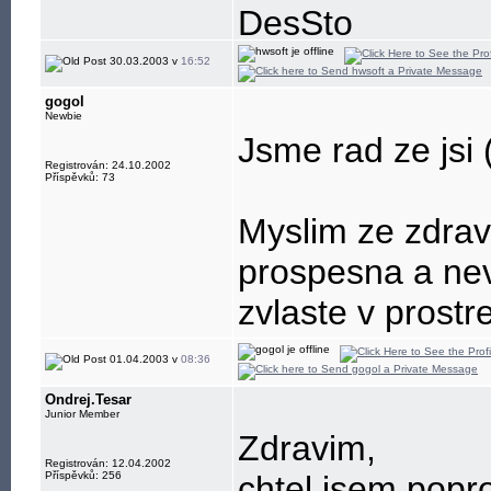
DesSto
jabber: hwsoft@
30.03.2003 v
16:52
gogol
Newbie
Jsme rad ze jsi 
Registrován: 24.10.2002
Příspěvků: 73
Myslim ze zdrav
prospesna a nev
zvlaste v prostr
01.04.2003 v
08:36
Ondrej.Tesar
Junior Member
Zdravim,
Registrován: 12.04.2002
Příspěvků: 256
chtel jsem popro