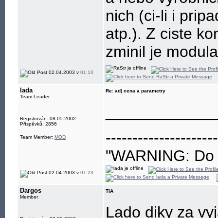
nich (ci-li i pr
atp.). Z ciste ko
zminil je modula
02.04.2003 v
01:10
lada
Re: ad) cena a parametry
Team Leader
____________
Registrován: 08.05.2002
Příspěvků: 2856
---------------------
Team Member:
MOD
"WARNING: Do no
eye"
02.04.2003 v
01:23
Dargos
TIA
Member
Lado diky za vyj