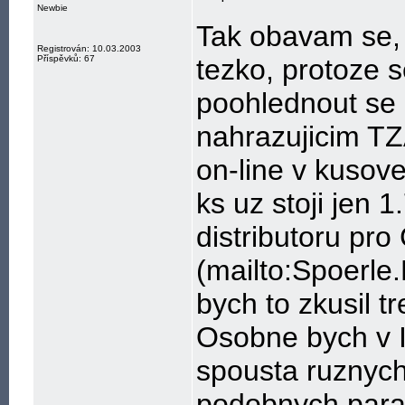
Newbie
Tak obavam se, 
Registrován: 10.03.2003
Příspěvků: 67
tezko, protoze 
poohlednout se
nahrazujicim T
on-line v kusov
ks uz stoji jen 1
distributoru pro
(mailto:Spoerle
bych to zkusil t
Osobne bych v I
spousta ruznych
podobnych param