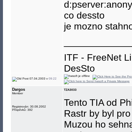
d:pserver:anon
co dessto
je mozno stahn
____________
ITF - FreeNet L
DesSto
jabber: hwsoft@
07.04.2003 v
09:22
Dargos
TZA3033
Member
Tento TIA od Ph
Registrován: 30.08.2002
Příspěvků: 392
Rastr by byl pro
Muzou ho sehnat