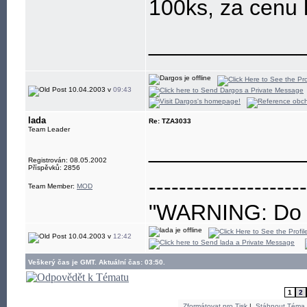
100ks, za cenu 
____________
10.04.2003 v
09:43
lada
Re: TZA3033
Team Leader
____________
Registrován: 08.05.2002
Příspěvků: 2856
---------------------
Team Member:
MOD
"WARNING: Do no
eye"
10.04.2003 v
12:42
Veškerý čas je GMT. Aktuální čas: 03:50.
1
2
Zformátovat pro Tisk
|
Stáhnout Téma