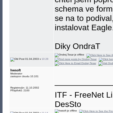
schema ve form
se na to podival
instalovat Eagle
Diky OndraT
01.04.2003 v
10:28
hwsoft
Moderator
zastupce cloudu 10.101
____________
Registrován: 11.10.2002
Příspěvků: 2100
ITF - FreeNet L
DesSto
01.04.2003 v
11:14