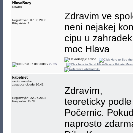
Lfsl-L Lfsl=32,
HlavaBazy
Newbie
Zdravim ve spo
Registrován: 07.08.2008
Příspěvků: 3
neni nejakej kon
cipu u zahradek 
moc Hlava
07.08.2008 v
22:55
kabelnet
senior member
zastupce cloudu 10.41
Zdravím,
Registrován: 22.07.2003
teoreticky podl
Příspěvků: 1578
Počernic. Pokud 
naprosto zdarma