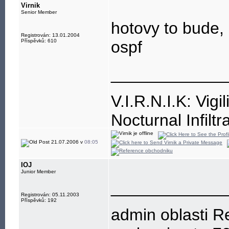
Lfsl-L Lfsl=32,
Virnik
Senior Member
hotovy to bude,
Registrován: 13.01.2004
Příspěvků: 610
ospf
____________
V.I.R.N.I.K: Vigi
Nocturnal Infiltr
Resistance is, a
21.07.2006 v
08:05
IOJ
Junior Member
____________
Registrován: 05.11.2003
Příspěvků: 192
admin oblasti R