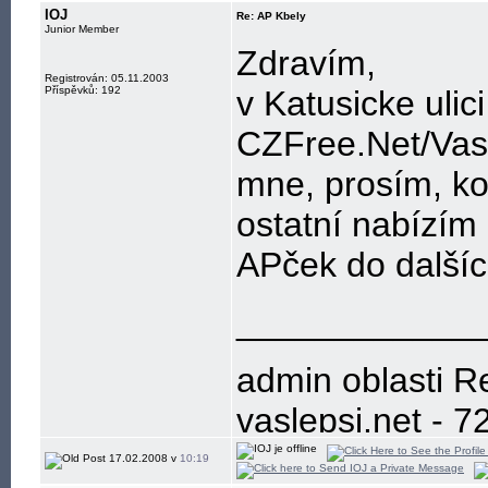
IOJ
Re: AP Kbely
Junior Member
Zdravím,
Registrován: 05.11.2003
Příspěvků: 192
v Katusicke ulic
CZFree.Net/Vasl
mne, prosím, ko
ostatní nabízím
APček do dalšíc
____________
admin oblasti R
vaslepsi.net - 7
Nejlepsi zesil
17.02.2008 v
10:19