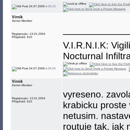
24.07.2006 v
08:25
Virnik
Senior Member
____________
Registrován: 13.01.2004
Příspěvků: 610
V.I.R.N.I.K: Vigi
Nocturnal Infiltr
Resistance is, a
24.07.2006 v
08:26
Virnik
Senior Member
vyreseno. zavola
Registrován: 13.01.2004
Příspěvků: 610
krabicku proste v
netusim. nastave
routuje tak, jak