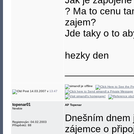
Jak je zapojene
? Ma to cenu ta
zajem?
Jde taky o to ab
hezky den
____________
14.03.2007 v
13:47
topenar01
AP Topenar
Newbie
Dnešním dnem je
Registrován: 04.02.2003
Příspěvků: 88
zájemce o připo