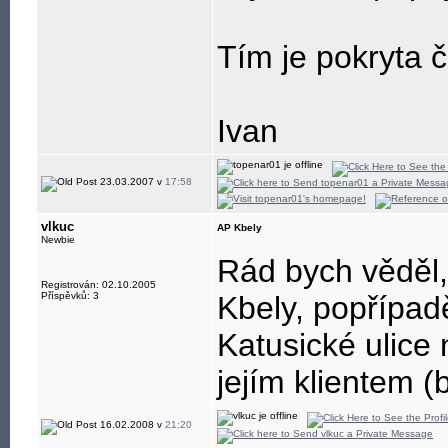
Tím je pokryta č
Ivan
23.03.2007 v
17:58
vlkuc
AP Kbely
Newbie
Rád bych věděl,
Registrován: 02.10.2005
Příspěvků: 3
Kbely, popřípad
Katusické ulice 
jejím klientem 
16.02.2008 v
21:20