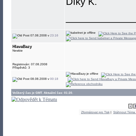
Díky K.
____________
07.08.2008 v
23:16
HlavaBazy
Newbie
Registrován: 07.08.2008
Příspěvků: 3
08.08.2008 v
00:18
Veškerý čas je GMT. Aktuální čas: 01:20.
‹
Zformátovat pro Tisk
|
Stáhnout Téma