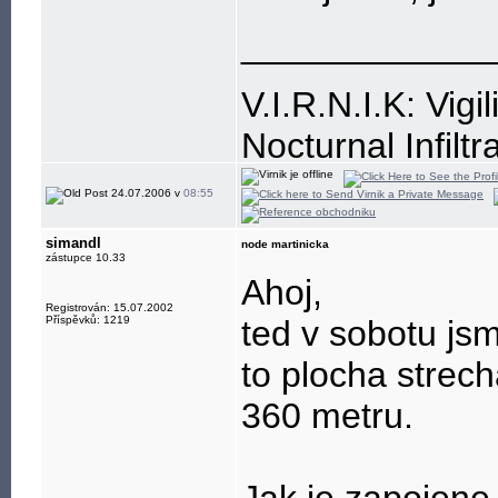
____________
V.I.R.N.I.K: Vigi
Nocturnal Infiltr
Resistance is, a
24.07.2006 v
08:55
simandl
node martinicka
zástupce 10.33
Ahoj,
Registrován: 15.07.2002
Příspěvků: 1219
ted v sobotu jsm
to plocha strech
360 metru.