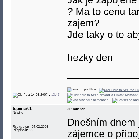
Jak je zapojene
? Ma to cenu ta
zajem?
Jde taky o to ab
hezky den
____________
14.03.2007 v
13:47
topenar01
AP Topenar
Newbie
Dnešním dnem je
Registrován: 04.02.2003
Příspěvků: 88
zájemce o připo