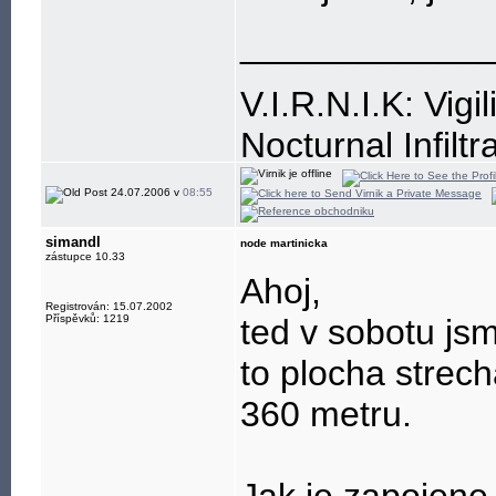
____________
V.I.R.N.I.K: Vigi
Nocturnal Infiltr
Resistance is, a
24.07.2006 v
08:55
simandl
node martinicka
zástupce 10.33
Ahoj,
Registrován: 15.07.2002
Příspěvků: 1219
ted v sobotu jsm
to plocha strech
360 metru.