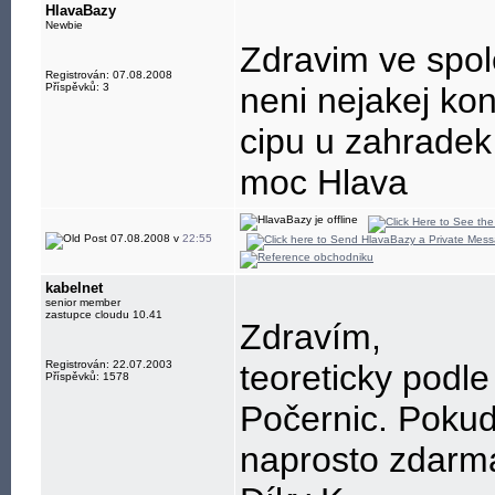
Lfsl-L Lfsl=32,
HlavaBazy
Newbie
Zdravim ve spo
Registrován: 07.08.2008
Příspěvků: 3
neni nejakej kon
cipu u zahradek 
moc Hlava
07.08.2008 v
22:55
kabelnet
senior member
zastupce cloudu 10.41
Zdravím,
Registrován: 22.07.2003
teoreticky podl
Příspěvků: 1578
Počernic. Pokud 
naprosto zdarma