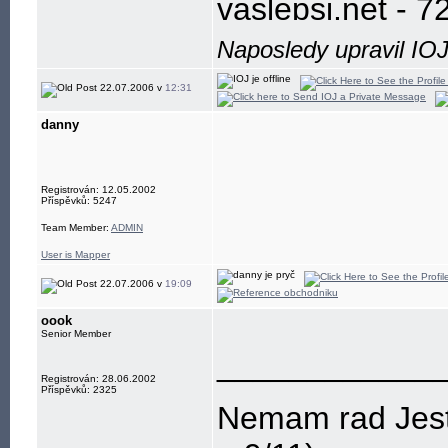
vaslepsi.net - 7
Nejlepsi zesil
Naposledy upravil IO
Lfsl-L Lfsl=32,
22.07.2006 v
12:31
danny
Registrován: 12.05.2002
Příspěvků: 5247
Team Member:
ADMIN
User is Mapper
22.07.2006 v
19:09
oook
Senior Member
____________
Registrován: 28.06.2002
Příspěvků: 2325
Nemam rad Jesti