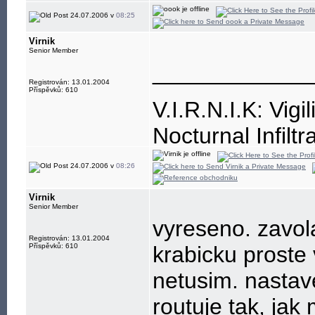
24.07.2006 v
08:25
Virnik
Senior Member
____________
Registrován: 13.01.2004
Příspěvků: 610
V.I.R.N.I.K: Vigi
Nocturnal Infiltr
Resistance is, a
24.07.2006 v
08:26
Virnik
Senior Member
vyreseno. zavola
Registrován: 13.01.2004
Příspěvků: 610
krabicku proste v
netusim. nastave
routuje tak, jak