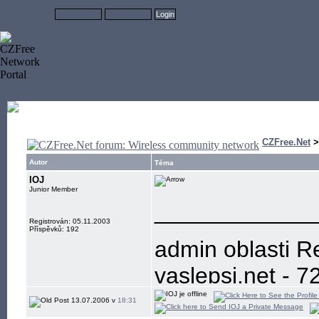
CZFree.Net
Autor
Téma
IOJ
Junior Member
____________
Registrován: 05.11.2003
Příspěvků: 192
admin oblasti R
vaslepsi.net - 7
Nejlepsi zesil
13.07.2006 v
18:31