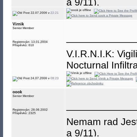
a 9/11).
22.07.2006 v
22:21
Virnik
Senior Member
____________
Registrován: 13.01.2004
Příspěvků: 610
V.I.R.N.I.K: Vigi
Nocturnal Infiltr
Resistance is, a
24.07.2006 v
08:23
oook
Senior Member
____________
Registrován: 28.06.2002
Příspěvků: 2325
Nemam rad Jesti
a 9/11).