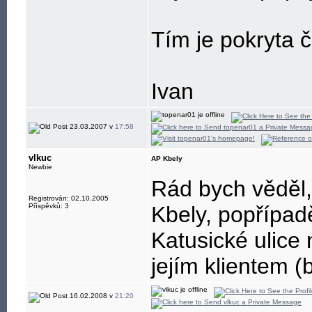
Tím je pokryta č
Ivan
23.03.2007 v
17:58
vlkuc
AP Kbely
Newbie
Rád bych věděl,
Registrován: 02.10.2005
Příspěvků: 3
Kbely, popřípad
Katusické ulice 
jejím klientem 
16.02.2008 v
21:20