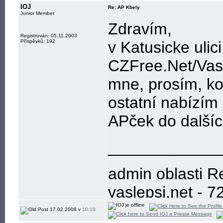
IOJ
Re: AP Kbely
Junior Member
Zdravím,
Registrován: 05.11.2003
Příspěvků: 192
v Katusicke ulic
CZFree.Net/Vasl
mne, prosím, ko
ostatní nabízím
APček do dalšíc
____________
admin oblasti R
vaslepsi.net - 7
Nejlepsi zesil
17.02.2008 v
10:19