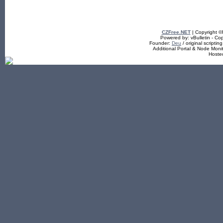
CZFree.NET
| Copyright 
Powered by: vBulletin - Cop
Founder:
Deu
/ original scriptin
Additional Portal & Node Mon
Hoste