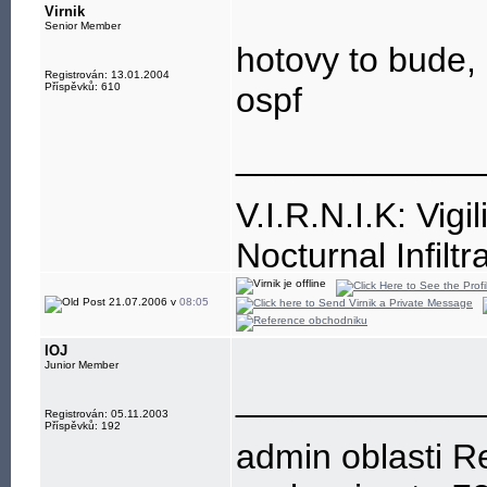
Lfsl-L Lfsl=32,
Virnik
Senior Member
hotovy to bude,
Registrován: 13.01.2004
Příspěvků: 610
ospf
____________
V.I.R.N.I.K: Vigi
Nocturnal Infiltr
Resistance is, a
21.07.2006 v
08:05
IOJ
Junior Member
____________
Registrován: 05.11.2003
Příspěvků: 192
admin oblasti R