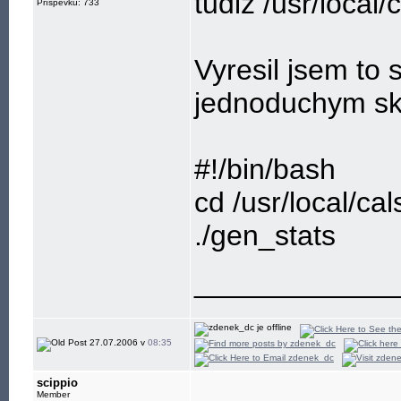
tudiz /usr/local
Příspěvků: 733
Vyresil jsem to 
jednoduchym sk
#!/bin/bash
cd /usr/local/cal
./gen_stats
____________
27.07.2006 v
08:35
scippio
Member