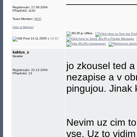
Registrován: 17.09.2004
Příspěvků: 1142
Team Member:
MOD
User is Mapper
14.11.2005 v
18:02
kaktus_x
Newbie
jo zkousel ted a
Registrován: 22.12.2004
Příspěvků: 13
nezapise a v ob
pingujou. Jinak 
Nevim uz cim to
vse. Uz to vidi