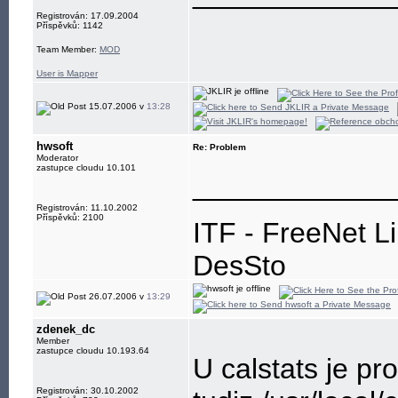
Registrován: 17.09.2004
Příspěvků: 1142
Team Member:
MOD
User is Mapper
15.07.2006 v
13:28
hwsoft
Re: Problem
Moderator
zastupce cloudu 10.101
____________
Registrován: 11.10.2002
Příspěvků: 2100
ITF - FreeNet L
DesSto
jabber: hwsoft@
26.07.2006 v
13:29
zdenek_dc
Member
zastupce cloudu 10.193.64
U calstats je pr
Registrován: 30.10.2002