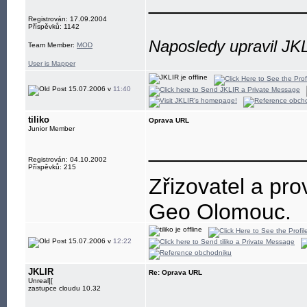
____________
Registrován: 17.09.2004
Příspěvků: 1142
Naposledy upravil JK
Team Member:
MOD
User is Mapper
15.07.2006 v
11:40
tiliko
Oprava URL
Junior Member
____________
Registrován: 04.10.2002
Příspěvků: 215
Zřizovatel a pro
Geo Olomouc.
15.07.2006 v
12:22
JKLIR
Re: Oprava URL
Unreal][
zastupce cloudu 10.32
____________