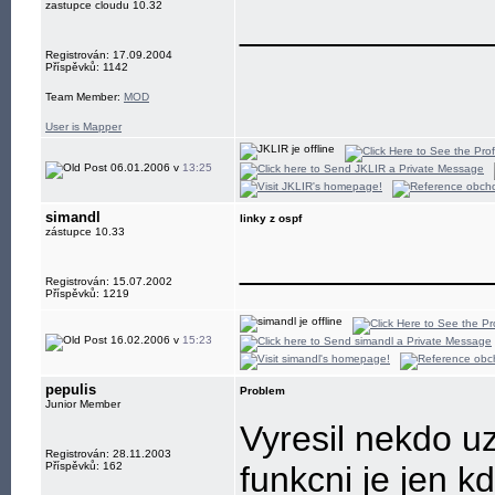
zastupce cloudu 10.32
____________
Registrován: 17.09.2004
Příspěvků: 1142
Team Member:
MOD
User is Mapper
06.01.2006 v
13:25
simandl
linky z ospf
zástupce 10.33
____________
Registrován: 15.07.2002
Příspěvků: 1219
16.02.2006 v
15:23
pepulis
Problem
Junior Member
Vyresil nekdo u
Registrován: 28.11.2003
Příspěvků: 162
funkcni je jen k