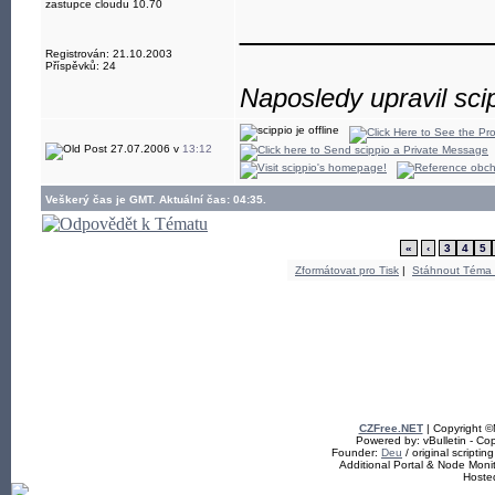
zastupce cloudu 10.70
____________
Registrován: 21.10.2003
Příspěvků: 24
Naposledy upravil sci
27.07.2006 v
13:12
Veškerý čas je GMT. Aktuální čas: 04:35.
«
‹
3
4
5
Zformátovat pro Tisk
|
Stáhnout Téma
CZFree.NET
| Copyright 
Powered by: vBulletin - Cop
Founder:
Deu
/ original scriptin
Additional Portal & Node Mon
Hoste