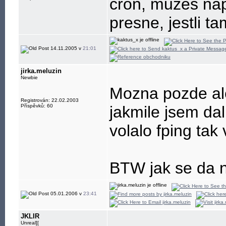
cron, muzes nap
presne, jestli t
14.11.2005 v
21:01
jirka.meluzin
Newbie
Mozna pozde al
Registrován: 22.02.2003
Příspěvků: 60
jakmile jsem dal
volalo fping tak 
BTW jak se da n
05.01.2006 v
23:41
JKLIR
Unreal][