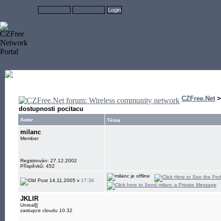
CZFree.Net
dostupnosti pocitacu
Autor
Téma
milanc
Member
Registrován: 27.12.2002
Příspěvků: 452
14.11.2005 v
17:36
JKLIR
Unreal][
zastupce cloudu 10.32
____________