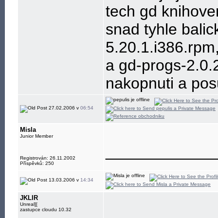
tech gd knihove
snad tyhle balic
5.20.1.i386.rpm
a gd-progs-2.0.
nakopnuti a pos
27.02.2006 v
06:54
Misla
Junior Member
____________
Registrován: 26.11.2002
Příspěvků: 250
13.03.2006 v
14:34
JKLIR
Unreal][
zastupce cloudu 10.32