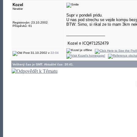
Kozel
Newbie
Supr v pondeli pridu.
U nas pod strechu se vejde kompu bezp
Registrován: 23.10.2002
BTW: Simo, si rikal ze to mam 3km neka
Příspěvků: 61
__________________
Kozel ¤ ICQ#71252479
31.10.2002 v
22:04
Veškerý čas je GMT. Aktuální čas: 20:41.