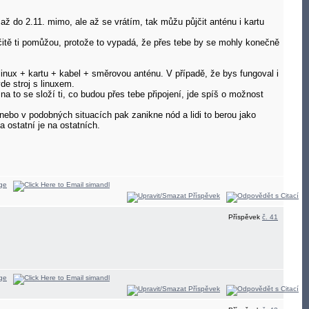
až do 2.11. mimo, ale až se vrátím, tak můžu půjčit anténu i kartu
čitě ti pomůžou, protože to vypadá, že přes tebe by se mohly konečně
/linux + kartu + kabel + směrovou anténu. V případě, že bys fungoval i
de stroj s linuxem.
to se složí ti, co budou přes tebe připojení, jde spíš o možnost
 nebo v podobných situacích pak zanikne nód a lidi to berou jako
 ostatní je na ostatních.
Příspěvek
č. 41