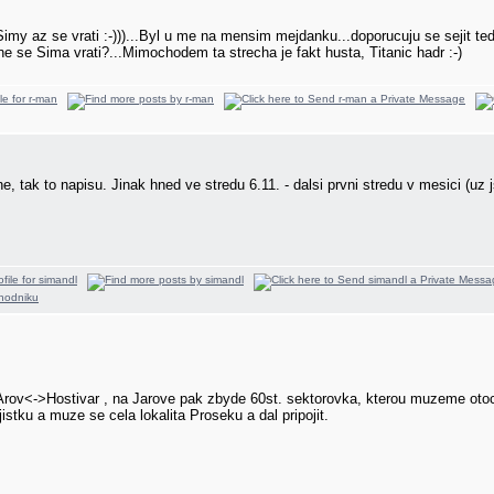
 Simy az se vrati :-)))...Byl u me na mensim mejdanku...doporucuju se sejit 
e se Sima vrati?...Mimochodem ta strecha je fakt husta, Titanic hadr :-)
, tak to napisu. Jinak hned ve stredu 6.11. - dalsi prvni stredu v mesici (uz j
Arov<->Hostivar , na Jarove pak zbyde 60st. sektorovka, kterou muzeme otoci
istku a muze se cela lokalita Proseku a dal pripojit.