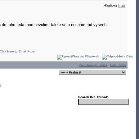
Příspěvek
č. 48
do toho teda moc nevidim, takze si to necham rad vysvetlit...
Předcházející Téma
Další Téma
i
Search this Thread: