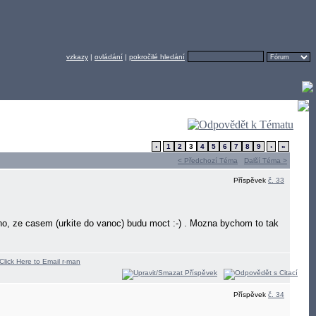
vzkazy
|
ovládání
|
pokročilé hledání
‹
1
2
3
4
5
6
7
8
9
›
»
< Předchozí Téma
Další Téma >
Příspěvek
č. 33
steno, ze casem (urkite do vanoc) budu moct :-) . Mozna bychom to tak
Příspěvek
č. 34