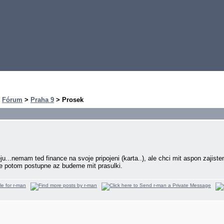
>
Fórum
>
Praha 9
> Prosek
peju...nemam ted finance na svoje pripojeni (karta..), ale chci mit aspon zaji
 se potom postupne az budeme mit prasulki.