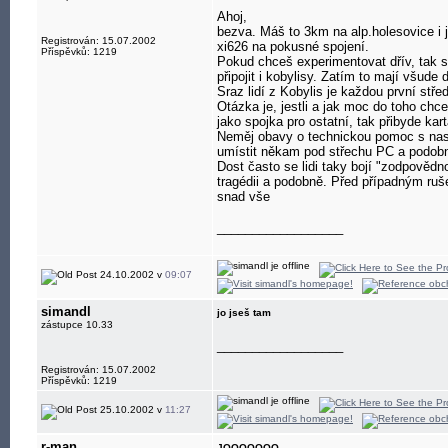
Ahoj,
bezva. Máš to 3km na alp.holesovice i j
Registrován: 15.07.2002
xi626 na pokusné spojení.
Příspěvků: 1219
Pokud chceš experimentovat dřív, tak s
připojit i kobylisy. Zatím to mají všude 
Sraz lidí z Kobylis je každou první st
Otázka je, jestli a jak moc do toho chc
jako spojka pro ostatní, tak přibyde ka
Neměj obavy o technickou pomoc s nasta
umístit někam pod střechu PC a podob
Dost často se lidi taky bojí "zodpovědn
tragédii a podobně. Před případným ruše
snad vše
__________________
24.10.2002 v
09:07
simandl
jo jseš tam
zástupce 10.33
__________________
Registrován: 15.07.2002
Příspěvků: 1219
25.10.2002 v
11:27
r-man
JOOOOOOO