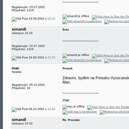
__________________
Registrován: 15.07.2002
Příspěvků: 1219
19.09.2002 v
22:04
simandl
Sraz
zástupce 10.33
__________________
Registrován: 15.07.2002
Příspěvků: 1219
29.09.2002 v
21:55
mac
Prosek
Newbie
Zdravim, bydlim na Proseku Vysocanska
Man.
Registrován: 05.10.2002
Příspěvků: 18
__________________
mac
06.10.2002 v
14:40
simandl
Re: Provider
zástupce 10.33