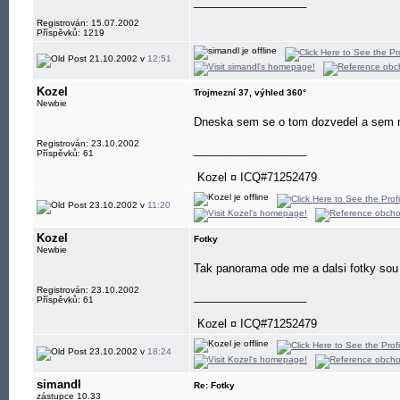
__________________
Registrován: 15.07.2002
Příspěvků: 1219
21.10.2002 v
12:51
Kozel
Trojmezní 37, výhled 360°
Newbie
Dneska sem se o tom dozvedel a sem n
Registrován: 23.10.2002
__________________
Příspěvků: 61
Kozel ¤ ICQ#71252479
23.10.2002 v
11:20
Kozel
Fotky
Newbie
Tak panorama ode me a dalsi fotky sou 
Registrován: 23.10.2002
__________________
Příspěvků: 61
Kozel ¤ ICQ#71252479
23.10.2002 v
18:24
simandl
Re: Fotky
zástupce 10.33