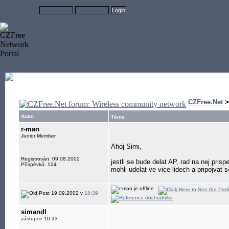
CZFree.Net
Autor
Téma
r-man
Junior Member
Ahoj Simi,
Registrován: 09.08.2002
jestli se bude delat AP, rad na nej pris
Příspěvků: 124
mohli udelat ve vice lidech a pripojvat
19.09.2002 v
18:39
simandl
zástupce 10.33