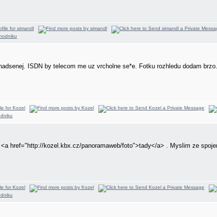
adsenej. ISDN by telecom me uz vrcholne se*e. Fotku rozhledu dodam brzo
<a href="http://kozel.kbx.cz/panoramaweb/foto">tady</a> . Myslim ze spojen