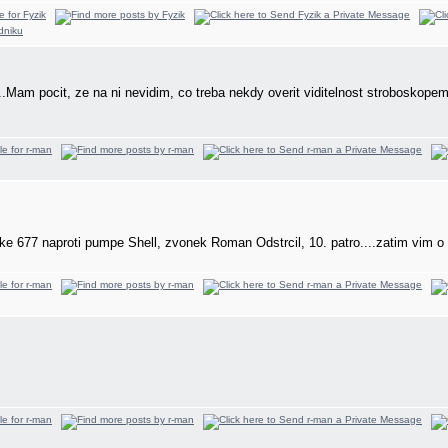
...Mam pocit, ze na ni nevidim, co treba nekdy overit viditelnost stroboskope
cke 677 naproti pumpe Shell, zvonek Roman Odstrcil, 10. patro....zatim vim o