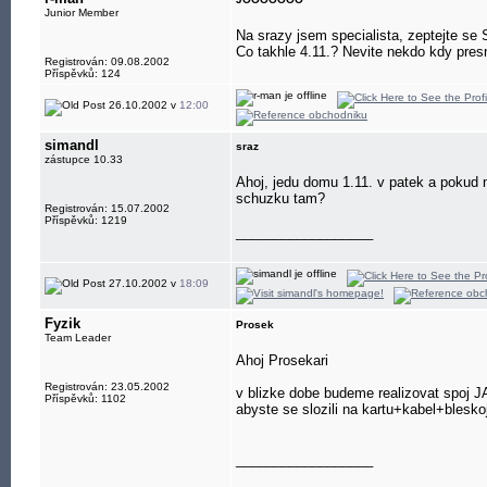
Junior Member
Na srazy jsem specialista, zeptejte se
Co takhle 4.11.? Nevite nekdo kdy presn
Registrován: 09.08.2002
Příspěvků: 124
26.10.2002 v
12:00
simandl
sraz
zástupce 10.33
Ahoj, jedu domu 1.11. v patek a pokud ne
schuzku tam?
Registrován: 15.07.2002
Příspěvků: 1219
__________________
27.10.2002 v
18:09
Fyzik
Prosek
Team Leader
Ahoj Prosekari
Registrován: 23.05.2002
v blizke dobe budeme realizovat spoj J
Příspěvků: 1102
abyste se slozili na kartu+kabel+bleskoj
__________________