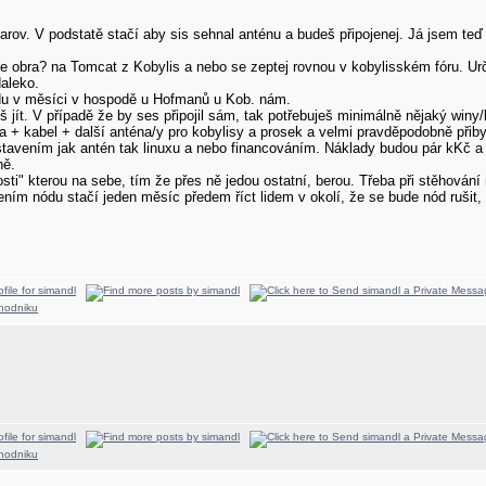
arov. V podstatě stačí aby sis sehnal anténu a budeš připojenej. Já jsem teď 
e obra? na Tomcat z Kobylis a nebo se zeptej rovnou v kobylisském fóru. Ur
daleko.
ředu v měsíci v hospodě u Hofmanů u Kob. nám.
eš jít. V případě že by ses připojil sám, tak potřebuješ minimálně nějaký winy
rta + kabel + další anténa/y pro kobylisy a prosek a velmi pravděpodobně přiby
vením jak antén tak linuxu a nebo financováním. Náklady budou pár kKč a na 
ně.
osti" kterou na sebe, tím že přes ně jedou ostatní, berou. Třeba při stěhování
ním nódu stačí jeden měsíc předem říct lidem v okolí, že se bude nód rušit, a