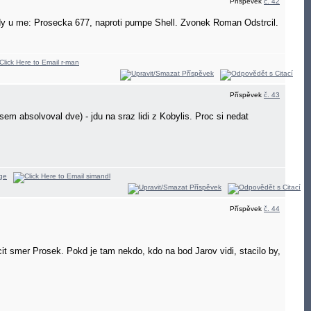
Příspěvek
č. 42
tedy u me: Prosecka 677, naproti pumpe Shell. Zvonek Roman Odstrcil.
Příspěvek
č. 43
sem absolvoval dve) - jdu na sraz lidi z Kobylis. Proc si nedat
Příspěvek
č. 44
t smer Prosek. Pokd je tam nekdo, kdo na bod Jarov vidi, stacilo by,