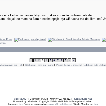
ocet a ke kominu anten taky dost, takze v tomhle problem nebude.
m, ale jak se mam na 3km s nekim spojit, dyt wifi facha tak do 1km, ne? Ja 
‹
1
2
3
4
5
6
7
8
9
›
»
Zformátovat pro Tisk
|
Stáhnout Téma do Palma
|
Poslat Téma E-mailem
|
Odebírat tuto Diskuz
CZFree.NET
| Copyright ©MMII - MMXIV CZFree.NET |
Kontaktujte Nás
Powered by: vBulletin - Copyright ©MM - MMII Jelsoft Enterprises Limited.
Founder:
Deu
/ original scripting by:
carlos (All High Seeds)
/ Node Monitor by:
8an