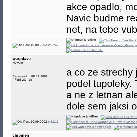
akce opadlo, m
Navic budme real
net, na tebe vub
19.09.2002 v
07:47
warpdave
Newbie
a co ze strechy 
Registrován: 08.01.2002
Příspěvků: 18
podel tupoleky.
a ne z letnan al
dole sem jaksi od
19.09.2002 v
22:11
chipmen