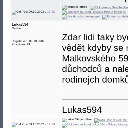
09.10.2002 v
10:42
Lukas594
Newbie
Zdar lidi taky by
Registrován: 09.10.2002
Příspěvků: 19
vědět kdyby se 
Malkovského 59
důchodců a nale
rodinejch domků
____________
Lukas594
09.10.2002 v
12:13