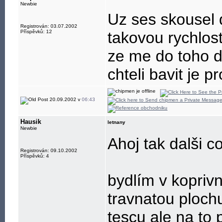
Newbie
Uz ses skousel 
Registrován: 03.07.2002
Příspěvků: 12
takovou rychlos
ze me do toho d
chteli bavit je p
20.09.2002 v
06:43
Hausik
letnany
Newbie
Ahoj tak dalši co
Registrován: 09.10.2002
Příspěvků: 4
bydlím v kopriv
travnatou ploc
tescu ale na to