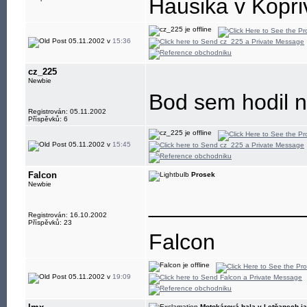
Hausika v Kopri
05.11.2002 v
15:36
cz_225
Newbie
Bod sem hodil 
Registrován: 05.11.2002
Příspěvků: 6
05.11.2002 v
15:45
Falcon
Prosek
Newbie
____________
Registrován: 16.10.2002
Příspěvků: 23
Falcon
05.11.2002 v
19:09
Motokárová hala v Letňanech j