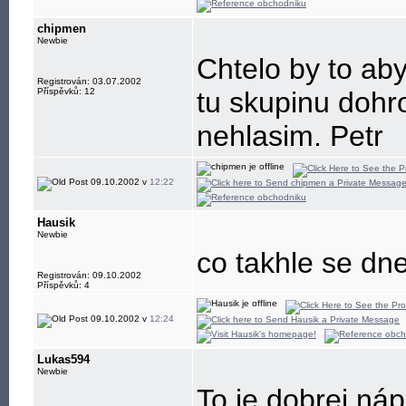
chipmen
Newbie
Chtelo by to ab
Registrován: 03.07.2002
Příspěvků: 12
tu skupinu dohr
nehlasim. Petr
09.10.2002 v
12:22
Hausik
Newbie
co takhle se dnes
Registrován: 09.10.2002
Příspěvků: 4
09.10.2002 v
12:24
Lukas594
Newbie
To je dobrej ná