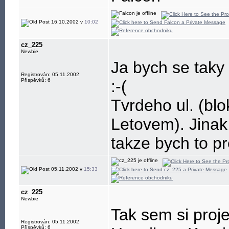
16.10.2002 v
10:02
cz_225
Newbie
Ja bych se taky 
Registrován: 05.11.2002
Příspěvků: 6
:-(
Tvrdeho ul. (bl
Letovem). Jinak 
takze bych to p
05.11.2002 v
15:33
cz_225
Newbie
Tak sem si proj
Registrován: 05.11.2002
Příspěvků: 6