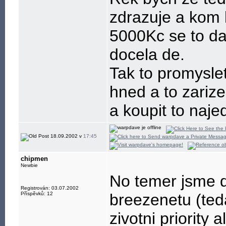
zdrazuje a kom k
5000Kc se to da
docela de.
Tak to promyslet
hned a to zarize
a koupit to naj
18.09.2002 v
17:45
chipmen
Newbie
No temer jsme d
Registrován: 03.07.2002
Příspěvků: 12
breezenetu (teda
zivotni priority