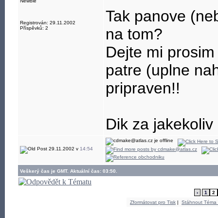
Newbie
Tak panove (ne
Registrován: 29.11.2002
Příspěvků: 2
na tom?
Dejte mi prosim
patre (uplne na
pripraven!!
Dik za jakekoliv 
29.11.2002 v
14:54
Veškerý čas je GMT. Aktuální čas: 03:50.
‹
1
2
Zformátovat pro Tisk
|
Stáhnout Téma