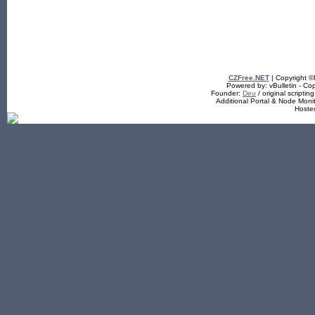
CZFree.NET
| Copyright 
Powered by: vBulletin - Cop
Founder:
Deu
/ original scriptin
Additional Portal & Node Mon
Hoste