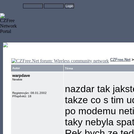
CZFree.Net
Autor
Téma
warpdave
Newbie
nazdar tak jakst
Registrován: 08.01.2002
Příspěvků: 18
takze co s tim 
po modemu netit 
taky nebyla spa
Rek bych ze ted