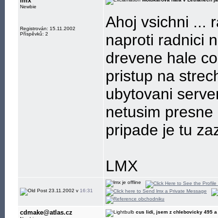
lmx
Newbie
Ahoj vsichni ...
Registrován: 15.11.2002
Příspěvků: 2
naproti radnici 
drevene hale co
pristup na stre
ubytovani serve
netusim presne 
pripade je tu za
LMX
23.11.2002 v
16:31
cdmake@atlas.cz
cus lidi, jsem z chlebovicky 495 a