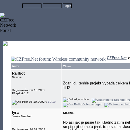
CZFree.Net
Autor
Téma
Railbot
Newbie
Zdar lidi, tenhle projekt vypada celkem
THX
Registrován: 06.10.2002
Příspěvků: 2
06.10.2002 v
19:10
lyra
Kladno..
Junior Member
No asi jak je jasné tak Kladno zatím neb
se připojit do netu jinak to nevidím. J
Registrován: 26.09.2002