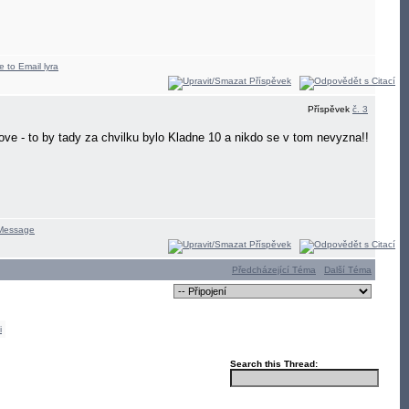
Příspěvek
č. 3
e nove - to by tady za chvilku bylo Kladne 10 a nikdo se v tom nevyzna!!
Předcházející Téma
Další Téma
i
Search this Thread: