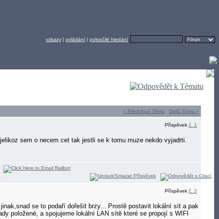
vzkazy
|
ovládání
|
pokročilé hledání
< Předchozí Téma
Další Téma >
Příspěvek
č. 1
 jelikoz sem o necem cet tak jestli se k tomu muze nekdo vyjadrti.
Příspěvek
č. 2
nak,snad se to podaří dořešit brzy... Prostě postavit lokální sít a pak
ady položené, a spojujeme lokální LAN sítě které se propojí s WIFI