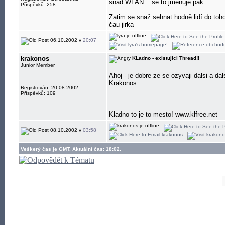
snad WLAN .. se to jmenuje pak.
Příspěvků: 258
Zatim se snaž sehnat hodně lidí do toh
čau jirka
06.10.2002 v
20:07
krakonos
KLadno - existujici Thread!!
Junior Member
Ahoj - je dobre ze se ozyvaji dalsi a dal
Krakonos
Registrován: 20.08.2002
Příspěvků: 109
__________________
Kladno to je to mesto! www.klfree.net
08.10.2002 v
03:58
Veškerý čas je GMT. Aktuální čas: 18:02.