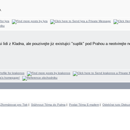
o.
si lidi z Kladna, ale pouzivejte jiz existujici "suplik" pod Prahou a neotvirejt
Zformátovat pro Tisk
|
Stáhnout Téma do Palma
|
Poslat Téma E-mailem
|
Odebírat tuto Diskuz