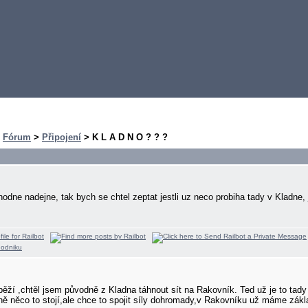
>
Fórum
>
Připojení
> K L A D N O ? ? ?
 hodne nadejne, tak bych se chtel zeptat jestli uz neco probiha tady v Kladne,
ěží ,chtěl jsem původně z Kladna táhnout sít na Rakovník. Ted už je to tady ji
asně něco to stojí,ale chce to spojit síly dohromady,v Rakovníku už máme zákl