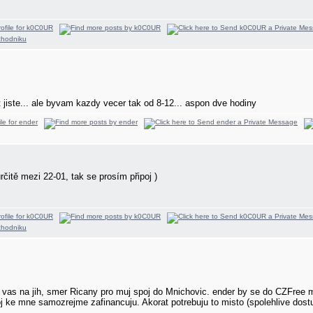
t jiste... ale byvam kazdy vecer tak od 8-12... aspon dve hodiny
rčitě mezi 22-01, tak se prosím připoj
)
d vas na jih, smer Ricany pro muj spoj do Mnichovic. ender by se do CZFree 
oj ke mne samozrejme zafinancuju. Akorat potrebuju to misto (spolehlive do