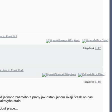
Příspěvek
č. 47
Příspěvek
č. 48
od jednoho znameho z prahy jak ostani jenom rikaji "vsak on nas
takovyho stalo..
ost prace...