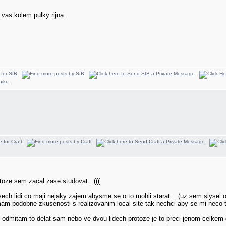
vas kolem pulky rijna.
oze sem zacal zase studovat..
(((
ech lidi co maji nejaky zajem abysme se o to mohli starat... (uz sem slysel 
mam podobne zkusenosti s realizovanim local site tak nechci aby se mi neco 
odmitam to delat sam nebo ve dvou lidech protoze je to preci jenom celkem d