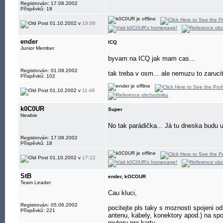
Registrován: 17.08.2002
Příspěvků: 18
01.10.2002 v
10:06
ender
ICQ
Junior Member
byvam na ICQ jak mam cas...
Registrován: 01.09.2002
tak treba v osm... ale nemuzu to zaruci
Příspěvků: 102
01.10.2002 v
11:46
k0C0UR
Super
Newbie
No tak parádička... Já tu dneska budu u
Registrován: 17.08.2002
Příspěvků: 18
01.10.2002 v
17:12
StB
ender, kOCOUR
Team Leader
Cau kluci,
Registrován: 05.06.2002
pocitejte pls taky s moznosti spojeni o
Příspěvků: 221
antenu, kabely, konektory apod.) na sp
routeru pro kartu.