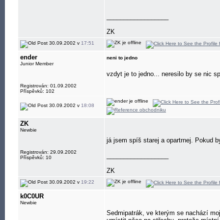
__________________
ZK
30.09.2002 v
17:51
ender
neni to jedno
Junior Member
vzdyt je to jedno... neresilo by se nic s
Registrován: 01.09.2002
Příspěvků: 102
30.09.2002 v
18:08
ZK
Newbie
já jsem spíš starej a opartrnej. Pokud b
Registrován: 29.09.2002
__________________
Příspěvků: 10
ZK
30.09.2002 v
19:22
k0C0UR
Newbie
Sedmipatrák, ve kterým se nachází moje