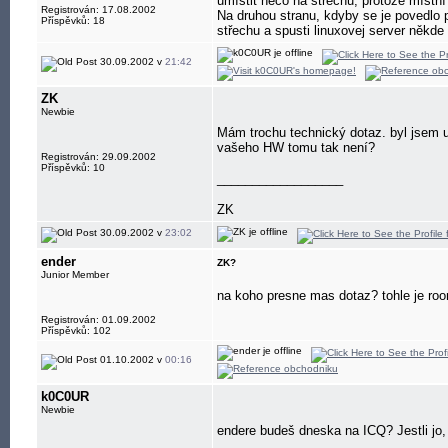
umístit něco na střechu, protože místn
Registrován: 17.08.2002
Na druhou stranu, kdyby se je povedlo p
Příspěvků: 18
střechu a spusti linuxovej server někde 
30.09.2002 v
21:42
ZK
Newbie
Mám trochu technický dotaz. byl jsem u
vašeho HW tomu tak není?
Registrován: 29.09.2002
Příspěvků: 10
__________________
ZK
30.09.2002 v
23:02
ender
ZK?
Junior Member
na koho presne mas dotaz? tohle je roo
Registrován: 01.09.2002
Příspěvků: 102
01.10.2002 v
00:16
k0C0UR
Newbie
endere budeš dneska na ICQ? Jestli jo,