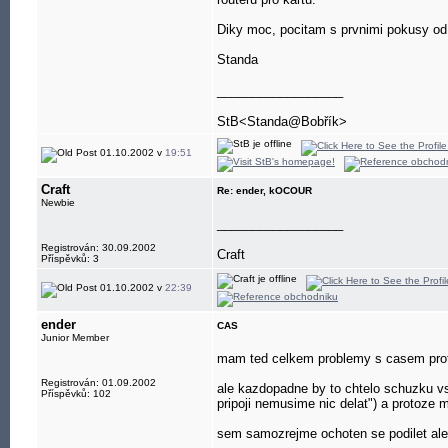
Diky moc, pocitam s prvnimi pokusy od 
Standa
__________________
StB<Standa@Bobřík>
01.10.2002 v
19:51
Craft
Re: ender, kOCOUR
Newbie
__________________
Registrován: 30.09.2002
Craft
Příspěvků: 3
01.10.2002 v
22:39
ender
CAS
Junior Member
mam ted celkem problemy s casem prot
Registrován: 01.09.2002
ale kazdopadne by to chtelo schuzku vs
Příspěvků: 102
pripoji nemusime nic delat") a protoze 
sem samozrejme ochoten se podilet ale 