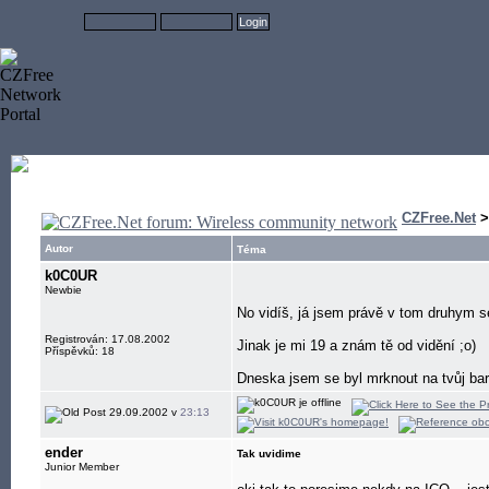
CZFree.Net
Autor
Téma
k0C0UR
Newbie
No vidíš, já jsem právě v tom druhym 
Registrován: 17.08.2002
Jinak je mi 19 a znám tě od vidění ;o)
Příspěvků: 18
Dneska jsem se byl mrknout na tvůj bar
29.09.2002 v
23:13
ender
Tak uvidime
Junior Member