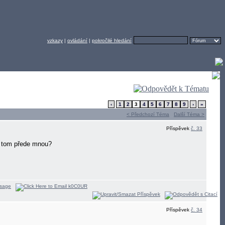
vzkazy
|
ovládání
|
pokročilé hledání
‹
1
2
3
4
5
6
7
8
9
›
»
< Předchozí Téma
Další Téma >
Příspěvek
č. 33
 v tom přede mnou?
Příspěvek
č. 34