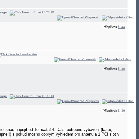
Příspěvek
č. 44
Příspěvek
č. 45
Příspěvek
č. 46
mel snad napojit od Tomcata14. Dalsi potrebne vybaveni (kartu,
stupne!!) s pokud mozno dobrym vyhledem pro antenu a 1 PCI slot v