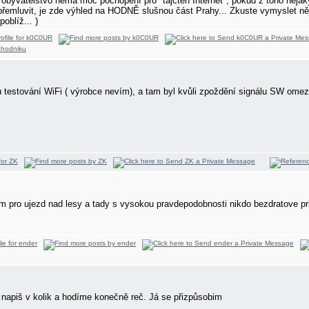
í obyvatelstvo nemá moc pochopení pro "tajcten Internet", pokud z toho něja
řemluvit, je zde výhled na HODNĚ slušnou část Prahy... Zkuste vymyslet nějak
poblíž...
)
 testování WiFi ( výrobce nevím), a tam byl kvůli zpoždění signálu SW omeze
m pro ujezd nad lesy a tady s vysokou pravdepodobnosti nikdo bezdratove pr
 napiš v kolik a hodíme konečně reč. Já se přizpůsobim