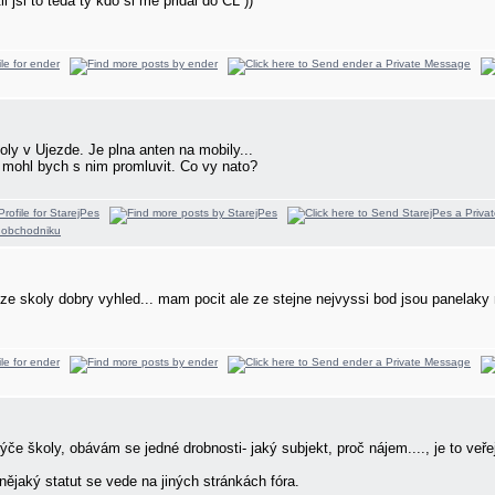
li jsi to teda ty kdo si me pridal do CL
))
ly v Ujezde. Je plna anten na mobily...
 mohl bych s nim promluvit. Co vy nato?
 je ze skoly dobry vyhled... mam pocit ale ze stejne nejvyssi bod jsou panelaky
ýče školy, obávám se jedné drobnosti- jaký subjekt, proč nájem...., je to veř
nějaký statut se vede na jiných stránkách fóra.