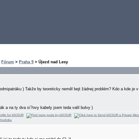
>
Fórum
>
Praha 9
> Újezd nad Lesy
sedmipatráku
) Takže by teoreticky neměl bejt žádnej problém? Kdo a kde je
ák a na ty dva sí?ovy kabely jsem teda valil bulvy
)