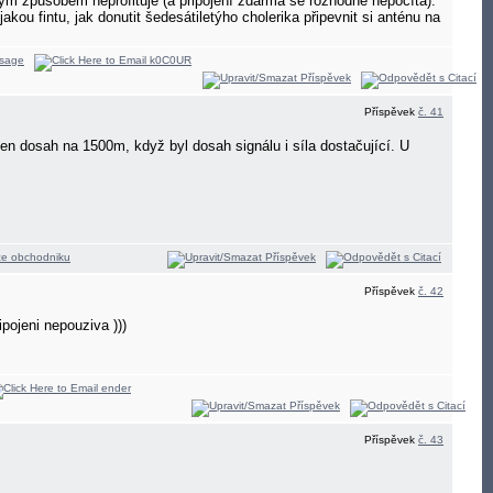
kym způsobem neprofituje (a připojení zdarma se rozhodně nepočítá).
ou fintu, jak donutit šedesátiletýho cholerika připevnit si anténu na
Příspěvek
č. 41
n dosah na 1500m, když byl dosah signálu i síla dostačující. U
Příspěvek
č. 42
ipojeni nepouziva
)))
Příspěvek
č. 43