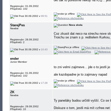
oki tak to poresime nekdy na ICQ... jest
Registrován: 01.09.2002
Příspěvků: 102
30.09.2002 v
09:51
StarejPes
Nova skola
Newbie
Coz zkusit dat neco na strechu nove sko
Troichu se znam s p. reditelem Kurkou,
Registrován: 28.09.2002
Příspěvků: 2
30.09.2002 v
10:43
ender
Junior Member
to zni velmi zajimeve... jde o to jestli
Registrován: 01.09.2002
ale kazdopadne je to zajimavy napad
Příspěvků: 102
30.09.2002 v
17:28
ZK
Newbie
Ty paneláky budou určitě vyšší. Co se t
Registrován: 29.09.2002
Diskuze o tom, jestli má mít czfree.net 
Příspěvků: 10