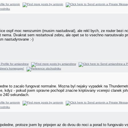
Sice ospf moc nerozumim (musim nastudovat), ale rekl bych, ze router bezi no
at nema. Dvakrat sem restartoval zebru, ale opet se to vsechno naroutovalo p
m nastudyrovane :-)
edne to zacalo fungovat normalne. Mozna byl nejaky vypadek na Thundernet
le, kdyz - pokud jsem spravne pochopil znacne kriptovany vcerejsi clanek joh
 po 240 sekundach.
odpoledne, protoze jsem by pripojen az do dvou do noci a porad to fungovalo 