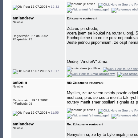
15.07.2003 v
12:32
amiandrew
Zblaznene routovani
Newbie
Zdarec pri strede,
vcera jsem se koukal na router u orgj. 
Registrován: 27.06.2002
Pochopitelne i to co se prez nej routov
Příspěvků: 73
Jeste jednou pripominam, ze ospf nema
__________________
Ondrej "AndreW" Zima
16.07.2003 v
10:17
antonin
RE: Zblaznene routovani
Newbie
Myslim, ze uz vcera nekdy pozde odpol
nechapu, proc se cesta menila tak rych
Registrován: 19.11.2002
routery menit smer posilani signalu az
Příspěvků: 95
16.07.2003 v
11:55
amiandrew
Re: Zblaznene routovani
Newbie
Nemyslim si, ze by to bylo nejak jine 