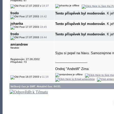
Příspěvků: 67
17.07.2003 v
18:37
frodo
Tento příspěvek byl moderován
. K je
17.07.2003
18:42
johanka
Tento příspěvek byl moderován
. K je
17.07.2003
18:45
frodo
Tento příspěvek byl moderován
. K je
17.07.2003
19:44
amiandrew
Newbie
Sypu si popel na hlavu. Samozrejmne m
Registrován: 27.06.2002
__________________
Příspěvků: 73
Ondrej "AndreW" Zima
18.07.2003 v
11:16
Veškerý čas je GMT. Aktuální čas: 04:51.