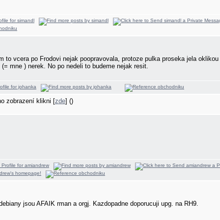
 to vcera po Frodovi nejak poopravovala, protoze pulka proseka jela oklikou 
u (= mne
) nerek. No po nedeli to budeme nejak resit.
ho zobrazení klikni [
zde
] ()
debiany jsou AFAIK rman a orgj. Kazdopadne doporucuji upg. na RH9.