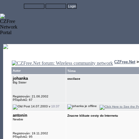
CZFree.Net
Autor
Téma
johanka
oscilace
Big Sister
Registrován: 21.06.2002
Příspěvků: 67
14.07.2003 v
10:37
antonin
Znacne klikate cesty do Internetu
Newbie
Registrován: 19.11.2002
Příspěvků: 95