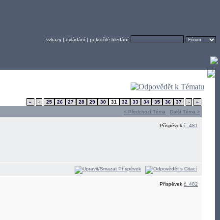
vzkazy
|
ovládání
|
pokročilé hledání
«
‹
25
26
27
28
29
30
31
32
33
34
35
36
37
›
»
< Předchozí Téma
Další Téma >
Příspěvek
č. 481
Příspěvek
č. 482