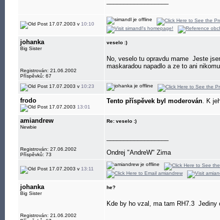
__________________
17.07.2003 v
10:10
johanka
veselo :)
Big Sister
No, veselo tu opravdu mame
Jeste jsem
maskaradou napadlo a ze to ani nikom
Registrován: 21.06.2002
Příspěvků: 67
17.07.2003 v
10:23
frodo
Tento příspěvek byl moderován
. K je
17.07.2003
13:01
amiandrew
Re: veselo :)
Newbie
__________________
Registrován: 27.06.2002
Ondrej "AndreW" Zima
Příspěvků: 73
17.07.2003 v
13:11
johanka
he?
Big Sister
Kde by ho vzal, ma tam RH7.3
Jediny 
Registrován: 21.06.2002