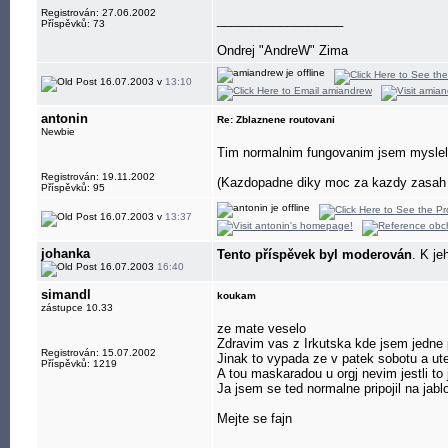
Registrován: 27.06.2002
__________________
Příspěvků: 73
Ondrej "AndreW" Zima
16.07.2003 v
13:10
antonin
Re: Zblaznene routovani
Newbie
Tim normalnim fungovanim jsem myslel, z
Registrován: 19.11.2002
(Kazdopadne diky moc za kazdy zasah v
Příspěvků: 95
16.07.2003 v
13:37
johanka
Tento příspěvek byl moderován
. K je
16.07.2003
16:40
simandl
koukam
zástupce 10.33
ze mate veselo
Zdravim vas z Irkutska kde jsem jedne 
Registrován: 15.07.2002
Jinak to vypada ze v patek sobotu a ute
Příspěvků: 1219
A tou maskaradou u orgj nevim jestli to
Ja jsem se ted normalne pripojil na jab
Mejte se fajn