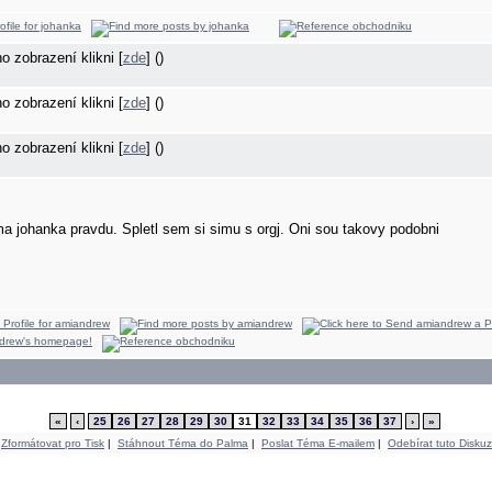
ho zobrazení klikni [
zde
] ()
ho zobrazení klikni [
zde
] ()
ho zobrazení klikni [
zde
] ()
a johanka pravdu. Spletl sem si simu s orgj. Oni sou takovy podobni
«
‹
25
26
27
28
29
30
31
32
33
34
35
36
37
›
»
Zformátovat pro Tisk
|
Stáhnout Téma do Palma
|
Poslat Téma E-mailem
|
Odebírat tuto Diskuz