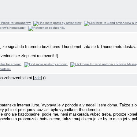
e signal do Internetu bezel pres Thundernet, zda se k Thundernetu dostaval 
edouci ke zlepseni routovani!!!)
ho zobrazení klikni [
zde
] ()
paranske internet jurte. Vyprava je v pohode a v nedeli jsem doma. Takze zl
ry jel inet pres jarov coz asi bylo vypadkem thundernetu.
 je ono ale kazdopadne, podle me, neni maskarada vubec treba, protoze konekt
loneckou a probrouzdal hotsanicem, takze muj dojem je ze by to melo jet v poh