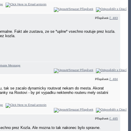
Příspěvek
č. 483
rmalne. Fakt ale zustava, ze se *uplne* vsechno routuje prez kozla.
rez kozla.
Příspěvek
č. 484
u, tak se zacalo dynamicky routovat nekam do mesta. Akorat
anky na Rootovi - by pri vypadku nektereho routeru mely ostatni
Příspěvek
č. 485
vsechno prez Kozla. Ale mozna to tak nakonec bylo spravne.