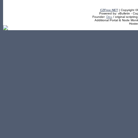
CZFree.NET
| Copyright 
Powered by: vBulletin - Cop
Founder:
Deu
/ original scriptin
Additional Portal & Node Mon
Hoste