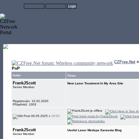
CZFree.Net
PnP
Autor
Téma
FrankJScott
New Laser Treatment In My Area Site
Senior Member
Registrován: 10.02.2020
Příspěvků: 1003
06.05.2025 v
19:03
FrankJScott
Useful Laser Medspa Sarasota Blog
Senior Member