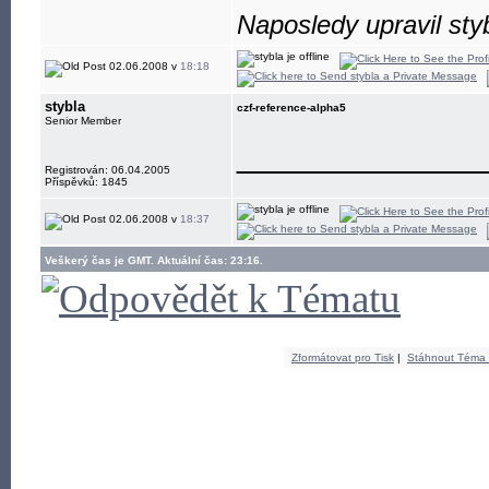
Naposledy upravil sty
02.06.2008 v
18:18
stybla
czf-reference-alpha5
Senior Member
____________
Registrován: 06.04.2005
Příspěvků: 1845
02.06.2008 v
18:37
Veškerý čas je GMT. Aktuální čas: 23:16.
Zformátovat pro Tisk
|
Stáhnout Téma