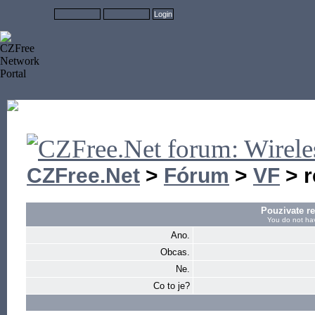
CZFree.Net
>
Fórum
>
VF
> r
Pouzivate r
You do not hav
Ano.
Obcas.
Ne.
Co to je?