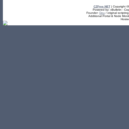
CZFree.NET
| Copyright 
Powered by: vBulletin - Cop
Founder:
Deu
/ original scriptin
Additional Portal & Node Mon
Hoste