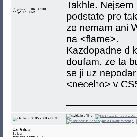
Takhle. Nejsem 
Registrován: 06.04.2005
Příspěvků: 1845
podstate pro tak
ze nemam ani W
na <flame>.
Kazdopadne diky 
doufam, ze ta b
se ji uz nepoda
<neceho> v CS
____________
30.05.2008 v
08:06
CZ_Vilda
Builder
zastupce cloudu 10.17