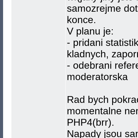
samozrejme dota
konce.
V planu je:
- pridani statis
kladnych, zapor
- odebrani refer
moderatorska
Rad bych pokrac
momentalne neni
PHP4(brr).
Napady jsou sam