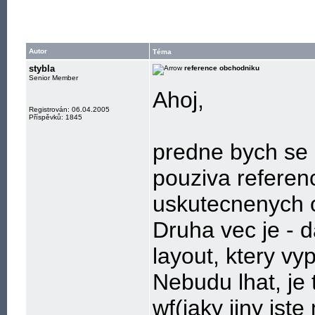
Autor
Téma
stybla
reference obchodniku
Senior Member
Ahoj,
Registrován: 06.04.2005
Příspěvků: 1845
predne bych se 
pouziva referen
uskutecnenych o
Druha vec je - 
layout, ktery v
Nebudu lhat, je
wf(jaky jiny jst