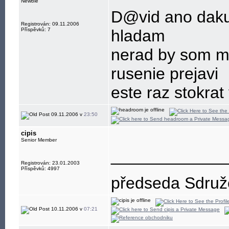
Newbie
D@vid ano daku
Registrován: 09.11.2006
Příspěvků: 7
hladam
nerad by som me
rusenie prejavi
este raz stokrat
09.11.2006 v
23:50
cipis
Senior Member
____________
Registrován: 23.01.2003
Příspěvků: 4997
předseda Sdružen
10.11.2006 v
07:21