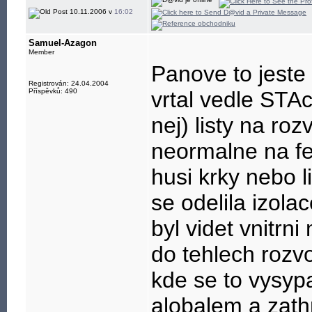
10.11.2006 v
16:02
Samuel-Azagon
Member
Panove to jeste 
Registrován: 24.04.2004
Příspěvků: 490
vrtal vedle STA
nej) listy na ro
neormalne na fe
husi krky nebo l
se odelila izolace
byl videt vnitrn
do tehlech rozv
kde se to vysyp
alobalem a zathn