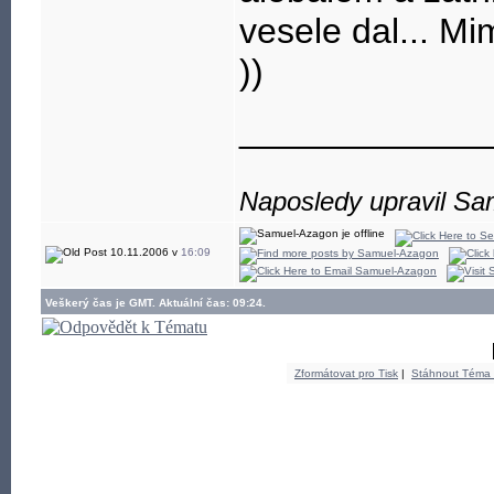
vesele dal... M
))
____________
Naposledy upravil Sa
10.11.2006 v
16:09
Veškerý čas je GMT. Aktuální čas: 09:24.
Zformátovat pro Tisk
|
Stáhnout Téma