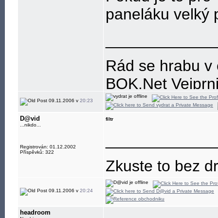
paneláku velký
____________
Rád se hrabu v č
BOK.Net Vejprn
09.11.2006 v
20:23
D@vid
filtr
...nikdo...
____________
Registrován: 01.12.2002
Příspěvků: 322
Zkuste to bez dr
09.11.2006 v
20:24
headroom