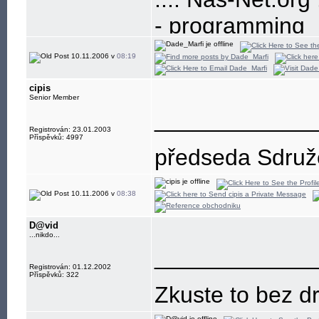
- programming
- build-up and
10.11.2006 v
08:19
- development
cipis
- freenet, educa
Senior Member
____________
Registrován: 23.01.2003
Příspěvků: 4997
předseda Sdružen
10.11.2006 v
08:38
D@vid
...nikdo...
____________
Registrován: 01.12.2002
Příspěvků: 322
Zkuste to bez dr