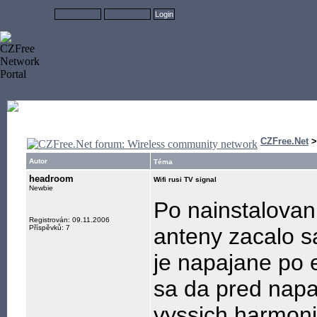
CZFree.Net
Autor
Téma
headroom
Wifi rusi TV signal
Newbie
Po nainstalovani
Registrován: 09.11.2006
Příspěvků: 7
anteny zacalo s
je napajane po et
sa da pred napaj
vyssich harmoni