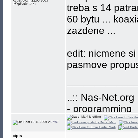
Registrován: 22.05.2003
Příspěvků: 2371
treba s 14 patr
60 bytu ... koax
zazdene ...
edit: nicmene s
pasmove propusti
____________
..:: Nas-Net.org :
- programming
- build-up and
10.11.2006 v
07:57
- development
cipis