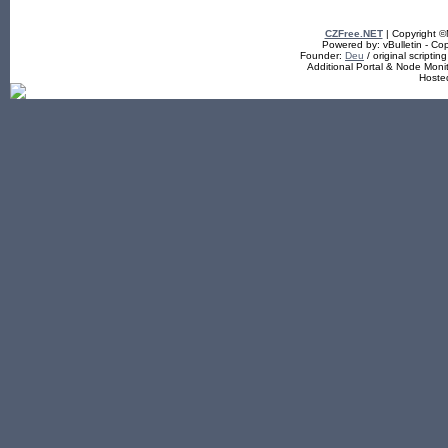
CZFree.NET
| Copyright 
Powered by: vBulletin - Cop
Founder:
Deu
/ original scriptin
Additional Portal & Node Mon
Hoste