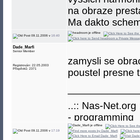
na obraze prest
Ma dakto schemu 
09.11.2006 v
16:40
Dade_Marfi
Senior Member
zamysli se obrace
Registrován: 22.05.2003
Příspěvků: 2371
poustel presne 
____________
..:: Nas-Net.org :
- programming
- build-up and
09.11.2006 v
17:19