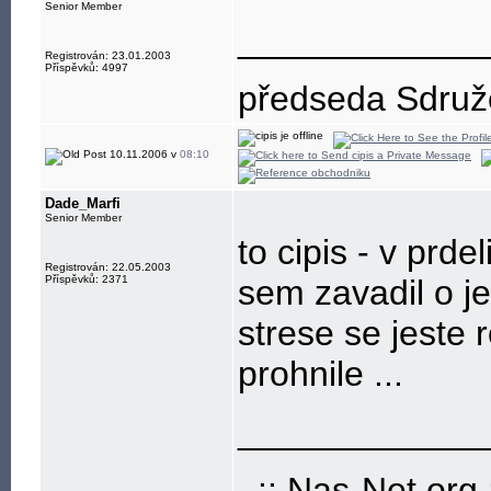
- freenet, educa
Senior Member
____________
Registrován: 23.01.2003
Příspěvků: 4997
předseda Sdružen
10.11.2006 v
08:10
Dade_Marfi
Senior Member
to cipis - v prdel
Registrován: 22.05.2003
Příspěvků: 2371
sem zavadil o j
strese se jeste r
prohnile ...
____________
..:: Nas-Net.org :