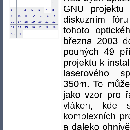
1
GNU projektu 
2
3
4
5
6
7
8
9
10
11
12
13
14
15
diskuzním fóru
16
17
18
19
20
21
22
tohoto optické
23
24
25
26
27
28
29
30
31
března 2003 d
pouhých 49 př
projektu k inst
laserového s
350m. To může
jako vzor pro ř
vláken, kde
komplexních pr
a daleko ohnivěj