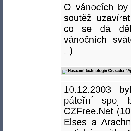
O vánocích by 
soutěž uzavírat
co se dá děl
vánočních svát
;-)
Nasazení technologie Crusader "A
10.12.2003 b
páteřní spoj 
CZFree.Net (10
Elses a Arach