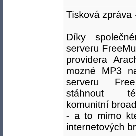
Tisková zpráva 
Díky společné
serveru FreeMus
providera Ara
mozné MP3 na
serveru Free
stáhnout té
komunitní broa
- a to mimo kt
internetových b