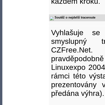
každém kroku.
Soutěž o nejdelší traceroute
Vyhlašuje se
smyslupný t
CZFree.Net
pravděpodob
Linuxexpo 2004
rámci této výs
prezentovány 
předána výhra).