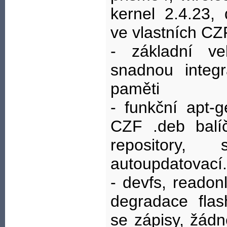
kernel 2.4.23,
ve vlastních CZ
- základní v
snadnou integ
paměti
- funkční apt-g
CZF .deb balí
repository,
autoupdatovací.
- devfs, readon
degradace flas
se zápisy, žád