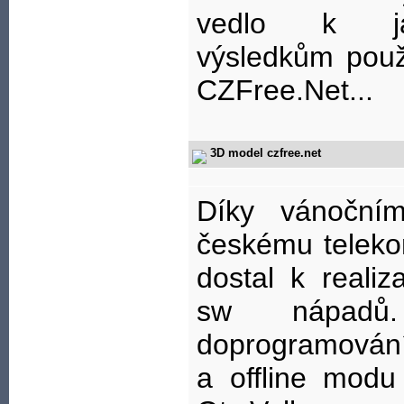
vedlo k jak
výsledkům použ
CZFree.Net...
3D model czfree.net
Díky vánoční
českému telek
dostal k reali
sw nápad
doprogramování
a offline mod