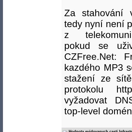
Za stahování v
tedy nyní není 
z telekomuni
pokud se uživ
CZFree.Net: F
kazdého MP3 so
stažení ze sí
protokolu ht
vyžadovat DNS
top-level doménu
Hodnota evidovanych casti Infrastr