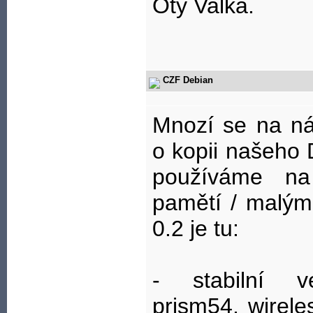
Oty Valka.
CZF Debian
Mnozí se na ná
o kopii našeho 
používáme na
pamětí / malý
0.2 je tu:
- stabilní ve
prism54, wireles