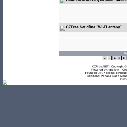
CZFree.Net dílna "Wi-Fi antény"
V
«
‹
4
5
6
CZFree.NET
| Copyright 
Powered by: vBulletin - Cop
Founder:
Deu
/ original scriptin
Additional Portal & Node Mon
Hoste