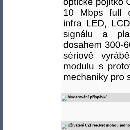
optické pojítko 
10 Mbps full d
infra LED, LC
signálu a pl
dosahem 300-6
sériově vyráb
modulu s proto
mechaniky pro s
Moderování příspěvků
Uživatelé CZFree.Net mohou jedno