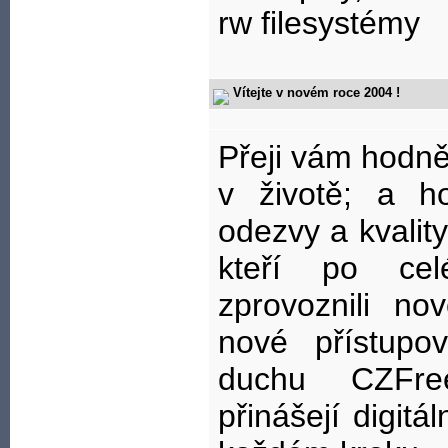
rw filesystémy
Vítejte v novém roce 2004 !
Přeji vám hodně 
v životě; a h
odezvy a kvality
kteří po cel
zprovoznili no
nové přístupo
duchu CZFre
přinášejí digitá