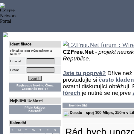
Identifikace
CZFree.Net
-
projekt nezis
Přihlaš se pod svým jménem a
heslem:
Republice
.
Uživatel:
Heslo:
Jste tu poprvé?
Dříve než 
prostudujte si
často kladen
ostatní diskutující obtěžují
Registrace Nového Člena
Zapomněli Heslo?
fórech
je nutné se nejprve
Nejbližší Události
Novinky Sítě
Přidat Událost
Kalendář
Dessto - spoj 100 Mbps, 350m v Li
Kalendář
Rád bych upozo
S
M
T
W
T
F
S