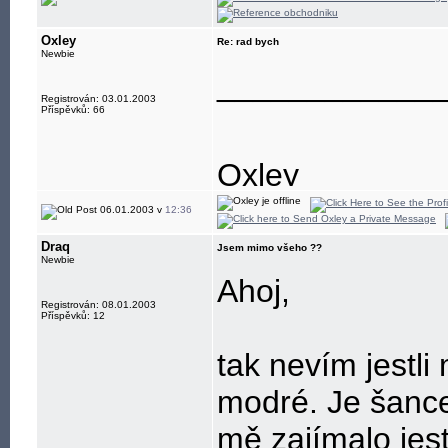
Oxley
Re: rad bych
Newbie
____________
Registrován: 03.01.2003
Příspěvků: 66
Oxley
06.01.2003 v
12:36
Draq
Jsem mimo všeho ??
Newbie
Ahoj,
Registrován: 08.01.2003
Příspěvků: 12
tak nevím jestl
modré. Je šance
mě zajímalo jest