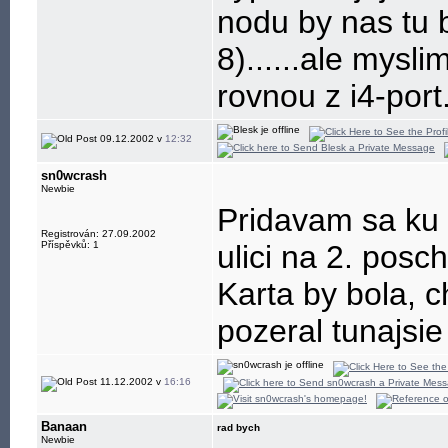
nodu by nas tu b
8)......ale mysli
rovnou z i4-port
09.12.2002 v
12:32
sn0wcrash
Newbie
Pridavam sa ku 
Registrován: 27.09.2002
Příspěvků: 1
ulici na 2. posc
Karta by bola, 
pozeral tunajsi
11.12.2002 v
16:16
Banaan
rad bych
Newbie