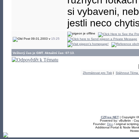
ruznych fotkach z
si vybaveni, ne
jestli neco chytis
09.01.2003 v
15:25
Veškerý čas je GMT. Aktuální čas: 07:13.
Zformátovat pro Tisk
|
Stáhnout Téma
CZFree.NET
| Copyright 
Powered by: vBulletin - Cop
Founder:
Deu
/ original scriptin
Additional Portal & Node Mon
Hoste