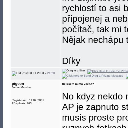
rychlostí to as
připojenej a ne
počítač, tak mi
Nějak nechápu t
Díky
08.01.2003 v
21:20
pigeon
Re:Jsem mimo vseho?
Junior Member
No kdyz nekdo n
Registrován: 11.09.2002
Příspěvků: 163
AP je zapnuto st
musis proste pr