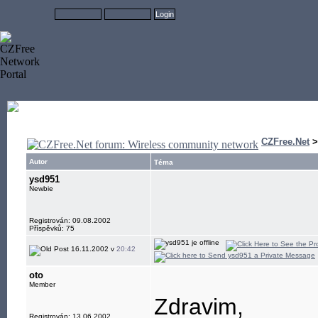
CZFree.Net
Autor
Téma
ysd951
Newbie
Registrován: 09.08.2002
Příspěvků: 75
16.11.2002 v
20:42
oto
Member
Zdravim,
Registrován: 13.06.2002