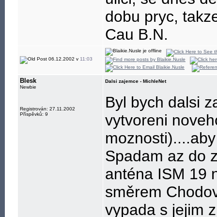
dobu pryc, takz
Cau B.N.
06.12.2002 v
11:03
Blesk
Dalsi zajemce - MichleNet
Newbie
Byl bych dalsi z
Registrován: 27.11.2002
Příspěvků: 9
vytvoreni nove
moznosti)....aby 
Spadam az do ze
anténa ISM 19 n
směrem Chodov .
vypada s jejim