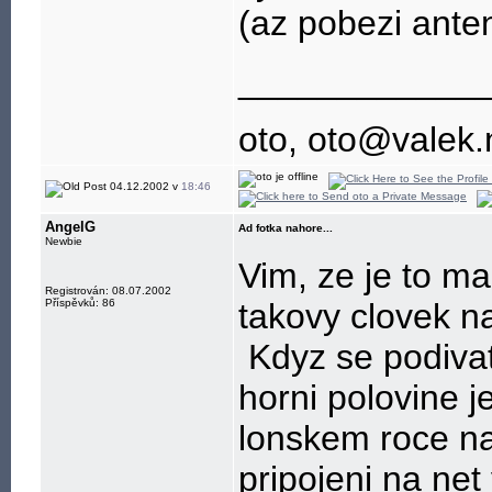
(az pobezi anten
____________
oto, oto@valek.
04.12.2002 v
18:46
AngelG
Ad fotka nahore...
Newbie
Vim, ze je to m
Registrován: 08.07.2002
Příspěvků: 86
takovy clovek na
Kdyz se podivat
horni polovine 
lonskem roce na
pripojeni na ne