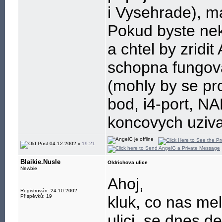
i Vysehrade), ma
Pokud byste nek
a chtel by zridit
schopna fungova
(mohly by se pro
bod, i4-port, NA
koncovych uziva
04.12.2002 v
19:21
Blaikie.Nusle
Oldrichova ulice
Newbie
Ahoj,
Registrován: 24.10.2002
Příspěvků: 19
kluk, co nas mel
ulici, se dnes de