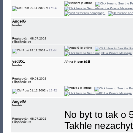
29.11.2002 v
17:14
AngelG
Newbie
Registrován: 08.07.2002
Příspěvků: 86
29.11.2002 v
22:44
ysd951
AP na i4-port běží
Newbie
Registrován: 09.08.2002
Příspěvků: 75
01.12.2002 v
19:42
AngelG
Newbie
No byt to tak o 
Registrován: 08.07.2002
Příspěvků: 86
Takhle nezachyti