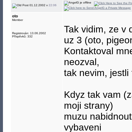
01.12.2002 v
22:06
oto
Member
Tak vidim, ze v
Registrován: 13.06.2002
Příspěvků: 332
uz 3 (oto, pigeo
Kontaktoval mne
neozval,
tak nevim, jestli
Kdyz tak vam (z
moji strany)
muzu nabidnout 
vybaveni