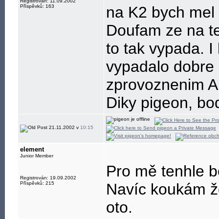
Registrován: 11.09.2002
Příspěvků: 163
na K2 bych mel t
Doufam ze na te
to tak vypada. I
vypadalo dobre 
zprovoznenim 
Diky pigeon, bo
21.11.2002 v
10:15
element
Junior Member
Pro mě tenhle 
Registrován: 19.09.2002
Příspěvků: 215
Navíc koukám že
oto.