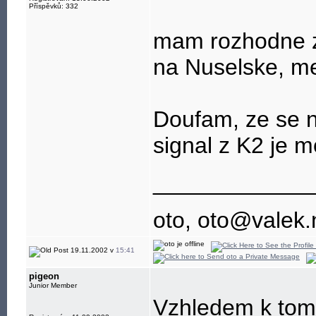
Příspěvků: 332
mam rozhodne za
na Nuselske, mel
Doufam, ze se n
signal z K2 je m
____________
oto, oto@valek.
19.11.2002 v
15:41
pigeon
Junior Member
Vzhledem k tomu 