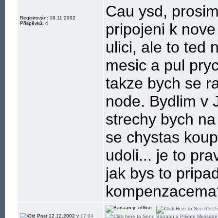
Cau ysd, prosim 
Registrován: 19.11.2002
Příspěvků: 4
pripojeni k nov
ulici, ale to ted
mesic a pul pryc
takze bych se ra
node. Bydlim v J
strechy bych na 
se chystas kou
udoli... je to pr
jak bys to pripa
kompenzacema
12.12.2002 v
17:04