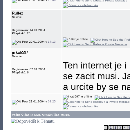
20.01.2004 v
13:06
Rullez
Newbie
Registrován: 14.01.2004
Příspěvků: 25
20.01.2004 v
17:13
jirkab597
Newbie
Ten internet je i
Registrován: 07.01.2004
Příspěvků: 6
se zacit musi. 
a urcite by se na
21.01.2004 v
08:25
Veškerý čas je GMT. Aktuální čas: 04:15.
‹
1
2
3
4