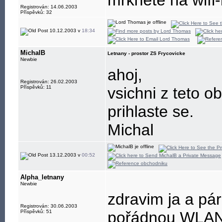
mrkněte na wifi
Registrován: 14.06.2003
Příspěvků: 32
10.12.2003 v
18:34
MichalB
Letnany - prostor ZS Frycovicke
Newbie
ahoj,
Registrován: 26.02.2003
Příspěvků: 11
vsichni z teto o
prihlaste se.
Michal
13.12.2003 v
00:52
Alpha_letnany
Newbie
zdravim ja a pá
Registrován: 30.06.2003
Příspěvků: 51
pořádnou WLAN 