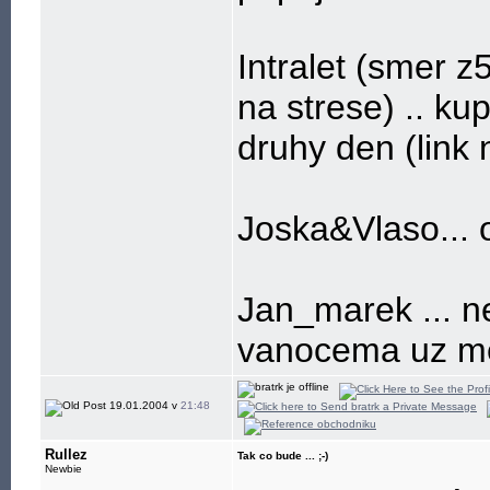
Intralet (smer 
na strese) .. ku
druhy den (link n
Joska&Vlaso... 
Jan_marek ... ne
vanocema uz me
19.01.2004 v
21:48
Rullez
Tak co bude ... ;-)
Newbie