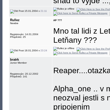
snad to výjde ...
15.01.2004 v
21:11
Rullez
AP ???
Newbie
Mno tal lidi z L
Registrován: 14.01.2004
Příspěvků: 25
Letňany ???
18.01.2004 v
23:24
bratrk
Junior Member
Reaper....otazka
Registrován: 20.12.2002
Příspěvků: 141
Alpha_one .. v 
neozval jestli s
pripojenim