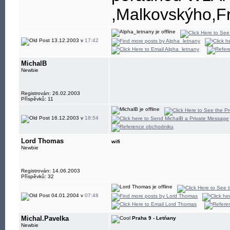
,Malkovskýho,F
13.12.2003 v
17:42
MichalB
Newbie
Registrován: 26.02.2003
Příspěvků: 11
16.12.2003 v
18:54
Lord Thomas
wifi
Newbie
Registrován: 14.06.2003
Příspěvků: 32
04.01.2004 v
07:48
Michal.Pavelka
Praha 9 - Letńany
Newbie