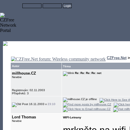
CZFree.Net
Autor
Téma
millhouse.CZ
Re: Re: Re: Re: net
Newbie
Registrován: 02.11.2003
Příspěvků: 3
16.11.2003 v
23:10
Lord Thomas
WIFI-Letnany
Newbie