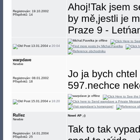
Ahoj!Tak jsem s
Registrován: 19.10.2002
Příspěvků: 14
by mě,jestli je 
Praze 9 - Letńan
13.01.2004 v
20:04
warpdave
Newbie
Jo ja bych chtel
Registrován: 08.01.2002
Příspěvků: 18
597.nechce nek
15.01.2004 v
16:20
Rullez
Nowé AP ;-)
Newbie
Tak to tak vypa
Registrován: 14.01.2004
Příspěvků: 25