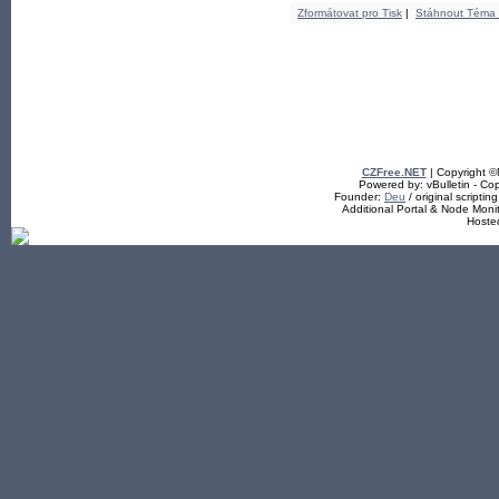
Zformátovat pro Tisk
|
Stáhnout Téma
CZFree.NET
| Copyright 
Powered by: vBulletin - Cop
Founder:
Deu
/ original scriptin
Additional Portal & Node Mon
Hoste