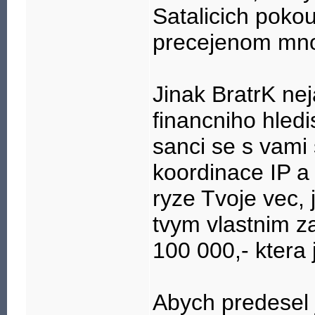
Satalicich poko
precejenom mnoh
Jinak BratrK nej
financniho hled
sanci se s vami
koordinace IP a 
ryze Tvoje vec, 
tvym vlastnim z
100 000,- ktera 
Abych predesel