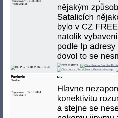
Registrován: 31.08.2003
Příspěvků: 26
nějakým způsob
Satalicích něja
bylo v CZ FREE
natolik vybaveni
podle Ip adresy 
dovol to se nesmí
12.01.2004 v
14:40
Pavlovic
btrk
Newbie
Hlavne nezapom
Registrován: 05.01.2004
Příspěvků: 1
konektivitu roz
a stejne se nese
nekomu jinymu z 