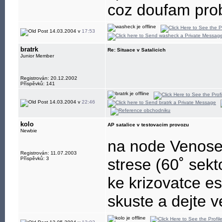
coz doufam pro
14.03.2004 v
17:53
bratrk
Re: Situace v Satalicich
Junior Member
Registrován: 20.12.2002
Příspěvků: 141
14.03.2004 v
22:46
kolo
AP satalice v testovacim provozu
Newbie
na node Venosek
Registrován: 11.07.2003
Příspěvků: 3
strese (60˚ se
ke krizovatce es
skuste a dejte v