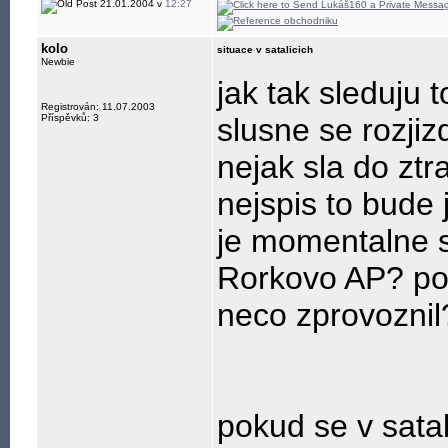
21.01.2004 v
12:27
kolo
situace v satalicich
Newbie
jak tak sleduju 
Registrován: 11.07.2003
Příspěvků: 3
slusne se rozjizd
nejak sla do ztr
nejspis to bude 
je momentalne si
Rorkovo AP? pop
neco zprovoznil
pokud se v satali