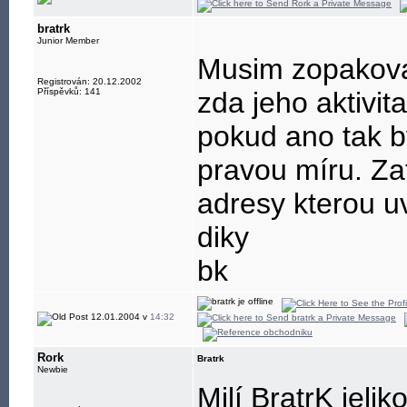
bratrk
Junior Member
Musim zopakovat
Registrován: 20.12.2002
Příspěvků: 141
zda jeho aktivit
pokud ano tak b
pravou míru. Zat
adresy kterou uv
diky
bk
12.01.2004 v
14:32
Rork
Bratrk
Newbie
Milí BratrK jel