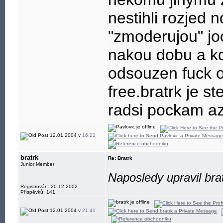
nestihli rozjed 
"zmoderujou" jo
nakou dobu a kd
odsouzen fuck o
free.bratrk je s
radsi pockam a
12.01.2004 v
16:23
bratrk
Re: Bratrk
Junior Member
Naposledy upravil bra
Registrován: 20.12.2002
Příspěvků: 141
12.01.2004 v
21:41