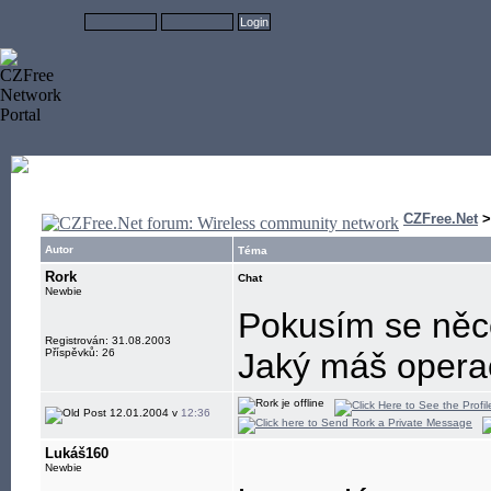
CZFree.Net
Autor
Téma
Rork
Chat
Newbie
Pokusím se něco
Registrován: 31.08.2003
Příspěvků: 26
Jaký máš opera
12.01.2004 v
12:36
Lukáš160
Newbie