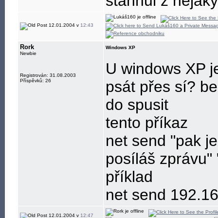
stáhnul z nějak
12.01.2004 v
12:43
Rork
Windows XP
Newbie
U windows XP j
Registrován: 31.08.2003
Příspěvků: 26
psát přes sí? b
do spusit
tento příkaz
net send "pak j
posíláš zprávu" 
příklad
net send 192.16
12.01.2004 v
12:47