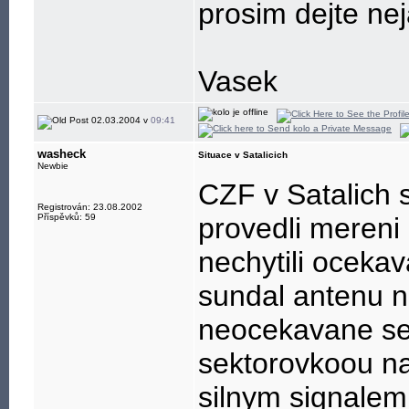
prosim dejte nej
Vasek
02.03.2004 v
09:41
washeck
Situace v Satalicich
Newbie
CZF v Satalich 
Registrován: 23.08.2002
Příspěvků: 59
provedli mereni
nechytili oceka
sundal antenu n
neocekavane se 
sektorovkoou n
silnym signalem