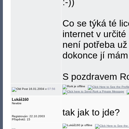
:-))
Co se týká té l
internet v určit
není potřeba už
dokonce jí mám
S pozdravem R
16.01.2004 v
07:56
Lukáš160
Newbie
tak jak to jde?
Registrován: 22.10.2003
Příspěvků: 15