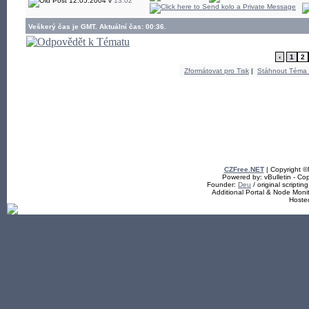
12.05.2004 v
13:02
Veškerý čas je GMT. Aktuální čas: 00:36.
‹
1
2
Zformátovat pro Tisk
|
Stáhnout Téma
CZFree.NET
| Copyright 
Powered by: vBulletin - Cop
Founder:
Deu
/ original scriptin
Additional Portal & Node Mon
Hoste