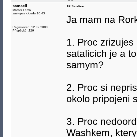
samaell
AP Satalice
Master Lama
zastupce cloudu 10.43
Ja mam na Rork
Registrován: 12.02.2003
Příspěvků: 226
1. Proc zrizujes
satalicich je a
samym?
2. Proc si nepri
okolo pripojeni 
3. Proc nedoord
Washkem, ktery 