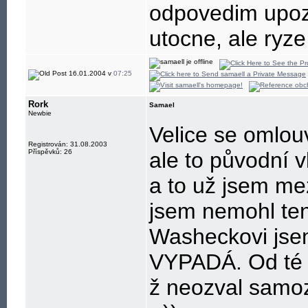
odpovedim upozo
utocne, ale ryze
16.01.2004 v
07:25
Rork
Samael
Newbie
Velice se omlou
Registrován: 31.08.2003
Příspěvků: 26
ale to původní 
a to už jsem mez
jsem nemohl tenk
Washeckovi jse
VYPADÁ. Od té 
ž neozval samoz