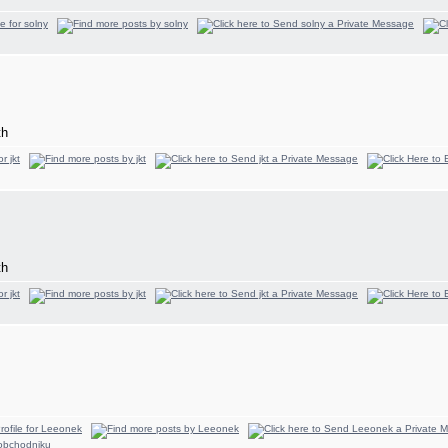
th
th