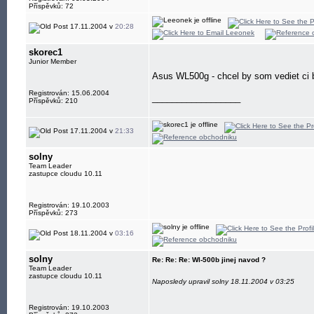
Příspěvků: 72
17.11.2004 v
20:28
skorec1
Junior Member
Asus WL500g - chcel by som vediet ci 
Registrován: 15.06.2004
__________________
Příspěvků: 210
17.11.2004 v
21:33
solny
Team Leader
zastupce cloudu 10.11
Registrován: 19.10.2003
Příspěvků: 273
18.11.2004 v
03:16
solny
Re: Re: Re: Wl-500b jinej navod ?
Team Leader
zastupce cloudu 10.11
Naposledy upravil solny 18.11.2004 v 03:25
Registrován: 19.10.2003