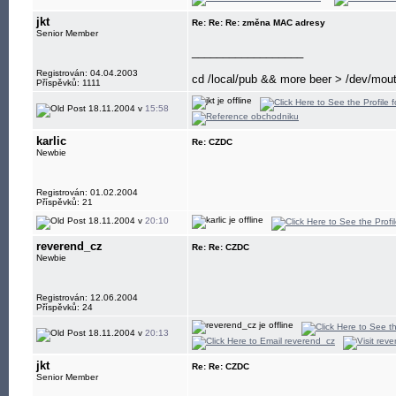
jkt
Re: Re: Re: změna MAC adresy
Senior Member
__________________
Registrován: 04.04.2003
cd /local/pub && more beer > /dev/mou
Příspěvků: 1111
18.11.2004 v
15:58
karlic
Re: CZDC
Newbie
Registrován: 01.02.2004
Příspěvků: 21
18.11.2004 v
20:10
reverend_cz
Re: Re: CZDC
Newbie
Registrován: 12.06.2004
Příspěvků: 24
18.11.2004 v
20:13
jkt
Re: Re: CZDC
Senior Member
__________________