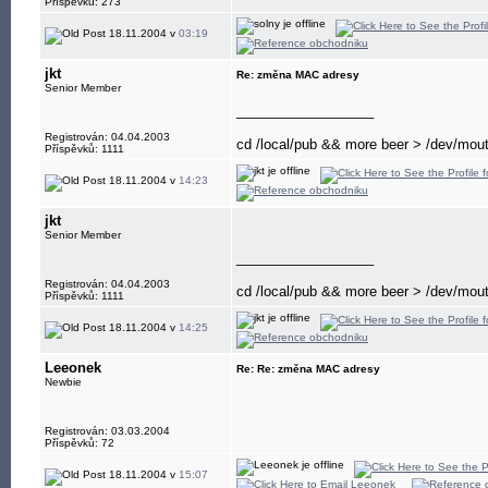
Příspěvků: 273
18.11.2004 v
03:19
jkt
Re: změna MAC adresy
Senior Member
__________________
Registrován: 04.04.2003
cd /local/pub && more beer > /dev/mou
Příspěvků: 1111
18.11.2004 v
14:23
jkt
Senior Member
__________________
Registrován: 04.04.2003
cd /local/pub && more beer > /dev/mou
Příspěvků: 1111
18.11.2004 v
14:25
Leeonek
Re: Re: změna MAC adresy
Newbie
Registrován: 03.03.2004
Příspěvků: 72
18.11.2004 v
15:07