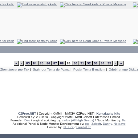
«
‹
83
84
85
86
87
88
89
90
91
92
93
94
95
›
»
Zformátovat pro Tisk
|
Stáhnout Téma do Palma
|
Poslat Téma E-mailem
|
Odebírat tuto Diskuz
CZFree.NET
| Copyright ©MMII - MMXIV CZFree.NET |
Kontaktujte Nás
Powered by: vBulletin - Copyright ©MM - MMII Jelsoft Enterprises Limited.
Founder:
Deu
/ original scripting by:
carlos (All High Seeds)
/ Node Monitor by:
8an
Additional Portal & Node Monitor Development by:
oto
,
Zajsoft
,
Danny
,
Netdave
Hosted by:
NFX.cz
/
FreeTel.cz