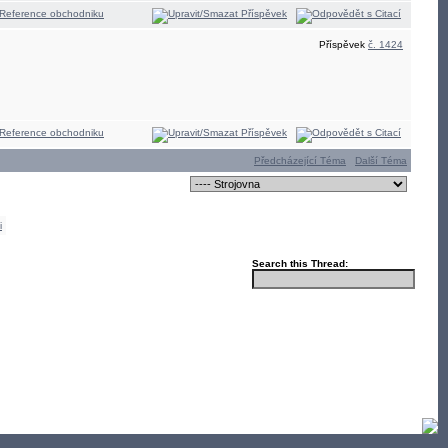
Příspěvek
č. 1424
Předcházející Téma
Další Téma
i
Search this Thread: