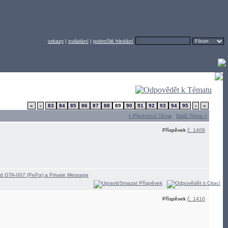
vzkazy
|
ovládání
|
pokročilé hledání
«
‹
83
84
85
86
87
88
89
90
91
92
93
94
95
›
»
< Předchozí Téma
Další Téma >
Příspěvek
č. 1409
Příspěvek
č. 1410