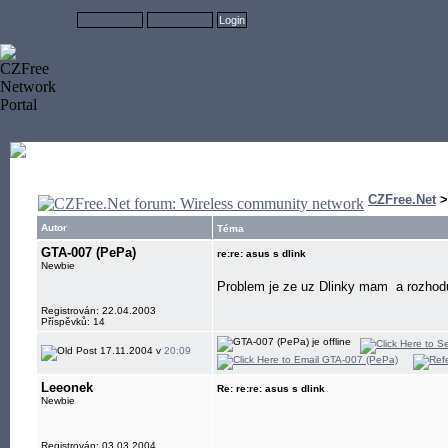
CZFree.Net
Autor
Téma
GTA-007 (PePa)
re:re: asus s dlink
Newbie
Problem je ze uz Dlinky mam
a rozhodu
Registrován: 22.04.2003
Příspěvků: 14
17.11.2004 v
20:09
Leeonek
Re: re:re: asus s dlink
Newbie
Registrován: 03.03.2004