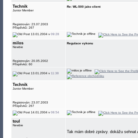
Technik
Re: WL-500 jako client
Junior Member
Registrován: 23.07.2003
Příspěvků: 267
13.01.2004 v
09:28
milos
Regulace vykonu
Newbie
Registrován: 20.05.2002
Příspěvků: 60
13.01.2004 v
11:38
Technik
Junior Member
Registrován: 23.07.2003
Příspěvků: 267
14.01.2004 v
08:54
toul
Newbie
Tak mám dobré zprávy. dokážu sehnat