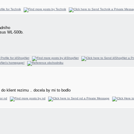
adního
Asus WL-500b.
 do klient rezimu .. docela by mi to bodlo