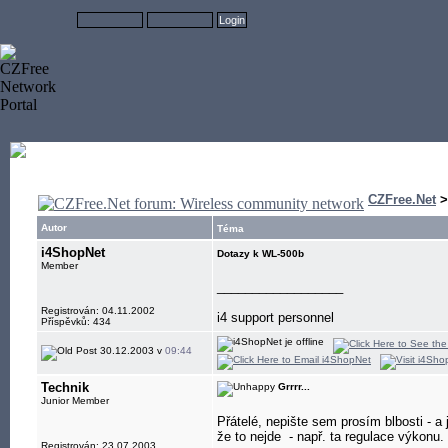
CZFree.Net
Autor
Téma
i4ShopNet
Dotazy k WL-500b
Member
__________________
Registrován: 04.11.2002
i4 support personnel
Příspěvků: 434
30.12.2003 v
09:44
Technik
Grrrr...
Junior Member
Přátelé, nepište sem prosím blbosti - a 
že to nejde
- např. ta regulace výkonu.
Registrován: 23.07.2003