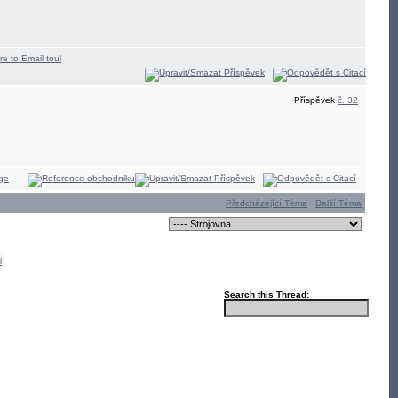
Příspěvek
č. 32
Předcházející Téma
Další Téma
i
Search this Thread: