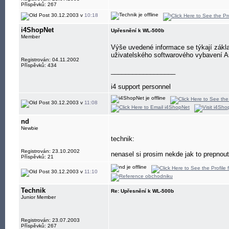
Příspěvků: 267
30.12.2003 v
10:18
i4ShopNet
Upřesnění k WL-500b
Member
Výše uvedené informace se týkají zákl
uživatelského softwarového vybavení 
Registrován: 04.11.2002
Příspěvků: 434
__________________
i4 support personnel
30.12.2003 v
11:08
nd
Newbie
technik:
Registrován: 23.10.2002
nenasel si prosim nekde jak to prepnout
Příspěvků: 21
30.12.2003 v
11:10
Technik
Re: Upřesnění k WL-500b
Junior Member
Registrován: 23.07.2003
Příspěvků: 267