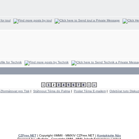
‹
1
2
3
4
5
6
7
8
›
»
Zformátovat pro Tisk
|
Stáhnout Téma do Palma
|
Poslat Téma E-mailem
|
Odebírat tuto Diskuz
CZFree.NET
| Copyright ©MMII - MMXIV CZFree.NET |
Kontaktujte Nás
Powered by: vBulletin - Copyright ©MM - MMII Jelsoft Enterprises Limited.