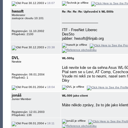
30.12.2003 v
16:07
hwsoft
Re: Re: Re: Re: Upřesnění k WL-500b
Moderator
zastupce cloudu 10.101
__________________
ITF - FreeNet Liberec
Registrován: 11.10.2002
DesSto
Příspěvků: 2100
jabber: hwsoft@linjab.org
30.12.2003 v
20:38
DVL
WL-500g
Newbie
Lidi nevite kde se da sehna Asus WL-5
Ptal sem se u Levi, AT Comp, Czechco
Registrován: 06.01.2004
Vsude mi rekli ze to neumi, nasel sem ho
Příspěvků: 1
Diky
06.01.2004 v
18:04
jonáš
WL-500 jako client
Junior Member
Máte někdo zprávy, že to jde jako klien
Registrován: 12.01.2003
Příspěvků: 136
08.01.2004 v
18:11