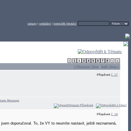
vzkazy
|
ovládání
|
pokročilé hledání
‹
1
2
3
4
5
6
7
8
›
»
< Předchozí Téma
Další Téma >
Příspěvek
č. 17
Příspěvek
č. 18
é jsem doporučoval. To, že VY to neumíte nastavit, ještě neznamená,