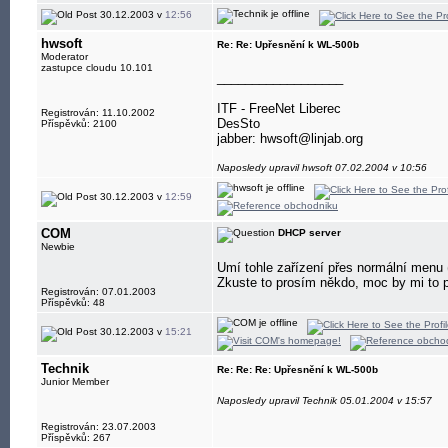
30.12.2003 v
12:56
hwsoft
Re: Re: Upřesnění k WL-500b
Moderator
zastupce cloudu 10.101
__________________
ITF - FreeNet Liberec
Registrován: 11.10.2002
DesSto
Příspěvků: 2100
jabber: hwsoft@linjab.org
Naposledy upravil hwsoft 07.02.2004 v 10:56
30.12.2003 v
12:59
COM
DHCP server
Newbie
Umí tohle zařízení přes normální menu 
Zkuste to prosím někdo, moc by mi to 
Registrován: 07.01.2003
Příspěvků: 48
30.12.2003 v
15:21
Technik
Re: Re: Re: Upřesnění k WL-500b
Junior Member
Naposledy upravil Technik 05.01.2004 v 15:57
Registrován: 23.07.2003
Příspěvků: 267