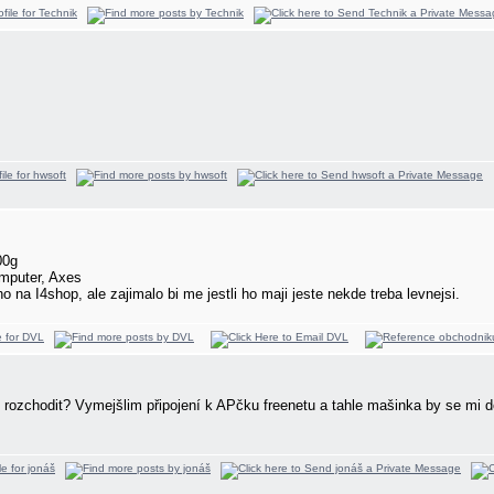
00g
mputer, Axes
 na I4shop, ale zajimalo bi me jestli ho maji jeste nekde treba levnejsi.
t rozchodit? Vymejšlim připojení k APčku freenetu a tahle mašinka by se mi d