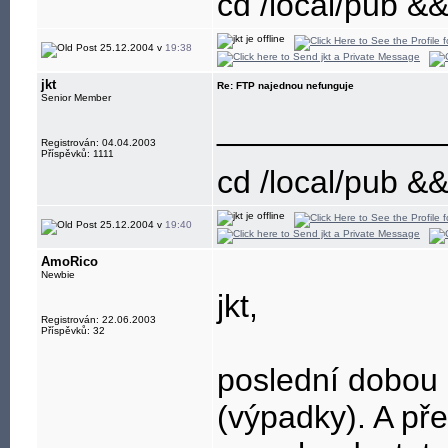
cd /local/pub &
25.12.2004 v
19:38
jkt
Re: FTP najednou nefunguje
Senior Member
____________
Registrován: 04.04.2003
Příspěvků: 1111
cd /local/pub &
25.12.2004 v
19:40
AmoRico
Newbie
jkt,
Registrován: 22.06.2003
Příspěvků: 32
poslední dobou 
(výpadky). A před