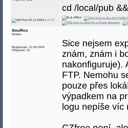
cd /local/pub &
25.12.2004 v
19:57
AmoRico
Newbie
Sice nejsem expe
Registrován: 22.06.2003
Příspěvků: 32
znám, znám i bo
nakonfiguruje). 
FTP. Nemohu se 
pouze přes lokál
výpadkem na pro
logu nepíše víc
CZfree není, ale