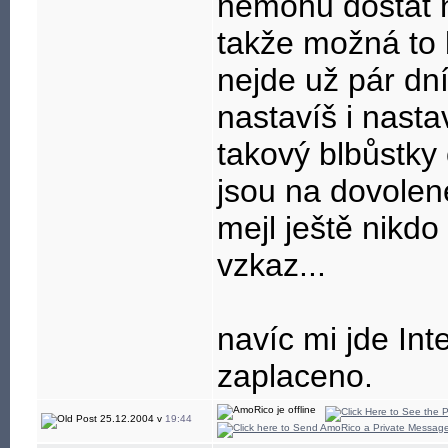
nemohu dostat n
takže možná to b
nejde už pár dní
nastavíš i nasta
takový blbůstky 
jsou na dovolené
mejl ještě nikd
vzkaz...
navíc mi jde Int
zaplaceno.
25.12.2004 v
19:44