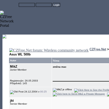
CZFree.Net
Asus WL 500b
Autor
Téma
MikZ
změna mac
Junior Member
____________
Registrován: 26.05.2003
Příspěvků: 145
24.12.2004 v
00:25
jkt
Senior Member