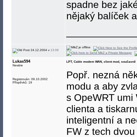
spadne bez jaké
nějaký balíček a
____________
24.12.2004 v
13:06
Lukas594
LPT, Cable modem WAN, client mod, současně
Newbie
Popř. nezná někd
Registrován: 09.10.2002
Příspěvků: 19
modu a aby zvl
s OpeWRT umi W
clienta a tiskarn
inteligentní a n
FW z tech dvou j