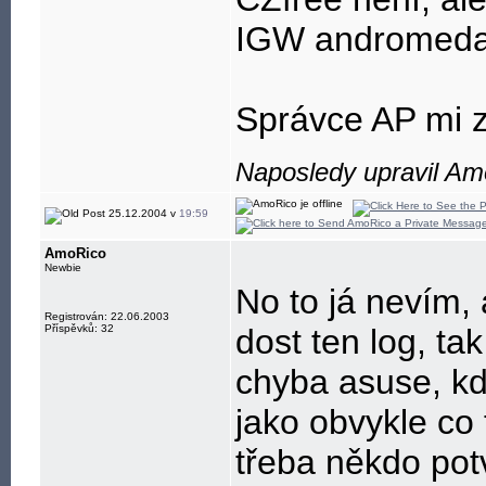
IGW andromed
Správce AP mi z
Naposledy upravil Am
25.12.2004 v
19:59
AmoRico
Newbie
No to já nevím, 
Registrován: 22.06.2003
Příspěvků: 32
dost ten log, ta
chyba asuse, kdy
jako obvykle co 
třeba někdo potv