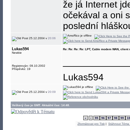
že já Internet j
očekával a oni s
poslední hláško
25.12.2004 v
20:06
Lukas594
Re: Re: Re: Re: LPT, Cable modem WAN, client
Newbie
____________
Registrován: 09.10.2002
Příspěvků: 19
Lukas594
25.12.2004 v
20:09
Veškerý čas je GMT. Aktuální čas: 14:48.
«
‹
95
96
97
98
99
1
Zformátovat pro Tisk
|
Stáhnout Téma