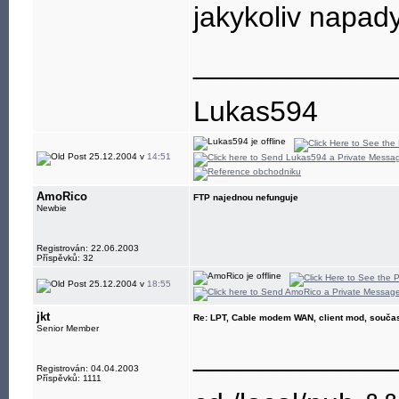
jakykoliv napad
____________
Lukas594
25.12.2004 v
14:51
AmoRico
FTP najednou nefunguje
Newbie
Registrován: 22.06.2003
Příspěvků: 32
25.12.2004 v
18:55
jkt
Re: LPT, Cable modem WAN, client mod, souča
Senior Member
____________
Registrován: 04.04.2003
Příspěvků: 1111