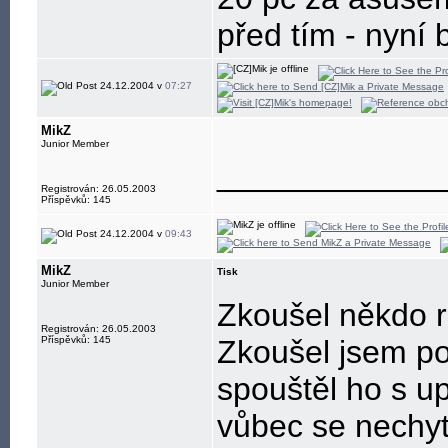
před tím - nyní
24.12.2004 v
07:27
MikZ
Junior Member
____________
Registrován: 26.05.2003
Příspěvků: 145
24.12.2004 v
09:43
MikZ
Tisk
Junior Member
Zkoušel někdo 
Registrován: 26.05.2003
Příspěvků: 145
Zkoušel jsem p
spouštěl ho s up
vůbec se nechytá