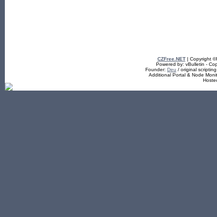
CZFree.NET
| Copyright 
Powered by: vBulletin - Cop
Founder:
Deu
/ original scriptin
Additional Portal & Node Mon
Hoste