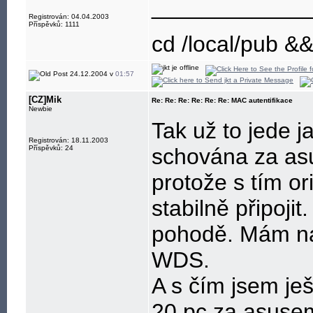
____________
Registrován: 04.04.2003
Příspěvků: 1111
cd /local/pub &
24.12.2004 v
01:57
[CZ]Mik
Re: Re: Re: Re: Re: Re: MAC autentifikace
Newbie
Tak už to jede 
Registrován: 18.11.2003
Příspěvků: 24
schována za as
protože s tím or
stabilně připoji
pohodě. Mám nas
WDS.
A s čím jsem ješ
20 pc za asusem