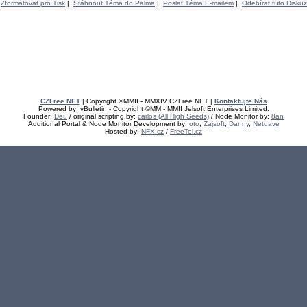
Zformátovat pro Tisk
|
Stáhnout Téma do Palma
|
Poslat Téma E-mailem
|
Odebírat tuto Diskuz
CZFree.NET
| Copyright ©MMII - MMXIV CZFree.NET |
Kontaktujte Nás
Powered by: vBulletin - Copyright ©MM - MMII Jelsoft Enterprises Limited.
Founder:
Deu
/ original scripting by:
carlos (All High Seeds)
/ Node Monitor by:
8an
Additional Portal & Node Monitor Development by:
oto
,
Zajsoft
,
Danny
,
Netdave
Hosted by:
NFX.cz
/
FreeTel.cz