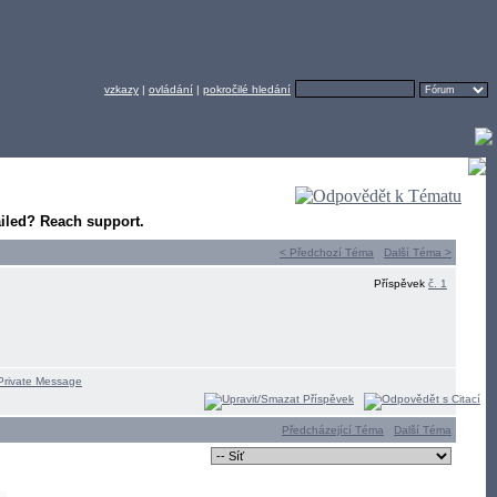
vzkazy
|
ovládání
|
pokročilé hledání
ailed? Reach support.
< Předchozí Téma
Další Téma >
Příspěvek
č. 1
Předcházející Téma
Další Téma