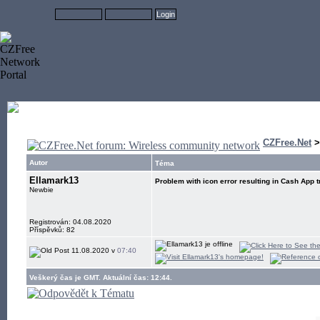
CZFree.Net
Autor
Téma
Ellamark13
Problem with icon error resulting in Cash App t
Newbie
Registrován: 04.08.2020
Příspěvků: 82
11.08.2020 v
07:40
Veškerý čas je GMT. Aktuální čas: 12:44.