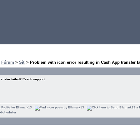
>
Fórum
>
Síť
> Problem with icon error resulting in Cash App transfer f
ransfer failed? Reach support.