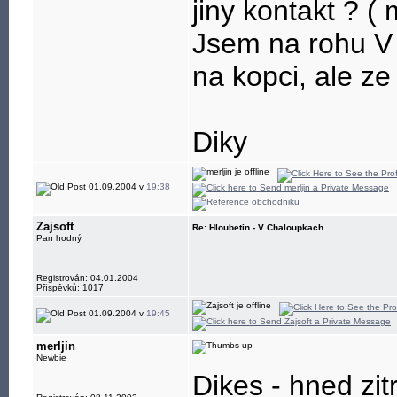
jiny kontakt ? (
Jsem na rohu V
na kopci, ale ze
Diky
01.09.2004 v
19:38
Zajsoft
Re: Hloubetin - V Chaloupkach
Pan hodný
Registrován: 04.01.2004
Příspěvků: 1017
01.09.2004 v
19:45
merljin
Newbie
Dikes - hned zit