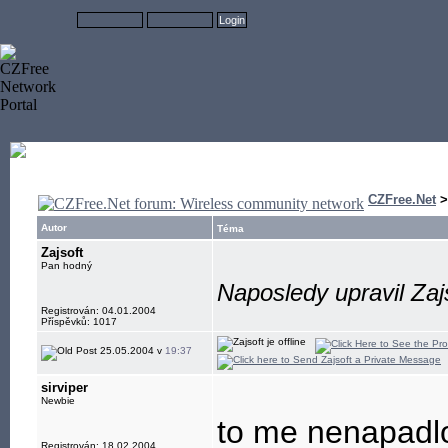
CZFree.Net
Autor
Téma
Zajsoft
Pan hodný
Naposledy upravil Zaj
Registrován: 04.01.2004
Příspěvků: 1017
25.05.2004 v
19:37
sirviper
Newbie
to me nenapadl
Registrován: 18.02.2004