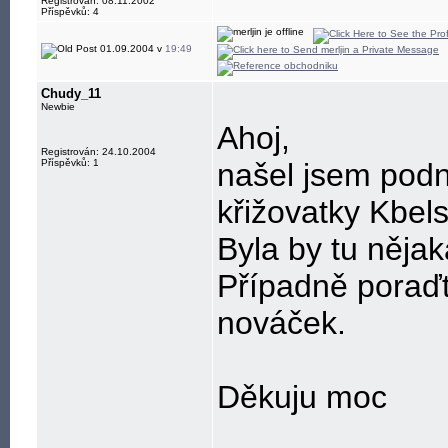
Registrován: 08.11.2002
Příspěvků: 4
01.09.2004 v
19:49
Chudy_11
Newbie
Ahoj,
Registrován: 24.10.2004
Příspěvků: 1
našel jsem podn
křižovatky Kbel
Byla by tu něja
Případně poraďt
nováček.
Děkuju moc