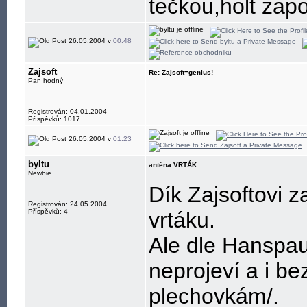
tečkou,holt zap
26.05.2004 v
00:48
Zajsoft
Re: Zajsoft=genius!
Pan hodný
Registrován: 04.01.2004
Příspěvků: 1017
26.05.2004 v
01:23
byltu
anténa VRTÁK
Newbie
Dík Zajsoftovi 
Registrován: 24.05.2004
Příspěvků: 4
vrtáku.
Ale dle Hanspau
neprojeví a i be
plechovkám/.