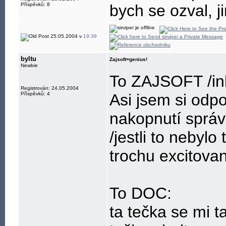
Příspěvků: 8
bych se ozval, j
25.05.2004 v
19:39
byltu
Zajsoft=genius!
Newbie
To ZAJSOFT /inl
Registrován: 24.05.2004
Příspěvků: 4
Asi jsem si odp
nakopnutí sprá
/jestli to neby
trochu excitovano
To DOC:
ta tečka se mi t