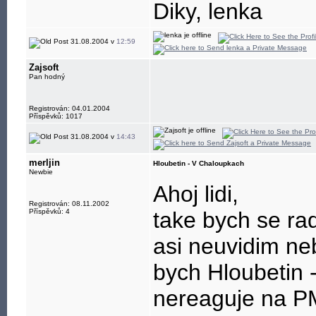
Diky, lenka
31.08.2004 v
12:59
Zajsoft
Pan hodný
Registrován: 04.01.2004
Příspěvků: 1017
31.08.2004 v
14:43
merljin
Hloubetin - V Chaloupkach
Newbie
Ahoj lidi,
Registrován: 08.11.2002
Příspěvků: 4
take bych se rad
asi neuvidim neb
bych Hloubetin 
nereaguje na PM