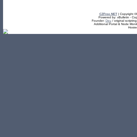
CZFree.NET
| Copyright 
Powered by: vBulletin - Cop
Founder:
Deu
/ original scriptin
Additional Portal & Node Mon
Hoste