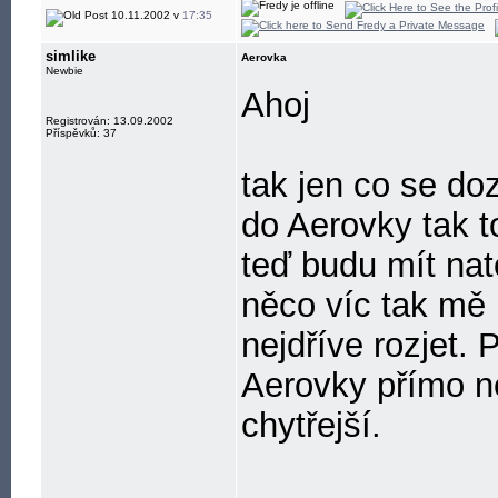
10.11.2002 v
17:35
simlike
Aerovka
Newbie
Ahoj
Registrován: 13.09.2002
Příspěvků: 37
tak jen co se d
do Aerovky tak t
teď budu mít nat
něco víc tak mě
nejdříve rozjet. 
Aerovky přímo n
chytřejší.
_____________