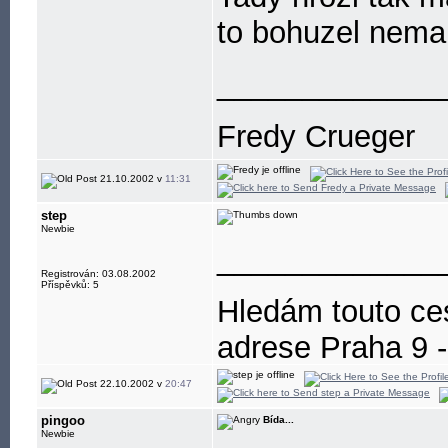
to bohuzel nem
_____________
Fredy Crueger
21.10.2002 v
11:31
step
Newbie
_____________
Registrován: 03.08.2002
Příspěvků: 5
Hledám touto ces
adrese Praha 9 -
Děkuji.
22.10.2002 v
20:47
pingoo
Bída...
Newbie