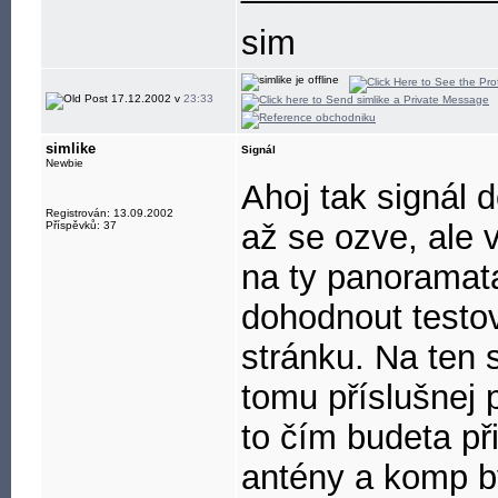
sim
17.12.2002 v
23:33
simlike
Signál
Newbie
Ahoj tak signál
Registrován: 13.09.2002
až se ozve, ale 
Příspěvků: 37
na ty panoramata
dohodnout testov
stránku. Na ten 
tomu příslušnej
to čím budeta př
antény a komp by