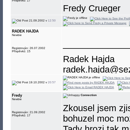
Příspěvků: 17
Fredy Crueger
21.09.2002 v
12:50
RADEK HAJDA
Newbie
_____________
Registrován: 26.07.2002
Příspěvků: 15
Radek Hajda
radek.hajda@se
19.10.2002 v
20:57
Fredy
Connection
Newbie
Zkousel jsem zji
Registrován: 21.09.2002
bohuzel moc moz
Příspěvků: 17
Tady hrozi tak 