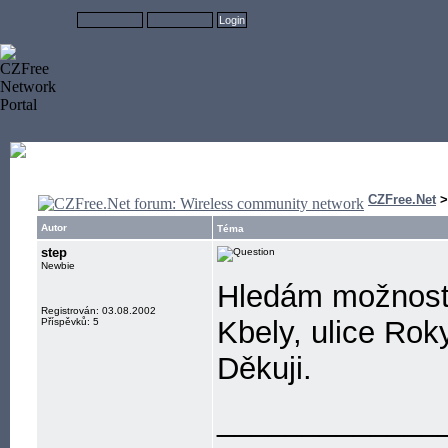
CZFree.Net
Autor
Téma
step
Newbie
Hledám možnost p
Registrován: 03.08.2002
Kbely, ulice Rok
Příspěvků: 5
Děkuji.
_____________