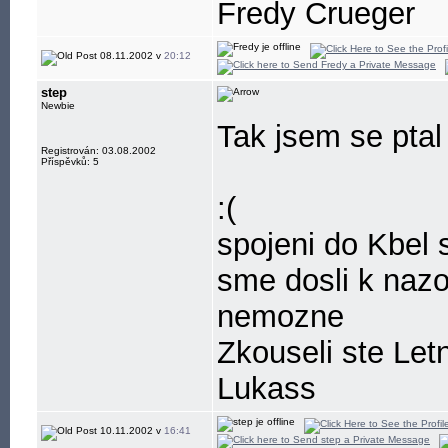
Fredy Crueger
08.11.2002 v
20:12
step
Newbie
Tak jsem se ptal
Registrován: 03.08.2002
Příspěvků: 5
:(
spojeni do Kbel 
sme dosli k nazor
nemozne
Zkouseli ste Let
Lukass
10.11.2002 v
16:41