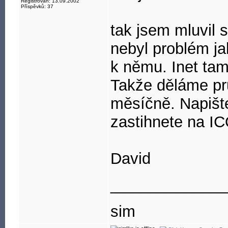
Registrován: 13.09.2002
Příspěvků: 37
tak jsem mluvil 
nebyl problém ja
k němu. Inet tam
Takže děláme prů
měsíčně. Napiš
zastihnete na I
David
_____________
sim