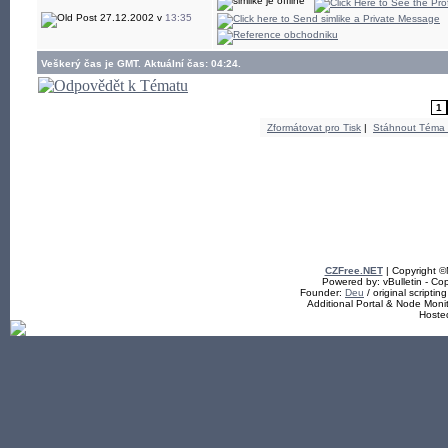
27.12.2002 v
13:35
Veškerý čas je GMT. Aktuální čas: 04:24.
1
Zformátovat pro Tisk
|
Stáhnout Téma
CZFree.NET
| Copyright 
Powered by: vBulletin - Cop
Founder:
Deu
/ original scriptin
Additional Portal & Node Mon
Hoste