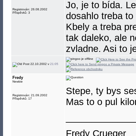
Jo, je to bída. 
Registrován: 26.08.2002
dosahlo treba to 
Příspěvků: 3
Kbely a treba pr
tak daleko, ale n
zvladne. Asi to je
22.10.2002 v
21:05
Fredy
Newbie
Stepe, ty bys se
Registrován: 21.09.2002
Mas to o pul kilo
Příspěvků: 17
_____________
Fredy Crueger