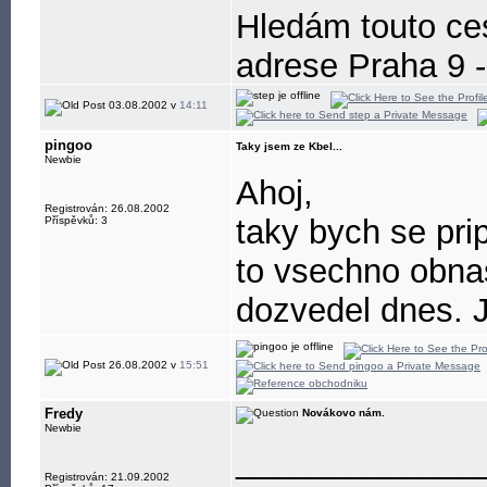
Hledám touto ces
adrese Praha 9 -
Děkuji.
03.08.2002 v
14:11
pingoo
Taky jsem ze Kbel...
Newbie
Ahoj,
Registrován: 26.08.2002
taky bych se prip
Příspěvků: 3
to vsechno obna
dozvedel dnes. 
26.08.2002 v
15:51
Fredy
Novákovo nám.
Newbie
_____________
Registrován: 21.09.2002