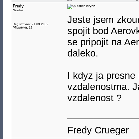
Fredy
Krynn
Newbie
Jeste jsem zkou
Registrován: 21.09.2002
spojit bod Aero
Příspěvků: 17
se pripojit na A
daleko.
I kdyz ja presne
vzdalenostma. Ja
vzdalenost ?
_____________
Fredy Crueger