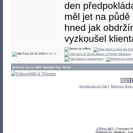
den předpoklád
měl jet na půdě
hned jak obdrží
vyzkoušel klien
16.02.2003 v
00:11
Veškerý čas je GMT. Aktuální čas: 04:41.
‹
1
Zformátovat pro Tisk
|
Stáhnout Téma
CZFree.NET
| Copyright 
Powered by: vBulletin - Cop