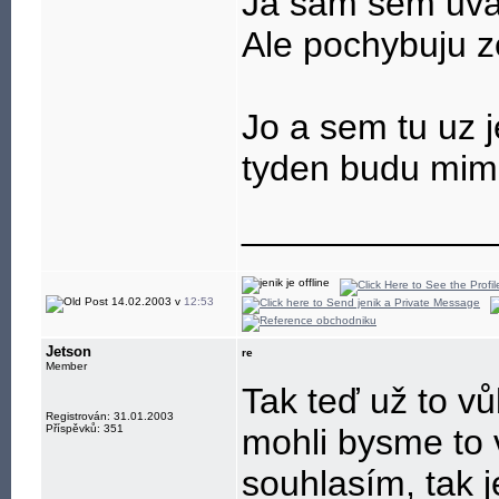
Ja sam sem uva
Ale pochybuju ze
Jo a sem tu uz j
tyden budu mim
____________
14.02.2003 v
12:53
Jetson
re
Member
Tak teď už to v
Registrován: 31.01.2003
Příspěvků: 351
mohli bysme to 
souhlasím, tak 