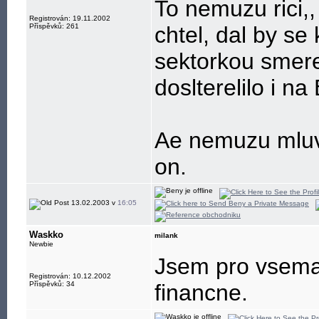
To nemuzu rici,,
Registrován: 19.11.2002
Příspěvků: 261
chtel, dal by s
sektorkou smere
doslterelilo i na 
Ae nemuzu mluvi
on.
13.02.2003 v
16:05
Waskko
milank
Newbie
Jsem pro vsema 
Registrován: 10.12.2002
Příspěvků: 34
financne.