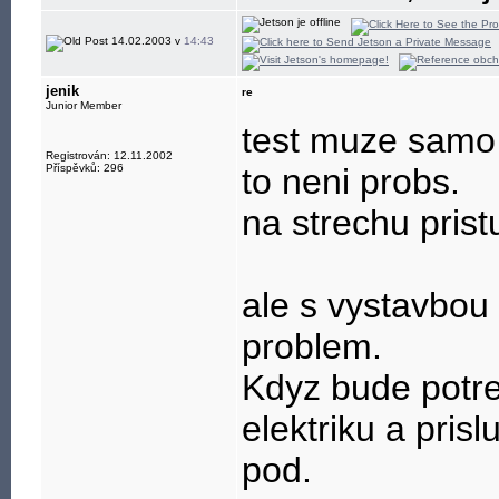
14.02.2003 v
14:43
jenik
re
Junior Member
test muze samo 
Registrován: 12.11.2002
Příspěvků: 296
to neni probs.
na strechu prist
ale s vystavbou
problem.
Kdyz bude potre
elektriku a prisl
pod.