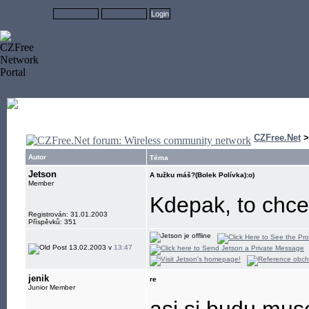
CZFree.Net
Autor
Téma
Jetson
A tužku máš?(Bolek Polívka):o)
Member
Kdepak, to chce 
Registrován: 31.01.2003
Příspěvků: 351
13.02.2003 v
13:47
jenik
re
Junior Member