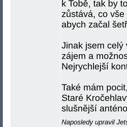
k Tobě, tak by t
zůstává, co vše 
abych začal šetři
Jinak jsem celý
zájem a možnost
Nejrychlejší kon
Také mám pocit,
Staré Kročehlav
slušnější anténo
Naposledy upravil Jet