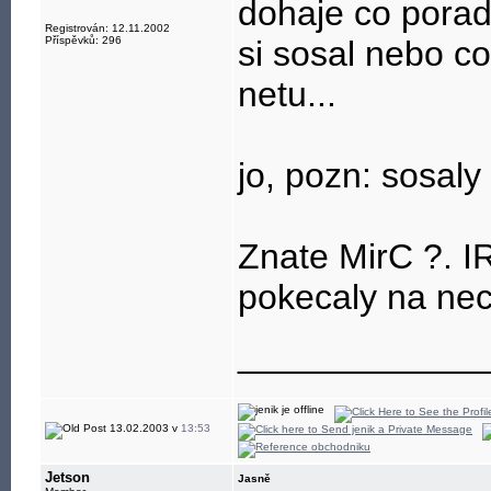
dohaje co porad
Registrován: 12.11.2002
Příspěvků: 296
si sosal nebo c
netu...
jo, pozn: sosaly
Znate MirC ?. 
pokecaly na ne
____________
13.02.2003 v
13:53
Jetson
Jasně