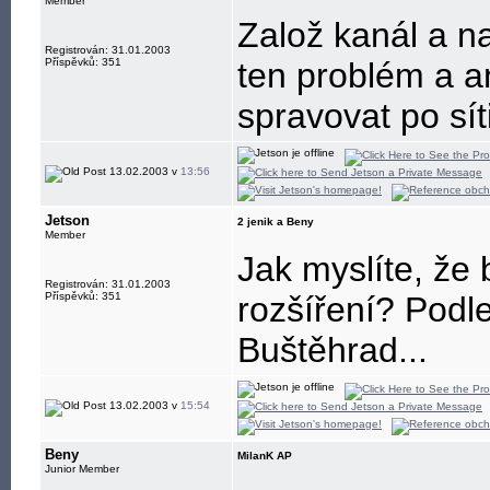
Member
Založ kanál a na
Registrován: 31.01.2003
Příspěvků: 351
ten problém a a
spravovat po síti
13.02.2003 v
13:56
Jetson
2 jenik a Beny
Member
Jak myslíte, že 
Registrován: 31.01.2003
Příspěvků: 351
rozšíření? Podle 
Buštěhrad...
13.02.2003 v
15:54
Beny
MilanK AP
Junior Member