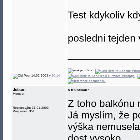
Test kdykoliv kd
posledni tejden 
____________
14.02.2003 v
20:14
Jetson
A ten balkon?
Member
Z toho balkónu
Registrován: 31.01.2003
Příspěvků: 351
Já myslím, že po
výška nemusela b
dost vysoko.