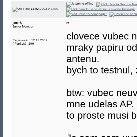
14.02.2003 v
12:01
jenik
re
Junior Member
clovece vubec n
Registrován: 12.11.2002
Příspěvků: 296
mraky papiru od
antenu.
bych to testnul, 
btw: vubec neuv
mne udelas AP.
to proste musi b