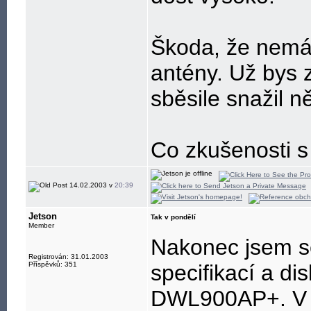
Škoda, že nemá
antény. Už bys z
sběsile snažil ně
Co zkušenosti 
14.02.2003 v
20:39
Jetson
Tak v pondělí
Member
Nakonec jsem s
Registrován: 31.01.2003
Příspěvků: 351
specifikací a di
DWL900AP+. V p