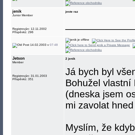
jenik
jeste raz
Junior Member
____________
Registrován: 12.11.2002
Příspěvků: 296
14.02.2003 v
07:48
Jetson
2 jenik
Member
Já bych byl vše
Registrován: 31.01.2003
Příspěvků: 351
Bohužel vlastní
(dneska jsem os
mi zavolat hned 
Myslím, že kdyb