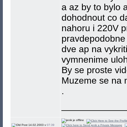
a az by to bylo 
dohodnout co dal
nahoru i 220V p
pravdepodobne d
dve ap na vykrit
vymnenime uloh
By se proste vid
Muzeme se na n
.
____________
14.02.2003 v
07:39