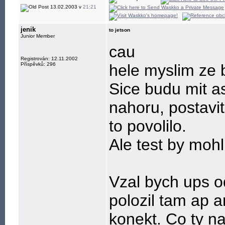
13.02.2003 v
21:21
jenik
to jetson
Junior Member
cau
Registrován: 12.11.2002
Příspěvků: 296
hele myslim ze b
Sice budu mit a
nahoru, postavit
to povolilo.
Ale test by mohl 
Vzal bych ups o
polozil tam ap a
konekt. Co ty na