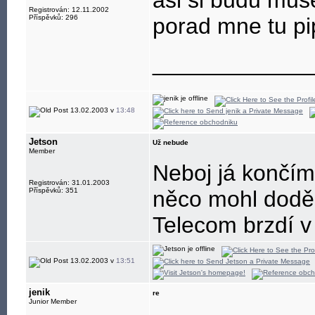
asi si budu mus
Registrován: 12.11.2002
Příspěvků: 296
porad mne tu pi
____________
13.02.2003 v
13:48
Jetson
Už nebude
Member
Neboj já končím.
Registrován: 31.01.2003
Příspěvků: 351
něco mohl doděl
Telecom brzdí v 
13.02.2003 v
13:51
jenik
re
Junior Member