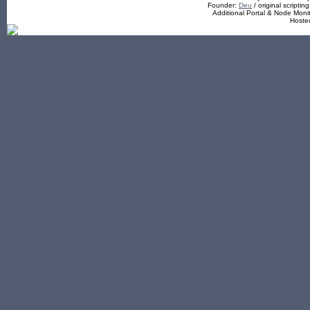
Founder:
Deu
/ original scriptin
Additional Portal & Node Mon
Hoste