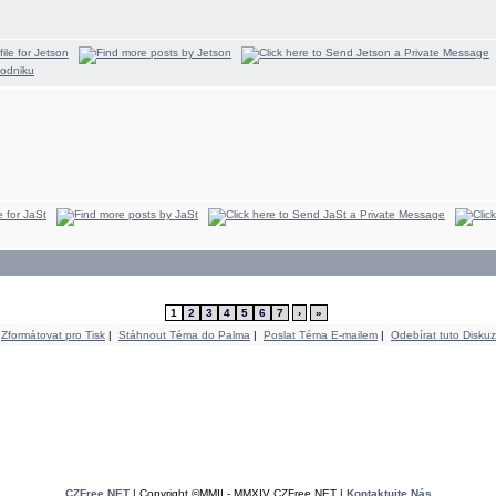
1
2
3
4
5
6
7
›
»
Zformátovat pro Tisk
|
Stáhnout Téma do Palma
|
Poslat Téma E-mailem
|
Odebírat tuto Diskuz
CZFree.NET
| Copyright ©MMII - MMXIV CZFree.NET |
Kontaktujte Nás