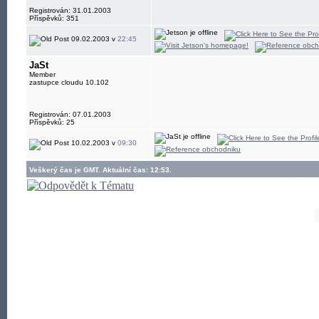
Registrován: 31.01.2003
Příspěvků: 351
09.02.2003 v
22:45
JaSt
Member
zastupce cloudu 10.102
Registrován: 07.01.2003
Příspěvků: 25
10.02.2003 v
09:30
Veškerý čas je GMT. Aktuální čas: 12:53.