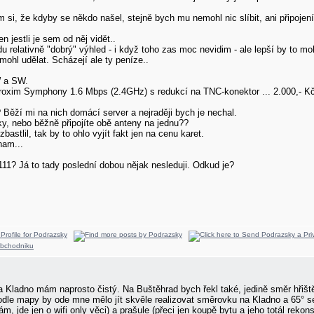
m si, že kdyby se někdo našel, stejně bych mu nemohl nic slíbit, ani připojen
 jestli je sem od něj vidět..
relativně "dobrý" výhled - i když toho zas moc nevidim - ale lepší by to m
ohl udělat. Scházejí ale ty peníze..
W a SW.
Proxim Symphony 1.6 Mbps (2.4GHz) s redukcí na TNC-konektor ... 2.000,- K
ěží mi na nich domácí server a nejraději bych je nechal.
ky, nebo běžně připojíte obě anteny na jednu??
astlil, tak by to ohlo vyjít fakt jen na cenu karet.
nam...
? Já to tady poslední dobou nějak nesleduji. Odkud je?
 Kladno mám naprosto čistý. Na Buštěhrad bych řekl také, jedině směr hřišt
dle mapy by ode mne mělo jít skvěle realizovat směrovku na Kladno a 65° s
, jde jen o wifi only věci) a prašule (přeci jen koupě bytu a jeho totál rek