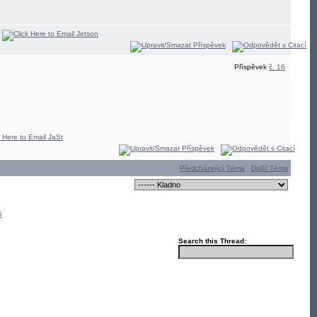
Příspěvek
č. 16
Předcházející Téma
Další Téma
i
Search this Thread: