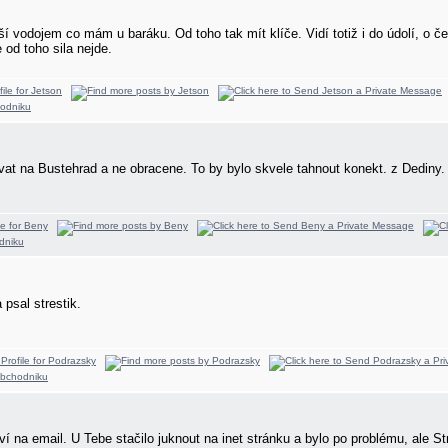
í vodojem co mám u baráku. Od toho tak mít klíče. Vidí totiž i do údolí, o če
od toho sila nejde.
t na Bustehrad a ne obracene. To by bylo skvele tahnout konekt. z Dediny. D
psal strestik.
iví na email. U Tebe stačilo juknout na inet stránku a bylo po problému, ale S