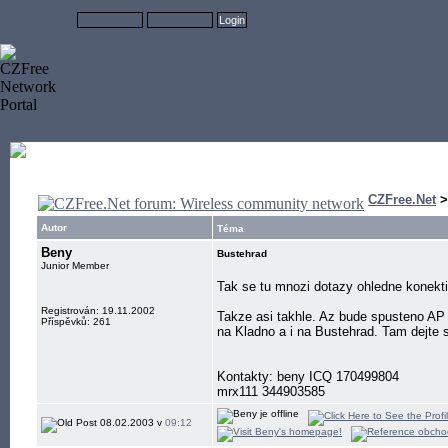
CZFree.Net
Autor
Téma
Beny
Bustehrad
Junior Member
Tak se tu mnozi dotazy ohledne konekti
Registrován: 19.11.2002
Takze asi takhle. Az bude spusteno AP 
Příspěvků: 261
na Kladno a i na Bustehrad. Tam dejte
Kontakty: beny ICQ 170499804
mrx111 344903585
08.02.2003 v
09:12