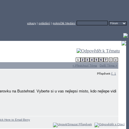
vzkazy
|
ovládání
|
pokročilé hledání
1
2
3
4
5
6
7
›
»
< Předchozí Téma
Další Téma >
Příspěvek
č. 1
ovku na Bustehrad. Vyberte si u vas nejlepsi misto, kdo nejlepe vidi