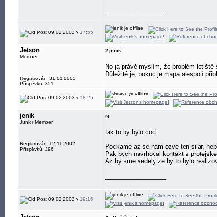
__________________
09.02.2003 v
17:55
Jetson
2 jenik
Member
No já právě myslím, že problém letiště
Důležité je, pokud je mapa alespoň při
Registrován: 31.01.2003
Příspěvků: 351
09.02.2003 v
18:25
jenik
re
Junior Member
tak to by bylo cool.
Registrován: 12.11.2002
Pockame az se nam ozve ten silar, neb
Příspěvků: 296
Pak bych navrhoval kontakt s protejske
Az by sme vedely ze by to bylo realizo
__________________
09.02.2003 v
19:16
Jetson