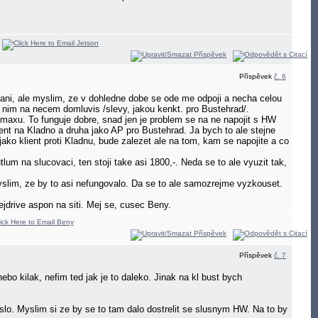
Příspěvek
č. 6
dnani, ale myslim, ze v dohledne dobe se ode me odpoji a necha celou
nim na necem domluvis /slevy, jakou kenkt. pro Bustehrad/.
omaxu. To funguje dobre, snad jen je problem se na ne napojit s HW
lient na Kladno a druha jako AP pro Bustehrad. Ja bych to ale stejne
ko klient proti Kladnu, bude zalezet ale na tom, kam se napojite a co
lum na slucovaci, ten stoji take asi 1800,-. Neda se to ale vyuzit tak,
yslim, ze by to asi nefungovalo. Da se to ale samozrejme vyzkouset.
ejdrive aspon na siti. Mej se, cusec Beny.
Příspěvek
č. 7
ebo kilak, nefim ted jak je to daleko. Jinak na kl bust bych
 slo. Myslim si ze by se to tam dalo dostrelit se slusnym HW. Na to by