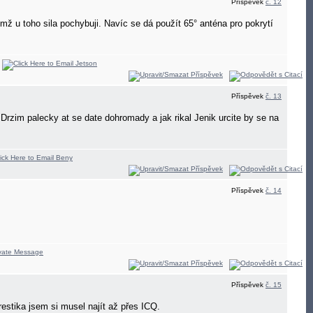
Příspěvek
č. 12
mž u toho sila pochybuji. Navíc se dá použít 65° anténa pro pokrytí
Příspěvek
č. 13
rzim palecky at se date dohromady a jak rikal Jenik urcite by se na
Příspěvek
č. 14
Příspěvek
č. 15
trestika jsem si musel najít až přes ICQ.