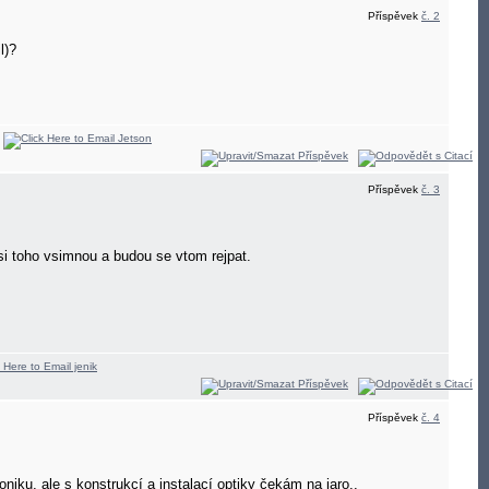
Příspěvek
č. 2
l)?
Příspěvek
č. 3
e si toho vsimnou a budou se vtom rejpat.
Příspěvek
č. 4
iku, ale s konstrukcí a instalací optiky čekám na jaro..