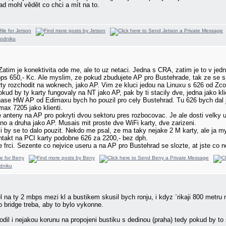
ad mohl vědět co chci a mít na to.
atim je konektivita ode me, ale to uz netaci. Jedna s CRA, zatim je to v je
s 650,- Kc. Ale myslim, ze pokud zbudujete AP pro Bustehrade, tak ze se s 
rty rozchodit na woknech, jako AP. Vim ze kluci jedou na Linuxu s 626 od Zc
Pokud by ty karty fungovaly na NT jako AP, pak by ti stacily dve, jedna jako k
 nase HW AP od Edimaxu bych ho pouzil pro cely Bustehrad. Tu 626 bych dal ja
max 7205 jako klienti.
 anteny na AP pro pokryti dvou sektoru pres rozbocovac. Je ale dosti velky ut
dno a druha jako AP. Musais mit proste dve WiFi karty, dve zarizeni.
 by se to dalo pouzit. Nekdo me psal, ze ma taky nejake 2 M karty, ale ja m
takt na PCI karty podobne 626 za 2200,- bez dph.
e frci. Sezente co nejvice useru a na AP pro Bustehrad se slozte, at jste co n
 na ty 2 mbps mezi kl a bustikem skusil bych ronju, i kdyz ¨rikaji 800 metru n
 bridge treba, aby to bylo vykonne.
hodil i nejakou korunu na propojeni bustiku s dedinou (praha) tedy pokud by to