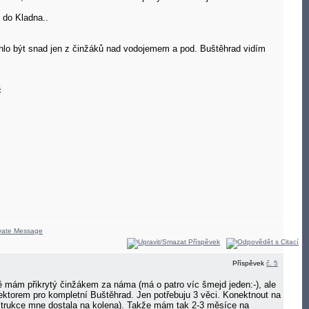
í do Kladna..
ohlo být snad jen z činžáků nad vodojemem a pod. Buštěhrad vidím
č
Příspěvek
č. 5
ě mám přikrytý činžákem za náma (má o patro víc šmejd jeden:-), ale
ektorem pro kompletní Buštěhrad. Jen potřebuju 3 věci. Konektnout na
onstrukce mne dostala na kolena). Takže mám tak 2-3 měsíce na