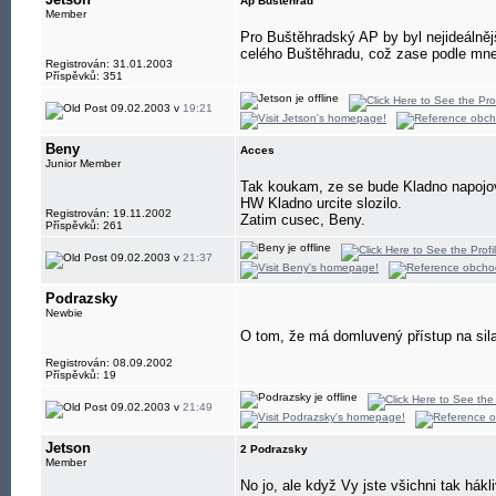
Ap Buštěhrad
Member
Pro Buštěhradský AP by byl nejideálnějš
celého Buštěhradu, což zase podle mne 
Registrován: 31.01.2003
Příspěvků: 351
09.02.2003 v
19:21
Beny
Acces
Junior Member
Tak koukam, ze se bude Kladno napojova
HW Kladno urcite slozilo.
Registrován: 19.11.2002
Zatim cusec, Beny.
Příspěvků: 261
09.02.2003 v
21:37
Podrazsky
Newbie
O tom, že má domluvený přístup na sila 
Registrován: 08.09.2002
Příspěvků: 19
09.02.2003 v
21:49
Jetson
2 Podrazsky
Member
No jo, ale když Vy jste všichni tak hákl