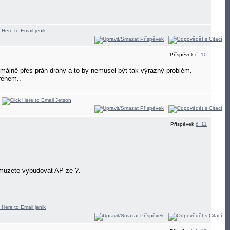
Příspěvek
č. 10
imálně přes práh dráhy a to by nemusel být tak výrazný problém.
rénem..
Příspěvek
č. 11
m muzete vybudovat AP ze ?.