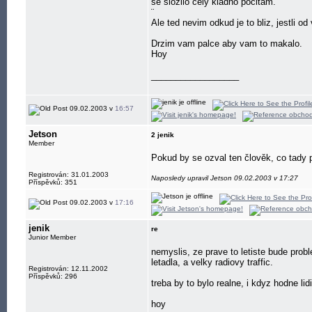
se slozilo cely kladno pocitam.
¨
Ale ted nevim odkud je to bliz, jestli 
Drzim vam palce aby vam to makalo.
Hoy
__________________
09.02.2003 v
16:57
Jetson
2 jenik
Member
Pokud by se ozval ten člověk, co tady p
Registrován: 31.01.2003
Naposledy upravil Jetson 09.02.2003 v 17:27
Příspěvků: 351
09.02.2003 v
17:16
jenik
re
Junior Member
nemyslis, ze prave to letiste bude prob
letadla, a velky radiovy traffic.
Registrován: 12.11.2002
Příspěvků: 296
treba by to bylo realne, i kdyz hodne lidi
hoy