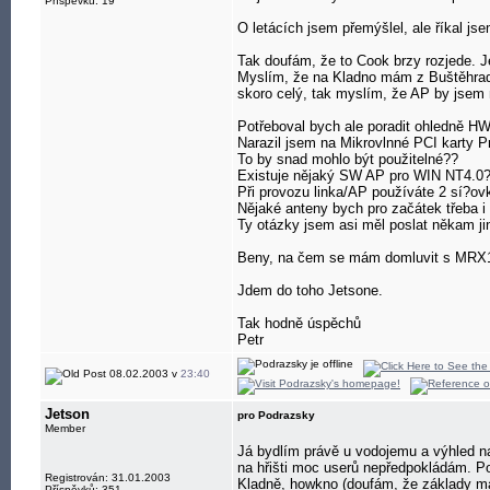
Příspěvků: 19
O letácích jsem přemýšlel, ale říkal jse
Tak doufám, že to Cook brzy rozjede. Jen
Myslím, že na Kladno mám z Buštěhradu 
skoro celý, tak myslím, že AP by jsem m
Potřeboval bych ale poradit ohledně H
Narazil jsem na Mikrovlnné PCI karty 
To by snad mohlo být použitelné??
Existuje nějaký SW AP pro WIN NT4.0? B
Při provozu linka/AP používáte 2 sí?ov
Nějaké anteny bych pro začátek třeba i zb
Ty otázky jsem asi měl poslat někam ji
Beny, na čem se mám domluvit s MRX111
Jdem do toho Jetsone.
Tak hodně úspěchů
Petr
08.02.2003 v
23:40
Jetson
pro Podrazsky
Member
Já bydlím právě u vodojemu a výhled na
na hřišti moc userů nepředpokládám. Po
Registrován: 31.01.2003
Kladně, howkno (doufám, že základy mám
Příspěvků: 351