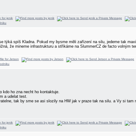
 se týká spíš Kladna. Pokud my bysme měli zařízení na silu, jedeme tak max
bližná, že mineme infrastrukturu a stříkáme na SlummerCZ de facto volným te
o kdo ho zna necht ho kontaktuje.
m a udelat test.
vatelne, tak by sme se asi slozily na HW jak v praze tak na silu. a Vy si ta