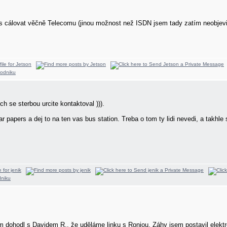
ás cálovat věčně Telecomu (jinou možnost než ISDN jsem tady zatím neobjevi
ych se sterbou urcite kontaktoval
))).
par papers a dej to na ten vas bus station. Treba o tom ty lidi nevedi, a takhl
 dohodl s Davidem R., že uděláme linku s Ronjou. Záhy jsem postavil elektron