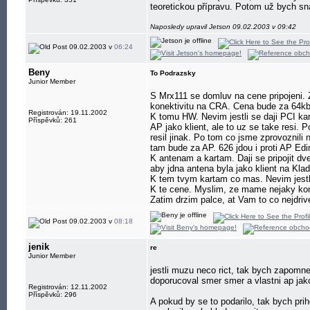
teoretickou přípravu. Potom už bych sn
Naposledy upravil Jetson 09.02.2003 v 09:42
09.02.2003 v
06:24
Beny
To Podrazsky
Junior Member
S Mrx111 se domluv na cene pripojeni. Z
konektivitu na CRA. Cena bude za 64kbp
Registrován: 19.11.2002
K tomu HW. Nevim jestli se daji PCI ka
Příspěvků: 261
AP jako klient, ale to uz se take resi. 
resil jinak. Po tom co jsme zprovoznili
tam bude za AP. 626 jdou i proti AP Edi
K antenam a kartam. Daji se pripojit dve
aby jdna antena byla jako klient na Kla
K tem tvym kartam co mas. Nevim jestli
K te cene. Myslim, ze mame nejaky kon
Zatim drzim palce, at Vam to co nejdriv
09.02.2003 v
08:18
jenik
re
Junior Member
jestli muzu neco rict, tak bych zapomnel
doporucoval smer smer a vlastni ap jako
Registrován: 12.11.2002
Příspěvků: 296
A pokud by se to podarilo, tak bych pri