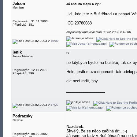
Jetson
Já chci na mapu a Vy?
Member
Lidi, kdo jste z Buštěhradu a nebaví V
Registrován: 31.01.2003
ICQ 20780088
Příspěvků: 351
Naposledy upravil Jetson 08.02.2003 v 10:06
08.02.2003 v
10:02
jenik
re
Junior Member
no kdybych bydlel na bustiku, tak uz b
Registrován: 12.11.2002
Hele, jestli muzu doporucit, tak udelaj 
Příspěvků: 296
ale neci radit, hoy
__________________
08.02.2003 v
17:27
Podrazsky
Newbie
Nazdárek.
Skvělý, že se něco začíná dít.. :-)
Registrován: 08.09.2002
Já jsem se tady v Buštěhradě na podzim