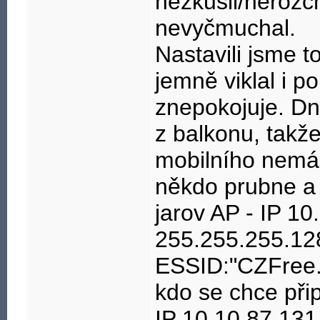
nezkusil/nerozch
nevyčmuchal.
Nastavili jsme t
jemně viklal i p
znepokojuje. Dn
z balkonu, takž
mobilního nemám
někdo prubne a 
jarov AP - IP 1
255.255.255.12
ESSID:"CZFree.
kdo se chce přip
IP 10.10.87.131