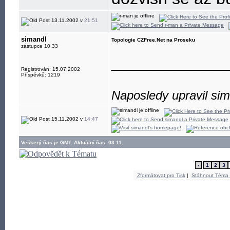
13.11.2002 v
21:51
simandl
Topologie CZFree.Net na Proseku
zástupce 10.33
____________
Registrován: 15.07.2002
Příspěvků: 1219
Naposledy upravil sim
15.11.2002 v
14:47
Veškerý čas je GMT. Aktuální čas: 03:11.
‹
1
2
3
Zformátovat pro Tisk
|
Stáhnout Téma