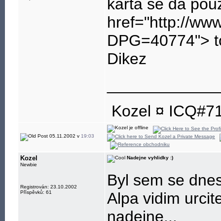
karta se da pou
href="http://ww
DPG=40774"> to
Dikez
____________
Kozel ¤ ICQ#7
05.11.2002 v
19:03
Kozel
Nadejne vyhlidky :)
Newbie
Byl sem se dnes
Registrován: 23.10.2002
Příspěvků: 61
Alpa vidim urcit
nadejne...