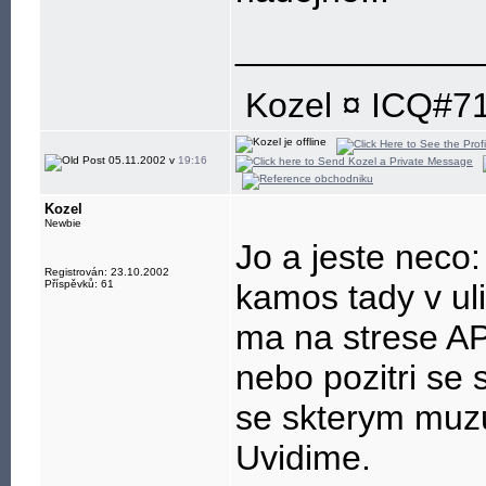
____________
Kozel ¤ ICQ#7
05.11.2002 v
19:16
Kozel
Newbie
Jo a jeste neco:
Registrován: 23.10.2002
Příspěvků: 61
kamos tady v uli
ma na strese AP 
nebo pozitri se
se skterym muzu
Uvidime.