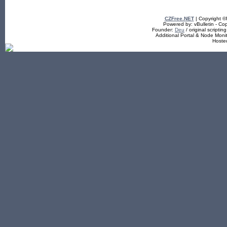
CZFree.NET
| Copyright 
Powered by: vBulletin - Cop
Founder:
Deu
/ original scriptin
Additional Portal & Node Mon
Hoste