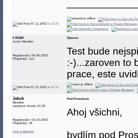
____________
07.11.2002 v
13:34
r-man
Oprava:
Junior Member
Test bude nejspi
Registrován: 09.08.2002
Příspěvků: 124
:-)...zaroven to
prace, este uvid
07.11.2002 v
20:34
Jakub
Pod Prosekem
Member
zastupce cloudu 10.28
Ahoj všichni,
Registrován: 03.10.2002
Příspěvků: 78
bydlím pod Prose
User is Mapper