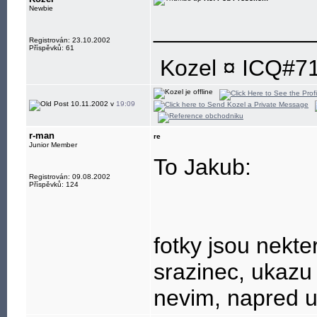
Newbie
____________
Registrován: 23.10.2002
Příspěvků: 61
Kozel ¤ ICQ#7
10.11.2002 v
19:09
r-man
re
Junior Member
To Jakub:
Registrován: 09.08.2002
Příspěvků: 124
fotky jsou nekt
srazinec, ukazu
nevim, napred u