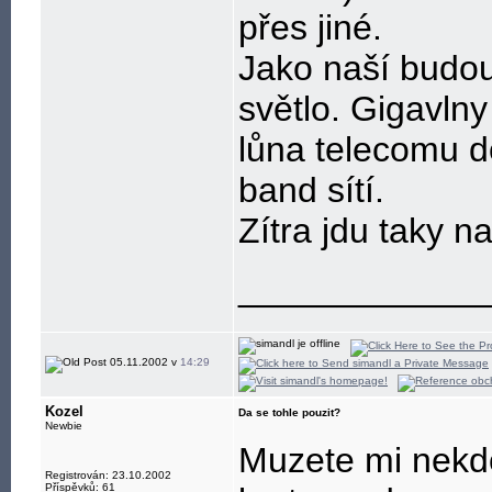
přes jiné.
Jako naší budo
světlo. Gigavlny
lůna telecomu d
band sítí.
Zítra jdu taky n
____________
05.11.2002 v
14:29
Kozel
Da se tohle pouzit?
Newbie
Muzete mi nekdo,
Registrován: 23.10.2002
Příspěvků: 61