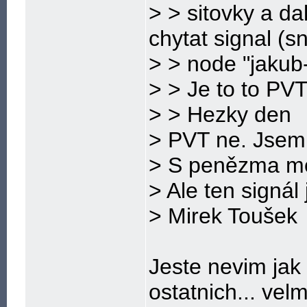
> > sitovky a d
chytat signal (
> > node "jakub-
> > Je to to PV
> > Hezky den
> PVT ne. Jsem 
> S penězma m
> Ale ten signá
> Mirek Toušek
Jeste nevim jak 
ostatnich... vel