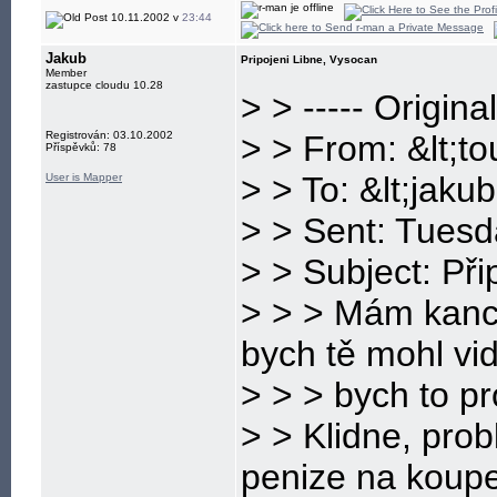
10.11.2002 v
23:44
Jakub
Pripojeni Libne, Vysocan
Member
zastupce cloudu 10.28
> > ----- Origin
Registrován: 03.10.2002
> > From: &lt;t
Příspěvků: 78
> > To: &lt;jaku
User is Mapper
> > Sent: Tues
> > Subject: Při
> > > Mám kanc
bych tě mohl vid
> > > bych to p
> > Klidne, pro
penize na koupe