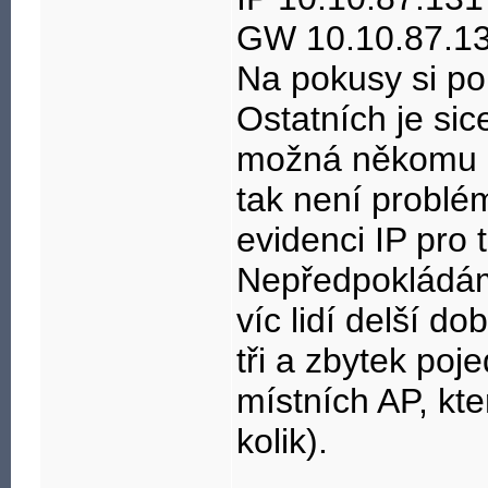
GW 10.10.87.13
Na pokusy si po
Ostatních je si
možná někomu pa
tak není problé
evidenci IP pro 
Nepředpokládám,
víc lidí delší d
tři a zbytek poj
místních AP, kte
kolik).