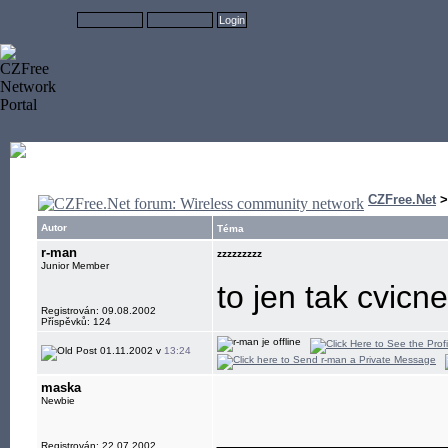
CZFree.Net
Autor
Téma
r-man
zzzzzzzzz
Junior Member
to jen tak cvicn
Registrován: 09.08.2002
Příspěvků: 124
01.11.2002 v
13:24
maska
Newbie
____________
Registrován: 22.07.2002