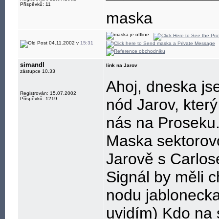
Příspěvků: 11
maska
04.11.2002 v
15:31
simandl
link na Jarov
zástupce 10.33
Ahoj, dneska js
Registrován: 15.07.2002
Příspěvků: 1219
nód Jarov, který
nás na Proseku.
Maska sektorovo
Jarově s Carlos
Signál by měli 
nodu jablonecka
uvidím) Kdo na 