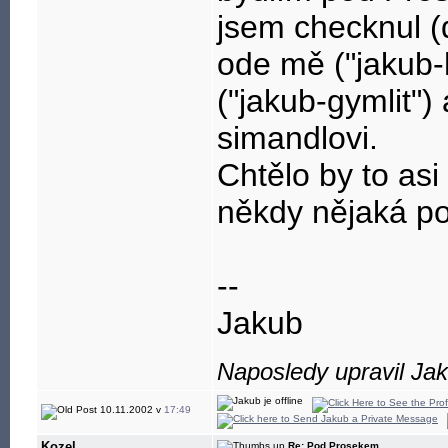
jsem checknul (
ode mě ("jakub-
("jakub-gymlit")
simandlovi.
Chtělo by to asi
někdy nějaká p
--
Jakub
Naposledy upravil Ja
10.11.2002 v
17:49
Kozel
Re: Pod Prosekem