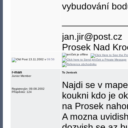
vybudování bod
____________
jan.jir@post.cz
Prosek Nad Kro
13.11.2002 v
09:56
r-man
To Jenicek
Junior Member
Najdi se v mape
Registrován: 09.08.2002
Příspěvků: 124
koukni kdo je o
na Prosek nahor
A mozna uvidish
dozvish se az b