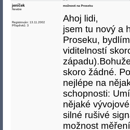
jeníček
možnosti na Proseku
Newbie
Ahoj lidi,
Registrován: 13.11.2002
Příspěvků: 3
jsem tu nový a 
Proseku, bydlím
viditelností sko
západu).Bohuže
skoro žádné. Pot
nejlépe na něja
schopnosti: Umí
nějaké vývojové 
silné rušivé sig
možnost měření