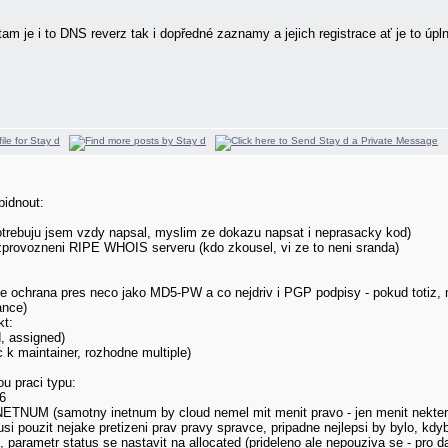
am je i to DNS reverz tak i dopředné zaznamy a jejich registrace ať je to úpl
bidnout:
trebuju jsem vzdy napsal, myslim ze dokazu napsat i neprasacky kod)
provozneni RIPE WHOIS serveru (kdo zkousel, vi ze to neni sranda)
lne ochrana pres neco jako MD5-PW a co nejdriv i PGP podpisy - pokud totiz,
ance)
kt:
d, assigned)
c k maintainer, rozhodne multiple)
u praci typu:
16
INETNUM (samotny inetnum by cloud nemel mit menit pravo - jen menit nektere
 pouzit nejake pretizeni prav pravy spravce, pripadne nejlepsi by bylo, kdy
 parametr status se nastavit na allocated (prideleno ale nepouziva se - pro da