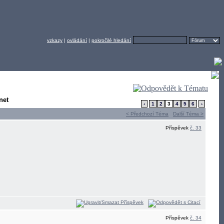
vzkazy
|
ovládání
|
pokročilé hledání
net
‹
1
2
3
4
5
6
›
< Předchozí Téma
Další Téma >
Příspěvek
č. 33
Příspěvek
č. 34