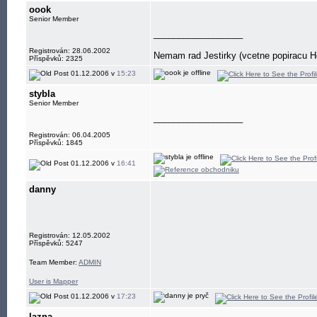
oook
Senior Member
__________________
Registrován: 28.06.2002
Nemam rad Jestirky (vcetne popiracu Ho
Příspěvků: 2325
01.12.2006 v
15:23
stybla
Senior Member
__________________
Registrován: 06.04.2005
Příspěvků: 1845
01.12.2006 v
16:41
danny
Registrován: 12.05.2002
Příspěvků: 5247
Team Member:
ADMIN
User is Mapper
01.12.2006 v
17:23
lazna