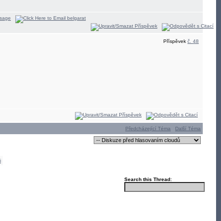
Příspěvek
č. 48
Předcházející Téma
Další Téma
i
Search this Thread: