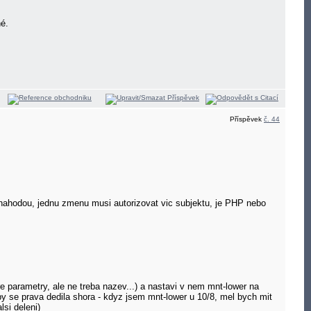
né.
Příspěvek
č. 44
 nahodou, jednu zmenu musi autorizovat vic subjektu, je PHP nebo
 parametry, ale ne treba nazev...) a nastavi v nem mnt-lower na
by se prava dedila shora - kdyz jsem mnt-lower u 10/8, mel bych mit
lsi deleni)