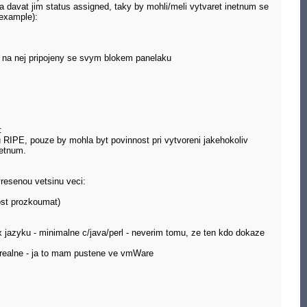
a davat jim status assigned, taky by mohli/meli vytvaret inetnum se
(example):
je na nej pripojeny se svym blokem panelaku
:
u RIPE, pouze by mohla byt povinnost pri vytvoreni jakehokoliv
netnum.
resenou vetsinu veci:
ost prozkoumat)
x jazyku - minimalne c/java/perl - neverim tomu, ze ten kdo dokaze
is realne - ja to mam pustene ve vmWare