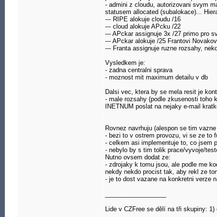
- admini z cloudu, autorizovani svym ma
statusem allocated (subalokace)... Hier
--- RIPE alokuje cloudu /16
--- cloud alokuje APcku /22
--- APckar assignuje 3x /27 primo pro sv
--- APckar alokuje /25 Frantovi Novakov
--- Franta assignuje ruzne rozsahy, nekd
Vysledkem je:
- zadna centralni sprava
- moznost mit maximum detailu v db
Dalsi vec, ktera by se mela resit je ko
- male rozsahy (podle zkusenosti toho k
INETNUM poslat na nejaky e-mail kratke
Rovnez navrhuju (alespon se tim vazne
- bezi to v ostrem provozu, vi se ze to 
- celkem asi implementuje to, co jsem 
- nebylo by s tim tolik prace/vyvoje/test
Nutno ovsem dodat ze:
- zdrojaky k tomu jsou, ale podle me ko
nekdy nekdo procist tak, aby rekl ze to
- je to dost vazane na konkretni verze 
__________________
Lide v CZFree se dělí na tři skupiny: 1) d