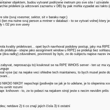
intainer objektem, budou vytvaret podrizene inetnum pro sve site / uzivatele 
archie prideleni (a udrzovani zaznamu v DB) by pak mohla vypadat asi takto 
e site (svuj vsesmer, sektor, sit v baraku napr.)
i (ten ma nutne svuj person a mntner v databazi - to se vytvari volne) ktery 
y i /32 pro sve usery
ntrola kvality pridelovani... opet bych navrhoval podobny postup, jaky ma RIPE
do prideluje - stejne jako assignment window u RIPE) se prideluji bez sohlas
 (dva radky) zduvodneni, povinnosti by bylo, ze do subjectu napise nazev i
 zabyvat, neprosazuju to) kouknout se na RIPE WHOIS server - ten uz ma vy
funguje
psal vyse (az na nejake veci ohledne tech maintaineru, to bych musel jeste d
ovani...
d NIKDO NIKDY nepochopi (podivejte se jak je to udelane, je to slepenina xx
mu uvnitr rozumi
napr. knihoven - to, ze to pobezi na nejakem stroji jeste s necim nevidim pril
eu; netdave 2) ti co znají jejich čísla 3) ti ostatní