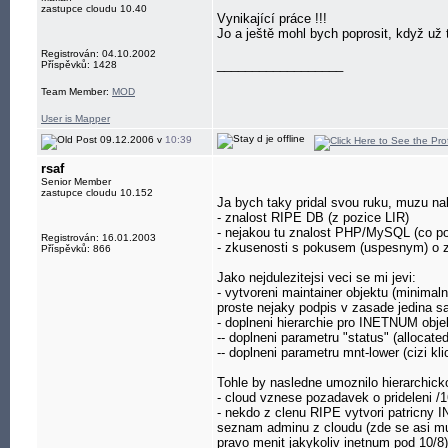
zastupce cloudu 10.40
Vynikající práce !!!
Jo a ještě mohl bych poprosit, když už t
Registrován: 04.10.2002
__________________
Příspěvků: 1428
Team Member:
MOD
User is Mapper
09.12.2006 v
10:39
rsaf
Senior Member
zastupce cloudu 10.152
Ja bych taky pridal svou ruku, muzu na
- znalost RIPE DB (z pozice LIR)
- nejakou tu znalost PHP/MySQL (co po
Registrován: 16.01.2003
- zkusenosti s pokusem (uspesnym) o z
Příspěvků: 866
Jako nejdulezitejsi veci se mi jevi:
- vytvoreni maintainer objektu (minima
proste nejaky podpis v zasade jedina s
- doplneni hierarchie pro INETNUM obje
-- doplneni parametru "status" (allocate
-- doplneni parametru mnt-lower (cizi kli
Tohle by nasledne umoznilo hierarchicko
- cloud vznese pozadavek o prideleni /
- nekdo z clenu RIPE vytvori patricny 
seznam adminu z cloudu (zde se asi musi
pravo menit jakykoliv inetnum pod 10/8),