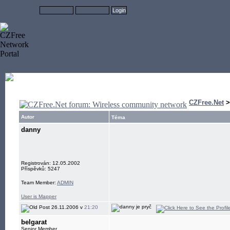
CZFree.Net
Autor
Téma
danny
Registrován: 12.05.2002
Příspěvků: 5247
Team Member:
ADMIN
User is Mapper
26.11.2006 v
21:20
belgarat
Senior Member