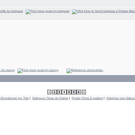
‹
1
2
3
4
5
6
›
Zformátovat pro Tisk
|
Stáhnout Téma do Palma
|
Poslat Téma E-mailem
|
Odebírat tuto Diskuz