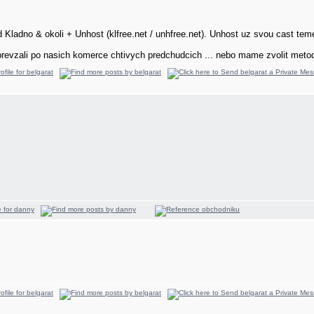
Kladno & okoli + Unhost (klfree.net / unhfree.net). Unhost uz svou cast teme
revzali po nasich komerce chtivych predchudcich ... nebo mame zvolit metod