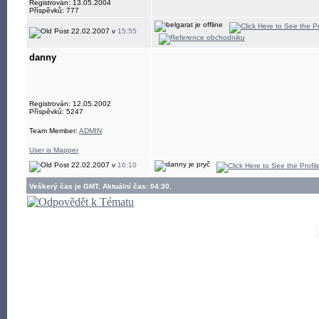
Registrován: 13.05.2004
Příspěvků: 777
22.02.2007 v
15:55
danny
Registrován: 12.05.2002
Příspěvků: 5247
Team Member:
ADMIN
User is Mapper
22.02.2007 v
16:10
Veškerý čas je GMT. Aktuální čas: 04:30.