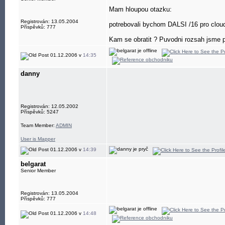
Mam hloupou otazku:
Registrován: 13.05.2004
potrebovali bychom DALSI /16 pro cloud 
Příspěvků: 777
Kam se obratit ? Puvodni rozsah jsme p
01.12.2006 v
14:35
danny
Registrován: 12.05.2002
Příspěvků: 5247
Team Member:
ADMIN
User is Mapper
01.12.2006 v
14:39
belgarat
Senior Member
Registrován: 13.05.2004
Příspěvků: 777
01.12.2006 v
14:48