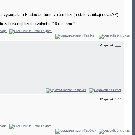
r vycerpala a Kladno se tomu valem blizi (a stale vznikaji nova AP).
u zaboru nejblizsiho volneho /16 rozsahu ?
Příspěvek
č. 35
Příspěvek
č. 36