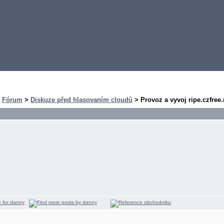
>
Fórum
>
Diskuze před hlasovaním cloudů
> Provoz a vyvoj ripe.czfree.