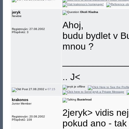
jeryk
Okoli Kladna
Newbie
Ahoj,
Registrován: 27.08.2002
Příspěvků: 3
budu bydlet v Bu
mnou ?
____________
.. J<
27.08.2002 v
07:15
krakonos
Bustehrad
Junior Member
2jeryk> vidis ne
Registrován: 20.08.2002
Příspěvků: 109
pokud ano - tak 