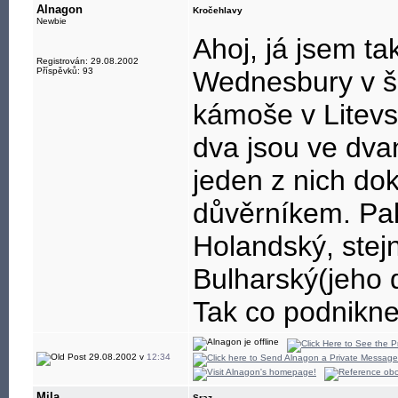
Alnagon
Kročehlavy
Newbie
Ahoj, já jsem t
Registrován: 29.08.2002
Příspěvků: 93
Wednesbury v š
kámoše v Litevsk
dva jsou ve dvan
jeden z nich do
důvěrníkem. Pa
Holandský, stejn
Bulharský(jeho d
Tak co podnikn
29.08.2002 v
12:34
Mila
Sraz