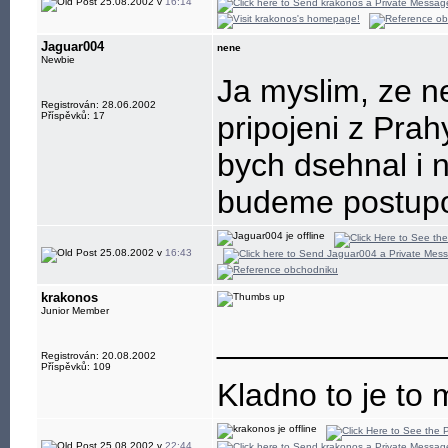
25.08.2002 v
16:14
Jaguar004
nene
Newbie
Ja myslim, ze ne
Registrován: 28.06.2002
Příspěvků: 17
pripojeni z Prah
bych dsehnal i n
budeme postup
25.08.2002 v
16:43
krakonos
Junior Member
____________
Registrován: 20.08.2002
Příspěvků: 109
Kladno to je to 
25.08.2002 v
22:44