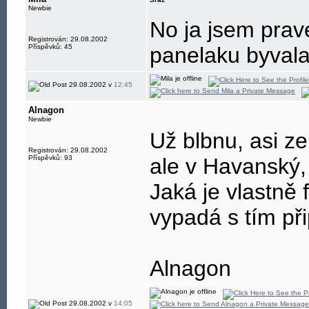
Newbie
No ja jsem pra
Registrován: 29.08.2002
Příspěvků: 45
panelaku byvala
29.08.2002 v
12:45
Alnagon
Newbie
Už blbnu, asi ze
Registrován: 29.08.2002
Příspěvků: 93
ale v Havanský,
Jaká je vlastně 
vypadá s tím př
Alnagon
29.08.2002 v
14:05