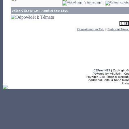
Veškerý čas je GMT. Aktuální čas: 14:20.
1
2
Zformátovat pro Tisk
|
Stáhnout Téma
CZFree.NET
| Copyright 
Powered by: vBulletin - Cop
Founder:
Deu
/ original scriptin
Additional Portal & Node Mon
Hoste