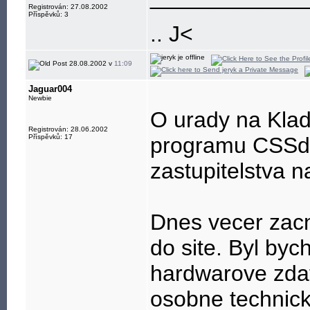
Registrován: 27.08.2002
Příspěvků: 3
.. J<
28.08.2002 v
11:09
Jaguar004
Newbie
O urady na Klad
Registrován: 28.06.2002
Příspěvků: 17
programu CSSd, 
zastupitelstva 
Dnes vecer zacn
do site. Byl byc
hardwarove zdat
osobne technick