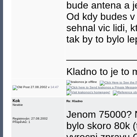
bude antena a j
Od kdy budes v 
sehnal vic lidi, 
tak by to bylo le
____________
Kladno to je to 
27.08.2002 v
14:47
Kok
Re: Kladno
Newbie
Jenom 75000? N
Registrován: 27.08.2002
Příspěvků: 1
bylo skoro 80k 