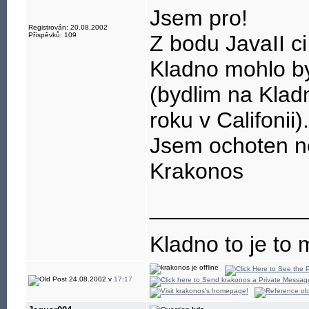
Jsem pro!
Registrován: 20.08.2002
Příspěvků: 109
Z bodu JavaII c
Kladno mohlo byt
(bydlim na Klad
roku v Califonii).
Jsem ochoten ne
Krakonos
____________
Kladno to je to 
24.08.2002 v
17:17