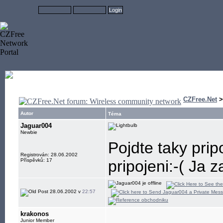
CZFree.Net
Autor
Téma
Jaguar004
Newbie
Pojdte taky prip
Registrován: 28.06.2002
Příspěvků: 17
pripojeni:-( Ja 
28.06.2002 v
22:57
krakonos
Junior Member