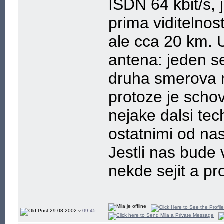
ISDN 64 kbit/s
prima viditelnos
ale cca 20 km. 
antena: jeden s
druha smerova 
protoze je schov
nejake dalsi tec
ostatnimi od nas
Jestli nas bude
nekde sejit a pr
29.08.2002 v
09:45