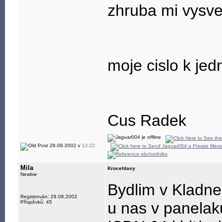
zhruba mi vysvetl
moje cislo k je
Cus Radek
28.08.2002 v
13:22
Mila
Krocehlavy
Newbie
Bydlim v Kladn
Registrován: 29.08.2002
Příspěvků: 45
u nas v panelaku