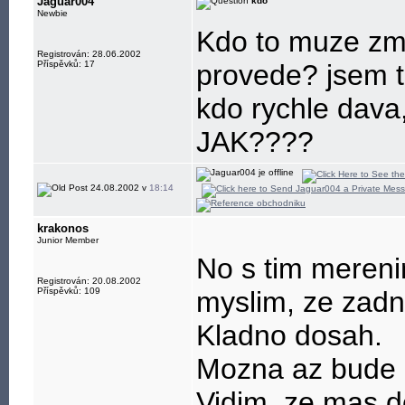
Jaguar004
kdo
Newbie
Kdo to muze zme
Registrován: 28.06.2002
Příspěvků: 17
provede? jsem t
kdo rychle dava,
JAK????
24.08.2002 v
18:14
krakonos
Junior Member
No s tim mereni
Registrován: 20.08.2002
Příspěvků: 109
myslim, ze zadn
Kladno dosah.
Mozna az bude n
Vidim, ze mas do