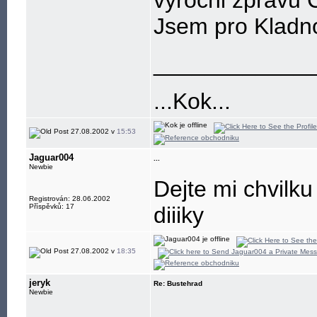
vyrocni zpravu 
Jsem pro Kladno j
____________
...Kok...
27.08.2002 v
15:53
Jaguar004
...
Newbie
Dejte mi chvilku
Registrován: 28.06.2002
Příspěvků: 17
diiiky
27.08.2002 v
18:35
jeryk
Re: Bustehrad
Newbie
____________