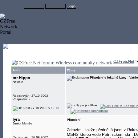
CZFree.Net
Autor
Téma
mr.Hippo
Připojení v lokalitě Lány - Vašír
Newbie
Registrován: 27.10.2003
Příspěvků: 2
27.10.2003 v
12:16
lyra
Připojení
Junior Member
Zdravím.. takže předně já jsem z Rakov
MSNS kterou vede Petr nickem skr . De
Registrován: 26.09.2002