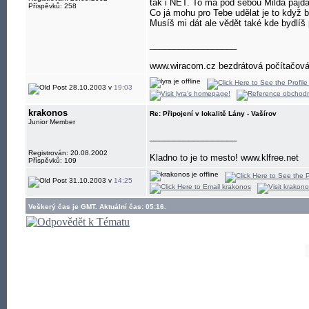
tak i NET. To má pod sebou Milda pajda
Příspěvků: 258
Co já mohu pro Tebe udělat je to když b
Musíš mi dát ale vědět také kde bydlíš
__________________
www.wiracom.cz bezdrátová počítačová 
28.10.2003 v
19:03
krakonos
Re: Připojení v lokalitě Lány - Vašírov
Junior Member
__________________
Registrován: 20.08.2002
Kladno to je to mesto! www.klfree.net
Příspěvků: 109
31.10.2003 v
14:25
Veškerý čas je GMT. Aktuální čas: 05:16.