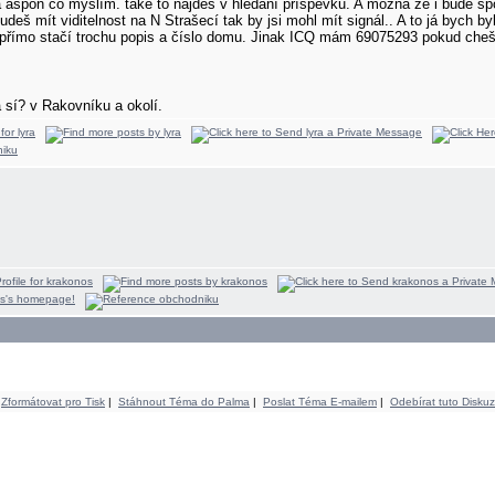
 aspon co myslím. také to najdeš v hledání příspěvků. A možná že i bude spo
udeš mít viditelnost na N Strašecí tak by jsi mohl mít signál.. A to já bych
 přímo stačí trochu popis a číslo domu. Jinak ICQ mám 69075293 pokud cheš 
sí? v Rakovníku a okolí.
Zformátovat pro Tisk
|
Stáhnout Téma do Palma
|
Poslat Téma E-mailem
|
Odebírat tuto Diskuz