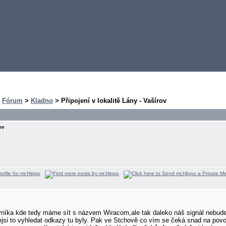
>
Fórum
>
Kladno
> Připojení v lokalitě Lány - Vašírov
ov
níka kde tedy máme sít s názvem Wiracom,ale tak daleko náš signál nebude a
jsi to vyhledat odkazy tu byly. Pak ve Stchově co vím se čeká snad na povo