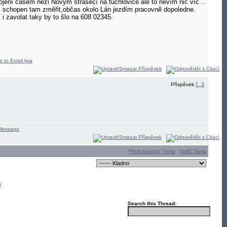
jení časem nezi Novým strašecí na tuchlovice ale to nevím nic víc ..
 byl schopen tam změřit,občas okolo Lán jezdím pracovně dopoledne.
i zavolat taky by to šlo na 608 02345.
Příspěvek
č. 3
Předcházející Téma
Další Téma
i
Search this Thread: