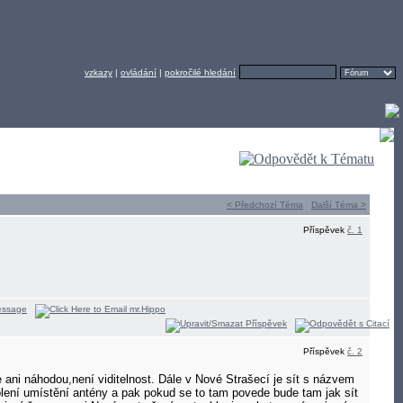
vzkazy
|
ovládání
|
pokročilé hledání
< Předchozí Téma
Další Téma >
Příspěvek
č. 1
Příspěvek
č. 2
ni náhodou,není viditelnost. Dále v Nové Strašecí je sít s názvem
lení umístění antény a pak pokud se to tam povede bude tam jak sít