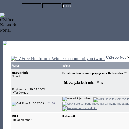
CZFree.Net
Autor
Téma
maverick
Nevite nekdo neco o pripojeni v Rakovniku ??
Newbie
Dik za jakekoli info. Mav.
Registrován: 29.04.2003
Příspěvků: 5
11.06.2003 v
21:38
lyra
Rakovník
Junior Member