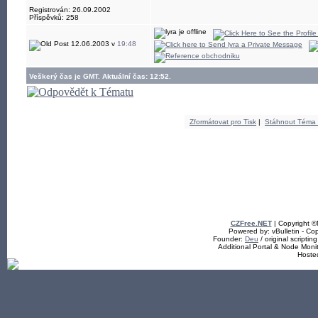
Registrován: 26.09.2002
Příspěvků: 258
12.06.2003 v
19:48
Veškerý čas je GMT. Aktuální čas: 12:52.
Zformátovat pro Tisk
|
Stáhnout Téma
CZFree.NET
| Copyright 
Powered by: vBulletin - Cop
Founder:
Deu
/ original scriptin
Additional Portal & Node Mon
Hoste