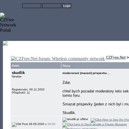
CZFree.Net
Autor
Téma
skudlik
moderovani (mazani) prispevku ...
Newbie
Zdar,
Registrován: 06.11.2002
chtel bych pozadat moderatory teto sekc
Příspěvků: 11
tomto foru.
Smazat prispevky (jeden z nich byl i mu
Skudlik.
28.09.2004 v
18:09