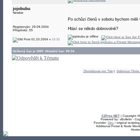
jojobubu
Newbie
Po schůzi členů v sobotu bychom měli 
Registrován: 29.09.2004
Hlásí se někdo dobrovolně?
Příspěvků: 55
01.10.2004 v
13:31
Veškerý čas je GMT. Aktuální čas: 08:34.
Zformátovat pro Tisk
|
Stáhnout Téma
CZFree.NET
| Copyright 
Powered by: vBulletin - Cop
Founder:
Deu
/ original scriptin
Additional Portal & Node Mon
Hoste