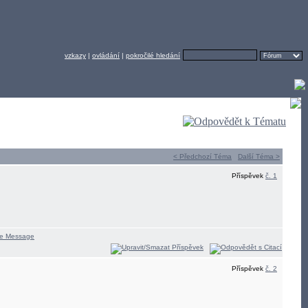
vzkazy
|
ovládání
|
pokročilé hledání
< Předchozí Téma
Další Téma >
Příspěvek
č. 1
Příspěvek
č. 2