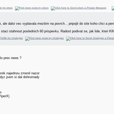
h, ale dalsi vec vyplavala mezitim na povrch... pripojit do site koho chci a p
 staci stahnout poslednich 60 prispevku. Radost podivat se, jak lide, kteri Klfr
lo pres news ?
enik najednou zmenil nazor
kdyz jsem si dal dohromady
em
ViperX)