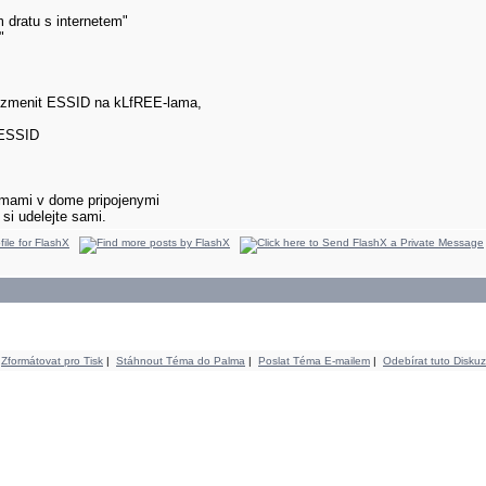
 dratu s internetem"
"
ji zmenit ESSID na kLfREE-lama,
 ESSID
irmami v dome pripojenymi
si udelejte sami.
Zformátovat pro Tisk
|
Stáhnout Téma do Palma
|
Poslat Téma E-mailem
|
Odebírat tuto Diskuz