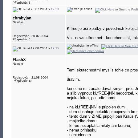
Příspěvků: 8
20.07.2004 v
12:53
chrabyjan
Newbie
Klfree je asi zpatky v puvodnich kolejic
Registrován: 20.07.2004
Viz. news.klfree.net - kdo chce cist, tak
Příspěvků: 5
17.08.2004 v
12:25
FlashX
Newbie
Temi skutecnostmi myslis tohle co pros
Registrován: 21.08.2004
dravim,
Příspěvků: 48
konecne mi zacalo davat smysl, proc J
a slib vypnout kLfREE-jNN nedodrzel, 
nejaka fakta, posudte sami:
- na kLfREE-jNN je pripojen dum
- dum obsahuje nekolik pripojenych fir
- tento dum v ZIME pripojil pan Kraus (
- majitelka domu
- klfree nezaplatila nikdy ani korunu,
- nema prihlasku
- neni clenem