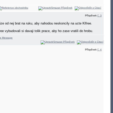
Příspěvek
č. 3
enize od nej brat na ruku, aby nahodou neskoncily na ucte Klfree.
ee vybudovali si davaji tolik prace, aby ho zase vratili do hrobu.
Příspěvek
č. 4