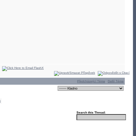
Předcházející Téma
Další Téma
i
Search this Thread: