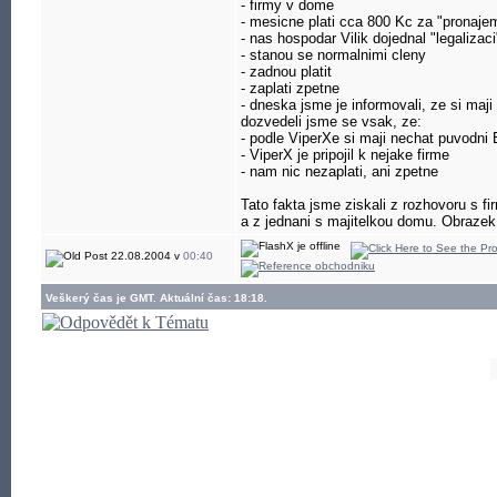
- firmy v dome
- mesicne plati cca 800 Kc za "pronajem
- nas hospodar Vilik dojednal "legalizaci
- stanou se normalnimi cleny
- zadnou platit
- zaplati zpetne
- dneska jsme je informovali, ze si ma
dozvedeli jsme se vsak, ze:
- podle ViperXe si maji nechat puvodni
- ViperX je pripojil k nejake firme
- nam nic nezaplati, ani zpetne
Tato fakta jsme ziskali z rozhovoru s f
a z jednani s majitelkou domu. Obrazek 
22.08.2004 v
00:40
Veškerý čas je GMT. Aktuální čas: 18:18.