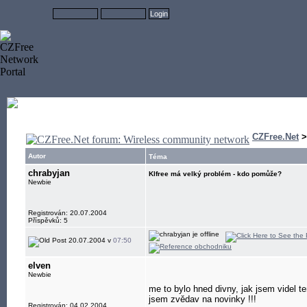
CZFree.Net
Autor
Téma
chrabyjan
Klfree má velký problém - kdo pomůže?
Newbie
Registrován: 20.07.2004
Příspěvků: 5
20.07.2004 v
07:50
elven
Newbie
me to bylo hned divny, jak jsem videl ten
jsem zvědav na novinky !!!
Registrován: 04.02.2004