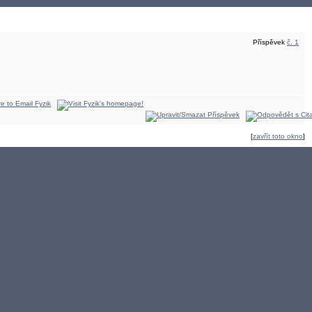
Příspěvek
č. 1
[
zavřít toto okno
]