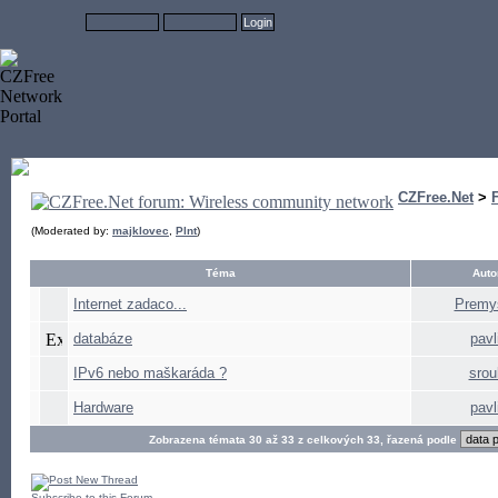
CZFree.Net
>
(Moderated by:
majklovec
,
Plnt
)
Téma
Auto
Internet zadaco...
Premys
databáze
pavli
IPv6 nebo maškaráda ?
srou
Hardware
pavli
Zobrazena témata 30 až 33 z celkových 33, řazená podle
Subscribe to this Forum