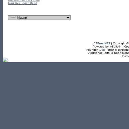
Mark this Forum Read
CZFree.NET
| Copyright 
Powered by: vBulletin - Cop
Founder:
Deu
/ original scriptin
Additional Portal & Node Mon
Hoste