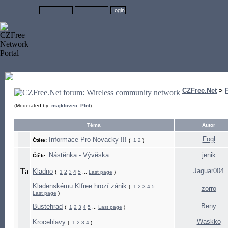
CZFree.Net
>
(Moderated by:
majklovec
,
Plnt
)
Téma
Autor
Fogl
Informace Pro Novacky !!!
Čtěte:
(
1
2
)
Nástěnka - Vývěska
jenik
Čtěte:
Jaguar004
Kladno
(
1
2
3
4
5
...
Last page
)
Kladenskému Klfree hrozí zánik
(
1
2
3
4
5
...
zorro
Last page
)
Beny
Bustehrad
(
1
2
3
4
5
...
Last page
)
Waskko
Krocehlavy
(
1
2
3
4
)