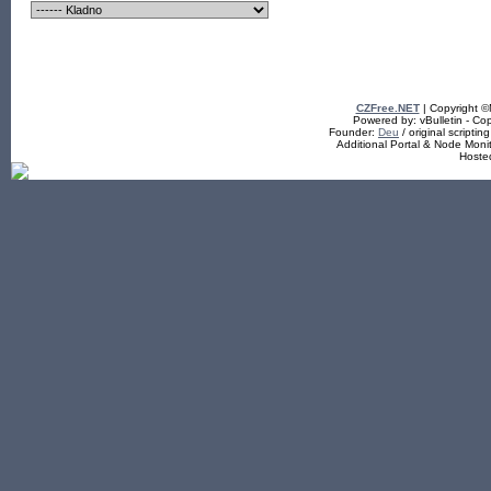
CZFree.NET
| Copyright 
Powered by: vBulletin - Cop
Founder:
Deu
/ original scriptin
Additional Portal & Node Mon
Hoste