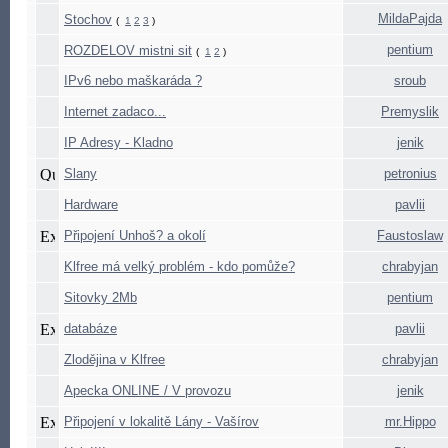
MildaPajda
Stochov
(
1
2
3
)
pentium
ROZDELOV mistni sit
(
1
2
)
IPv6 nebo maškaráda ?
sroub
Internet zadaco...
Premyslik
IP Adresy - Kladno
jenik
Slany
petronius
Hardware
pavlii
Připojení Unhoš? a okolí
Faustoslaw
Klfree má velký problém - kdo pomůže?
chrabyjan
Sitovky 2Mb
pentium
databáze
pavlii
Zlodějina v Klfree
chrabyjan
Apecka ONLINE / V provozu
jenik
Připojení v lokalitě Lány - Vašírov
mr.Hippo