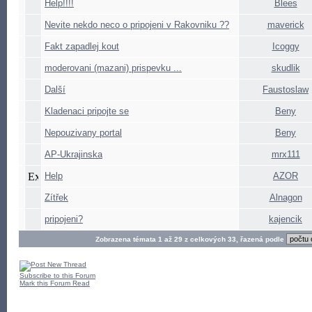
Help!!!!
Blees
Nevite nekdo neco o pripojeni v Rakovniku ??
maverick
Fakt zapadlej kout
Icoggy
moderovani (mazani) prispevku ...
skudlik
Další
Faustoslaw
Kladenaci pripojte se
Beny
Nepouzivany portal
Beny
AP-Ukrajinska
mrx111
Help
AZOR
Zítřek
Alnagon
pripojeni?
kajencik
Zobrazena témata 1 až 29 z celkových 33, řazená podle
Subscribe to this Forum
Mark this Forum Read