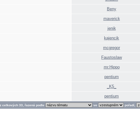
Beny
maverick
jenik
kajencik
mcgregor
Faustoslaw
mr.Hippo
pentium
_K5_
pentium
 z celkových 33, řazená podle
ve
pořadí,