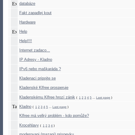
databáze
Fakt zapadlej kout
Hardware
Help
Help!!!!
Internet zadaco...
IP Adresy - Kladno
IPv6 nebo maškaráda ?
Kladenaci pripojte se
Kladenské Klfree prosperuje
Kladenskému Klfree hrozí zánik
(
1
2
3
4
5
...
Last page
)
Kladno
(
1
2
3
4
5
...
Last page
)
Klfree má velký problém - kdo pomůže?
Krocehlavy
(
1
2
3
4
)
moderovani (mazani) prispevku ...