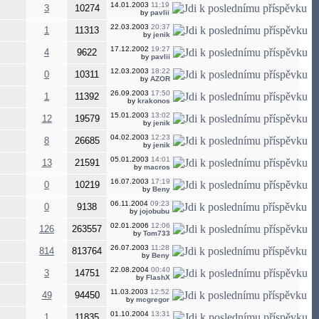
14.01.2003
11:19
3
10274
by
pavlii
22.03.2003
20:37
1
11313
by
jenik
17.12.2002
19:27
4
9622
by
pavlii
12.03.2003
18:22
0
10311
by
AZOR
26.09.2003
17:50
1
11392
by
krakonos
15.01.2003
13:02
12
19579
by
jenik
04.02.2003
12:23
8
26685
by
jenik
05.01.2003
14:01
13
21591
by
macros
16.07.2003
17:19
0
10219
by
Beny
06.11.2004
09:23
0
9138
by
jojobubu
02.01.2006
12:06
126
263557
by
Tom733
26.07.2003
11:28
814
813764
by
Beny
22.08.2004
00:40
3
14751
by
FlashX
11.03.2003
12:52
49
94450
by
mcgregor
01.10.2004
13:31
1
11835