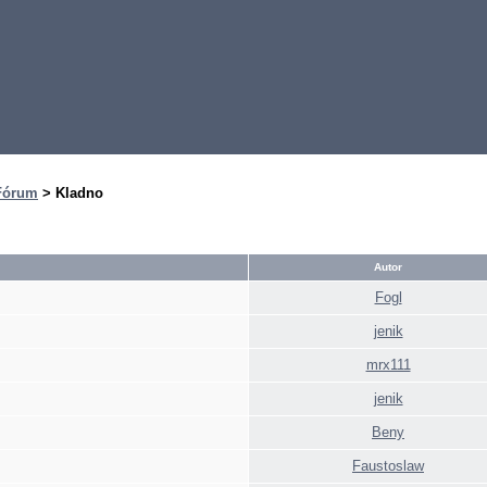
Fórum
> Kladno
Autor
Fogl
jenik
mrx111
jenik
Beny
Faustoslaw