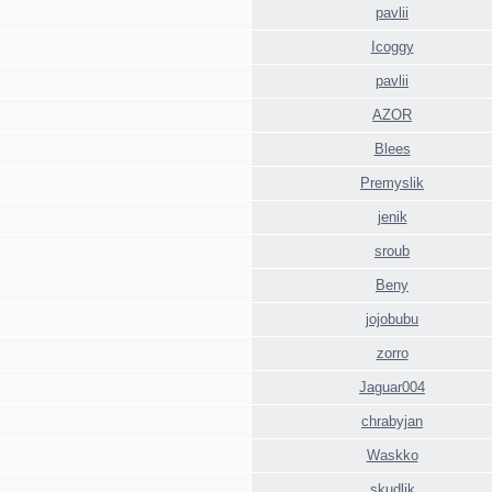
pavlii
Icoggy
pavlii
AZOR
Blees
Premyslik
jenik
sroub
Beny
jojobubu
zorro
Jaguar004
chrabyjan
Waskko
skudlik