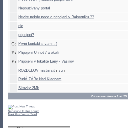
Nepouzivany portal
Nevite nekdo neco o pripojeni v Rakovniku ??
nic
pripojeni?
Prvni kontakt s vami :-)
Připojení Unhoš? a okolí
Připojení v lokalitě Lány - Vašírov
ROZDELOV mistni sit
(
1
2
)
RudÁ ZÁŘe Nad Kladnem
Sitovky 2Mb
Zobrazena témata 1 až 29
Subscribe to this Forum
Mark this Forum Read