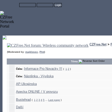
CZFree.Net
>
(Moderated by:
majklovec
,
Plnt
)
Téma
Informace Pro Novacky !!!
Čtěte:
(
1
2
)
Nástěnka - Vývěska
Čtěte:
AP-Ukrajinska
Apecka ONLINE / V provozu
Bustehrad
(
1
2
3
4
5
...
Last page
)
Další