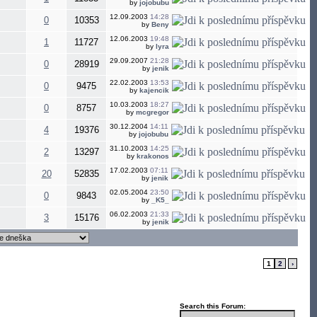
by
jojobubu
12.09.2003
14:28
0
10353
by
Beny
12.06.2003
19:48
1
11727
by
lyra
29.09.2007
21:28
0
28919
by
jenik
22.02.2003
13:53
0
9475
by
kajencik
10.03.2003
18:27
0
8757
by
mcgregor
30.12.2004
14:11
4
19376
by
jojobubu
31.10.2003
14:25
2
13297
by
krakonos
17.02.2003
07:11
20
52835
by
jenik
02.05.2004
23:50
0
9843
by
_K5_
06.02.2003
21:33
3
15176
by
jenik
1
2
›
Search this Forum: