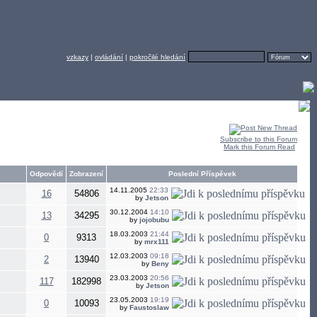
vzkazy
|
ovládání
|
pokročilé hledání
Subscribe to this Forum
Mark this Forum Read
Odpovědí
Zobrazení
Poslední Příspěvek
14.11.2005
22:33
16
54806
by
Jetson
30.12.2004
14:10
13
34295
by
jojobubu
18.03.2003
21:44
0
9313
by
mrx111
12.03.2003
09:18
2
13940
by
Beny
23.03.2003
20:56
117
182998
by
Jetson
23.05.2003
19:19
0
10093
by
Faustoslaw