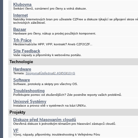
Klubovna
Setkání členů, oznámení pro členy a volná diskuze.
Internet
Nabídky Internetových bran pro uživatele CZFree a diskuze týkající se připojení skrze n
technických záležitostí.
Bazaar
Hardware pro členy, nákup a prodej použitých komponent.
Trh Práce
Hledáte/nabízíte HPP, VPP, kontrakt? Aneb CZF2CZF...
Site Feedback
Vaše nápady a připomínky k webovému portálu.
Technologie
Hardware
Temata:
Strojovna
|
Ústředna
|
2.4G
|
5G
|
10+G
Software
Software, protokoly a skripty pro všechny OS.
Troubleshooting
Potřebujete pomoc od zkušenějších? Zde postněte reporty vašich problémů.
Unixové Systémy
Instalace a provoz sítě v systémech na bázi UNIXu.
Projekty
Diskuze před hlasovaním cloudů
Otevřená diskuze k jednotlivým tématům pro hlasování zástupců cloudů.
VF
Vývoj, nápady, připomínky, troubleshooting k Veřejnému Fóru