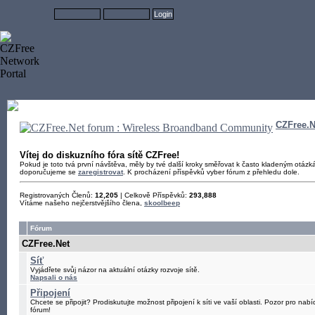
CZFree.N
Vítej do diskuzního fóra sítě CZFree!
Pokud je toto tvá první návštěva, měly by tvé další kroky směřovat k často kladeným otáz
doporučujeme se
zaregistrovat
. K procházení příspěvků vyber fórum z přehledu dole.
Registrovaných Členů:
12,205
| Celkově Příspěvků:
293,888
Vítáme našeho nejčerstvějšího člena,
skoolbeep
Fórum
CZFree.Net
Síť
Vyjádřete svůj názor na aktuální otázky rozvoje sítě.
Napsali o nás
Připojení
Chcete se připojit? Prodiskutujte možnost připojení k síti ve vaší oblasti. Pozor pro nabíd
fórum!