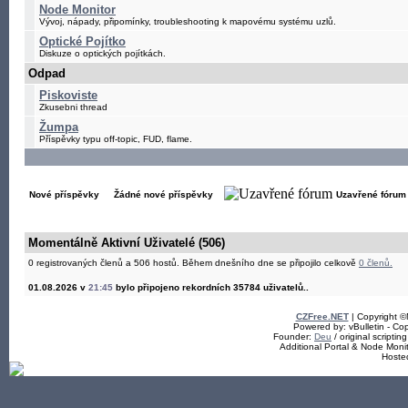
Node Monitor
Vývoj, nápady, připomínky, troubleshooting k mapovému systému uzlů.
Optické Pojítko
Diskuze o optických pojítkách.
Odpad
Piskoviste
Zkusebni thread
Žumpa
Příspěvky typu off-topic, FUD, flame.
Nové příspěvky
Žádné nové příspěvky
Uzavřené fórum
Momentálně Aktivní Uživatelé (506)
0 registrovaných členů a 506 hostů.
Během dnešního dne se připojilo celkově
0 členů.
01.08.2026 v
21:45
bylo připojeno rekordních 35784 uživatelů..
CZFree.NET
| Copyright 
Powered by: vBulletin - Cop
Founder:
Deu
/ original scriptin
Additional Portal & Node Mon
Hoste